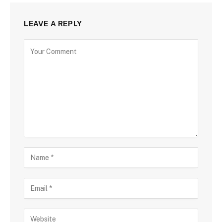
LEAVE A REPLY