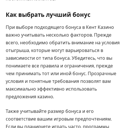
Как выбрать лучший бонус
При выборе подходящего бонуса в Кент Казино
важно учитывать несколько факторов. Прежде
всего, необходимо обратить внимание на условия
отыгрыша, которые могут варьироваться в
зависимости от типа бонуса. Убедитесь, что вы
понимаете все правила и ограничения, прежде
чем принимать тот или иной бонус. Прозрачные
условия и понятные требования позволят вам
максимально эффективно использовать
предложения казино.
Также учитывайте размер бонуса и его
соответствие вашим игровым предпочтениям.
Если вы планируете играть часто, программы