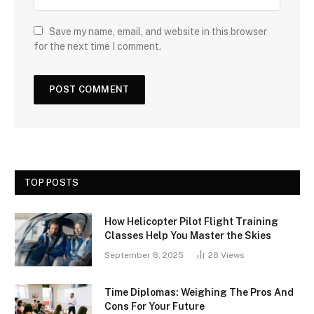
Save my name, email, and website in this browser
for the next time I comment.
TOP POSTS
How Helicopter Pilot Flight Training
Classes Help You Master the Skies
September 8, 2025
28
Views
Time Diplomas: Weighing The Pros And
Cons For Your Future