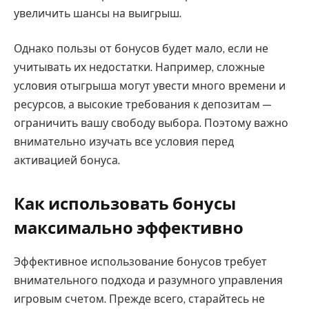
увеличить шансы на выигрыш.
Однако пользы от бонусов будет мало, если не
учитывать их недостатки. Например, сложные
условия отыгрыша могут увести много времени и
ресурсов, а высокие требования к депозитам —
ограничить вашу свободу выбора. Поэтому важно
внимательно изучать все условия перед
активацией бонуса.
Как использовать бонусы
максимально эффективно
Эффективное использование бонусов требует
внимательного подхода и разумного управления
игровым счетом. Прежде всего, старайтесь не