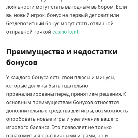
лояльности могут стать выгодным выбором. Если
вы новый игрок, бонус на первый депозит или
бездепозитный бонус могут стать отличной
отправной точкой
casino kent
.
Преимущества и недостатки
бонусов
У каждого бонуса есть свои плюсы и минусы,
которые должны быть тщательно
проанализированы перед принятием решения. К
основным преимуществам бонусов относятся
дополнительные средства для игры, возможность
опробовать новые игры и увеличение вашего
игрового баланса. Это позволяет не только
ознакомиться с различными играми, но и