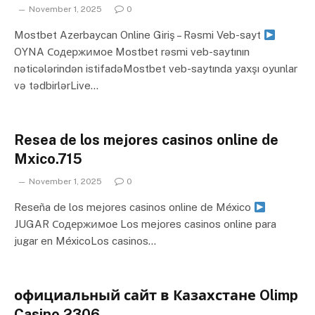
November 1, 2025
0
Mostbet Azerbaycan Online Giriş – Rəsmi Veb-sayt
OYNA Содержимое Mostbet rəsmi veb-saytının
nəticələrindən istifadəMostbet veb-saytında yaxşı oyunlar
və tədbirlərLive…
Resea de los mejores casinos online de
Mxico.715
November 1, 2025
0
Reseña de los mejores casinos online de México
JUGAR Содержимое Los mejores casinos online para
jugar en MéxicoLos casinos…
официальный сайт в Казахстане Olimp
Casino.2306