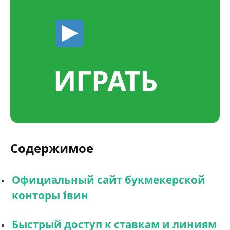
ИГРАТЬ
Содержимое
Официальный сайт букмекерской
конторы 1вин
Быстрый доступ к ставкам и линиям