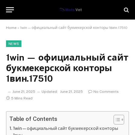
Home
»
1win — официальный сайт букмекерской конторы 1вин.17510
NEWS
1win — официальный сайт
букмекерской конторы
1вин.17510
June 21, 2025
Updated:
June 21, 2025
No Comments
5 Mins Read
Table of Contents
1win — официальный сайт букмекерской конторы