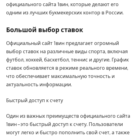
официального сайта 1вин, которые делают его
одним из лучших букмекерских контор в России.
Большой выбор ставок
Официальный сайт 1вин предлагает огромный
выбор ставок на различные виды спорта, включая
футбол, хоккей, баскетбол, теннис и другие. График
ставок обновляется в режиме реального времени,
что обеспечивает максимальную точность и
актуальность информации.
Быстрый доступ к счету
Один из важных преимуществ официального сайта
1вин – это быстрый доступ к счету. Пользователи
могут легко и быстро пополнить свой счет, а также