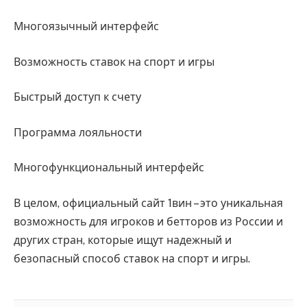
Многоязычный интерфейс
Возможность ставок на спорт и игры
Быстрый доступ к счету
Программа лояльности
Многофункциональный интерфейс
В целом, официальный сайт 1вин – это уникальная
возможность для игроков и бетторов из России и
других стран, которые ищут надежный и
безопасный способ ставок на спорт и игры.