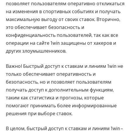
позволяет пользователям оперативно откликаться
на изменения в спортивных событиях и получать
максимальную выгоду от своих ставок. Вторично,
это обеспечивает безопасность и
конфиденциальность пользователей, так как все
операции на сайте 1win защищены от хакеров и
других злоумышленников.
Важно! Быстрый доступ к ставкам и линиям 1win не
только обеспечивает оперативность и
безопасность, но и позволяет пользователям
получать доступ к дополнительным функциям,
таким как статистика и прогнозы, которые
помогают принимать более информированные
решения при выборе ставок.
В целом, быстрый доступ к ставкам и линиям 1win –