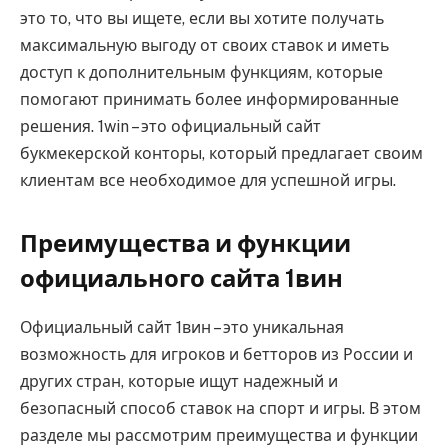
это то, что вы ищете, если вы хотите получать
максимальную выгоду от своих ставок и иметь
доступ к дополнительным функциям, которые
помогают принимать более информированные
решения. 1win – это официальный сайт
букмекерской конторы, который предлагает своим
клиентам все необходимое для успешной игры.
Преимущества и функции
официального сайта 1вин
Официальный сайт 1вин – это уникальная
возможность для игроков и бетторов из России и
других стран, которые ищут надежный и
безопасный способ ставок на спорт и игры. В этом
разделе мы рассмотрим преимущества и функции