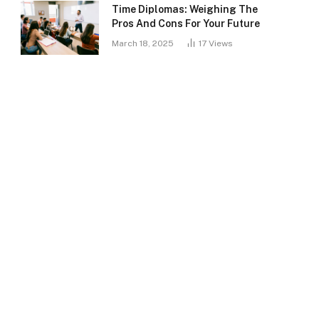
Time Diplomas: Weighing The
Pros And Cons For Your Future
March 18, 2025
17
Views