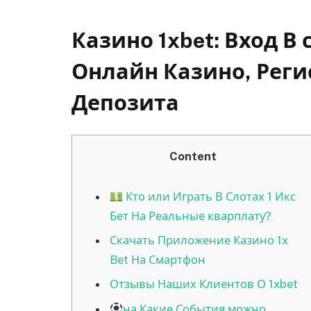
Казино 1xbet: Вход В
Онлайн Казино, Реги
Депозита
Content
Кто или Играть В Слотах 1 Икс
Бет На Реальные кварплату?
Скачать Приложение Казино 1x
Bet На Смартфон
Отзывы Наших Клиентов О 1xbet
на Какие События можно