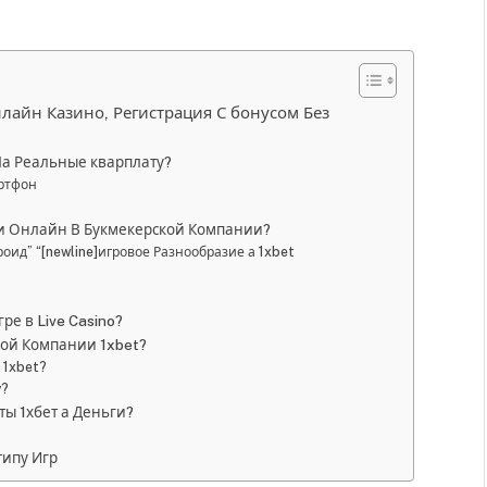
нлайн Казино, Регистрация С бонусом Без
 На Реальные кварплату?
артфон
и Онлайн В Букмекерской Компании?
ид” “[newline]игровое Разнообразие а 1xbet
ре в Live Casino?
ой Компании 1xbet?
 1xbet?
у?
ты 1хбет а Деньги?
типу Игр