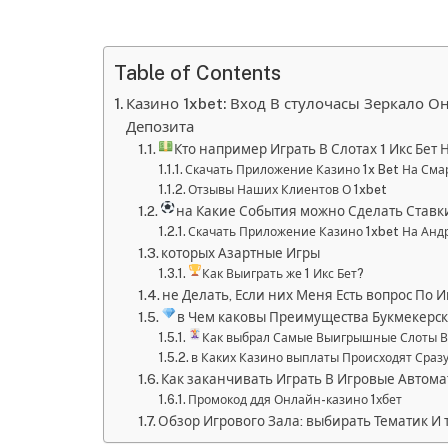
Table of Contents
Казино 1xbet: Вход В стулочасы Зеркало О
Депозита
Кто например Играть В Слотах 1 Икс Бет
Скачать Приложение Казино 1x Bet На См
Отзывы Наших Клиентов О 1xbet
на Какие События можно Сделать Ставк
Скачать Приложение Казино 1xbet На Андро
которых Азартные Игры
Как Выиграть же 1 Икс Бет?
не Делать, Если них Меня Есть вопрос По Иг
в Чем каковы Преимущества Букмекерск
Как выбрал Самые Выигрышные Слоты В
в Каких Казино выплаты Происходят Сраз
Как заканчивать Играть В Игровые Автома
Промокод ддя Онлайн-казино 1хбет
Обзор Игрового Зала: выбирать Тематик И 