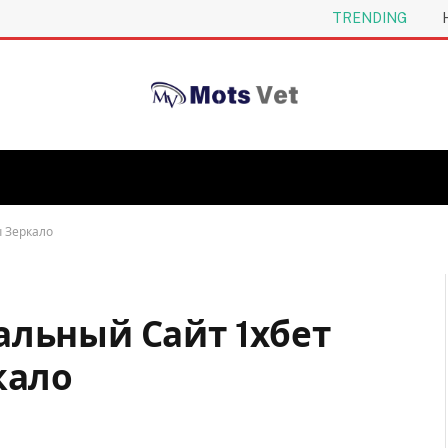
TRENDING
ы Зеркало
альный Сайт 1хбет
кало