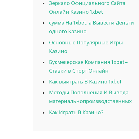
Зеркало Официального Сайта
Онлайн Казино 1xbet
сумма На 1xbet: а Вывести Деньги
одного Казино
Основные Популярные Игры
Казино
Букмекерская Компания 1xbet –
Ставки в Спорт Онлайн
Как выиграть В Казино 1xbet
Методы Пополнения И Вывода
материальнопроизводственных
Как Играть В Казино?