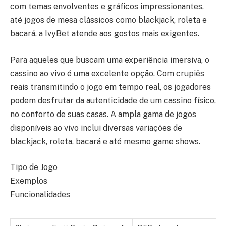
com temas envolventes e gráficos impressionantes,
até jogos de mesa clássicos como blackjack, roleta e
bacará, a IvyBet atende aos gostos mais exigentes.
Para aqueles que buscam uma experiência imersiva, o
cassino ao vivo é uma excelente opção. Com crupiês
reais transmitindo o jogo em tempo real, os jogadores
podem desfrutar da autenticidade de um cassino físico,
no conforto de suas casas. A ampla gama de jogos
disponíveis ao vivo inclui diversas variações de
blackjack, roleta, bacará e até mesmo game shows.
Tipo de Jogo
Exemplos
Funcionalidades