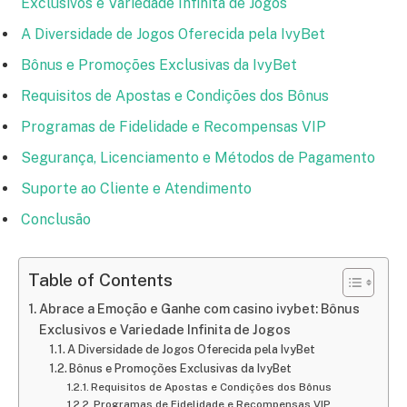
Exclusivos e Variedade Infinita de Jogos
A Diversidade de Jogos Oferecida pela IvyBet
Bônus e Promoções Exclusivas da IvyBet
Requisitos de Apostas e Condições dos Bônus
Programas de Fidelidade e Recompensas VIP
Segurança, Licenciamento e Métodos de Pagamento
Suporte ao Cliente e Atendimento
Conclusão
Table of Contents
Abrace a Emoção e Ganhe com casino ivybet: Bônus
Exclusivos e Variedade Infinita de Jogos
A Diversidade de Jogos Oferecida pela IvyBet
Bônus e Promoções Exclusivas da IvyBet
Requisitos de Apostas e Condições dos Bônus
Programas de Fidelidade e Recompensas VIP