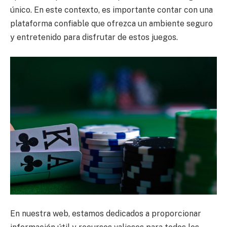
único. En este contexto, es importante contar con una
plataforma confiable que ofrezca un ambiente seguro
y entretenido para disfrutar de estos juegos.
En nuestra web, estamos dedicados a proporcionar