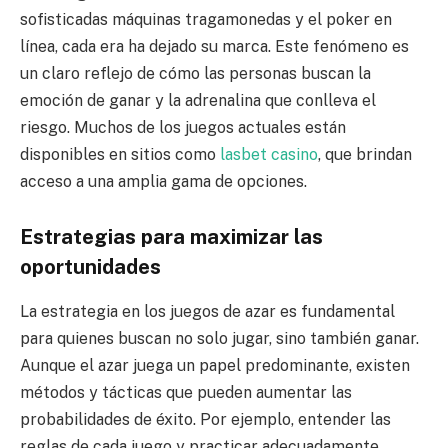
sofisticadas máquinas tragamonedas y el poker en
línea, cada era ha dejado su marca. Este fenómeno es
un claro reflejo de cómo las personas buscan la
emoción de ganar y la adrenalina que conlleva el
riesgo. Muchos de los juegos actuales están
disponibles en sitios como
lasbet casino
, que brindan
acceso a una amplia gama de opciones.
Estrategias para maximizar las
oportunidades
La estrategia en los juegos de azar es fundamental
para quienes buscan no solo jugar, sino también ganar.
Aunque el azar juega un papel predominante, existen
métodos y tácticas que pueden aumentar las
probabilidades de éxito. Por ejemplo, entender las
reglas de cada juego y practicar adecuadamente