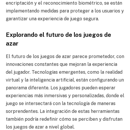
encriptación y el reconocimiento biométrico, se están
implementando medidas para proteger a los usuarios y
garantizar una experiencia de juego segura.
Explorando el futuro de los juegos de
azar
El futuro de los juegos de azar parece prometedor, con
innovaciones constantes que mejoran la experiencia
del jugador. Tecnologías emergentes, como la realidad
virtual y la inteligencia artificial, están configurando un
panorama diferente. Los jugadores pueden esperar
experiencias más inmersivas y personalizadas, donde el
juego se intersectará con la tecnología de maneras
sorprendentes. La integración de estas herramientas
también podría redefinir cómo se perciben y disfrutan
los juegos de azar a nivel global.