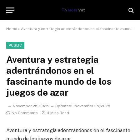
Home
»
Aventura y estrategia adentrándonos en el fascinante mundo de los juegos de azar
PUBLIC
Aventura y estrategia
adentrándonos en el
fascinante mundo de los
juegos de azar
November 25, 2025
Updated:
November 25, 2025
No Comments
4 Mins Read
Aventura y estrategia adentrándonos en el fascinante
mundo de los juegos de azar