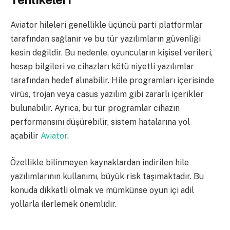
Aviator hileleri genellikle üçüncü parti platformlar
tarafından sağlanır ve bu tür yazılımların güvenliği
kesin değildir. Bu nedenle, oyuncuların kişisel verileri,
hesap bilgileri ve cihazları kötü niyetli yazılımlar
tarafından hedef alınabilir. Hile programları içerisinde
virüs, trojan veya casus yazılım gibi zararlı içerikler
bulunabilir. Ayrıca, bu tür programlar cihazın
performansını düşürebilir, sistem hatalarına yol
açabilir
Aviator
.
Özellikle bilinmeyen kaynaklardan indirilen hile
yazılımlarının kullanımı, büyük risk taşımaktadır. Bu
konuda dikkatli olmak ve mümkünse oyun içi adil
yollarla ilerlemek önemlidir.