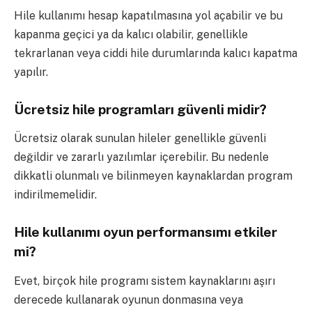
Hile kullanımı hesap kapatılmasına yol açabilir ve bu
kapanma geçici ya da kalıcı olabilir, genellikle
tekrarlanan veya ciddi hile durumlarında kalıcı kapatma
yapılır.
Ücretsiz hile programları güvenli midir?
Ücretsiz olarak sunulan hileler genellikle güvenli
değildir ve zararlı yazılımlar içerebilir. Bu nedenle
dikkatli olunmalı ve bilinmeyen kaynaklardan program
indirilmemelidir.
Hile kullanımı oyun performansımı etkiler
mi?
Evet, birçok hile programı sistem kaynaklarını aşırı
derecede kullanarak oyunun donmasına veya