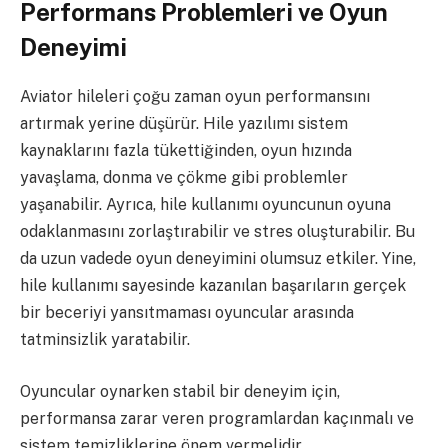
Performans Problemleri ve Oyun
Deneyimi
Aviator hileleri çoğu zaman oyun performansını
artırmak yerine düşürür. Hile yazılımı sistem
kaynaklarını fazla tükettiğinden, oyun hızında
yavaşlama, donma ve çökme gibi problemler
yaşanabilir. Ayrıca, hile kullanımı oyuncunun oyuna
odaklanmasını zorlaştırabilir ve stres oluşturabilir. Bu
da uzun vadede oyun deneyimini olumsuz etkiler. Yine,
hile kullanımı sayesinde kazanılan başarıların gerçek
bir beceriyi yansıtmaması oyuncular arasında
tatminsizlik yaratabilir.
Oyuncular oynarken stabil bir deneyim için,
performansa zarar veren programlardan kaçınmalı ve
sistem temizliklerine önem vermelidir.