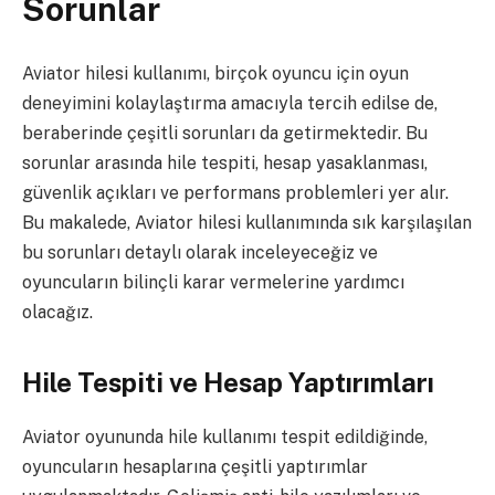
Sorunlar
Aviator hilesi kullanımı, birçok oyuncu için oyun
deneyimini kolaylaştırma amacıyla tercih edilse de,
beraberinde çeşitli sorunları da getirmektedir. Bu
sorunlar arasında hile tespiti, hesap yasaklanması,
güvenlik açıkları ve performans problemleri yer alır.
Bu makalede, Aviator hilesi kullanımında sık karşılaşılan
bu sorunları detaylı olarak inceleyeceğiz ve
oyuncuların bilinçli karar vermelerine yardımcı
olacağız.
Hile Tespiti ve Hesap Yaptırımları
Aviator oyununda hile kullanımı tespit edildiğinde,
oyuncuların hesaplarına çeşitli yaptırımlar