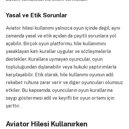
Yasal ve Etik Sorunlar
Aviator hilesi kullanımı yalnızca oyun içinde değil, aynı
zamanda yasal ve etik açıdan da çeşitli sorunlara yol
açabilir. Birçok oyun platformu, hile kullanımını
yasaklayan katı kurallar uygular ve sözleşmelerle
destekler. Kurallara uymayan oyuncular, oyun
topluluğundan dışlanabilir veya hukuki yaptırımlarla
karşılaşabilir. Etik olarak, hile kullanımı oyunun adil
rekabet ruhuna zarar verir ve diğer oyuncuları olumsuz
etkiler. Bu kapsamda, oyuncuların oyun kurallarına
saygı göstermesi adil ve keyifli bir oyun ortamı için
şarttır.
Aviator Hilesi Kullanırken