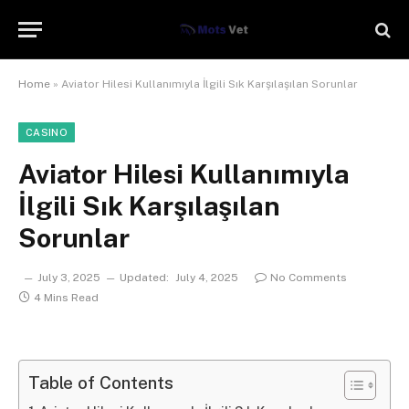
Home
»
Aviator Hilesi Kullanımıyla İlgili Sık Karşılaşılan Sorunlar
CASINO
Aviator Hilesi Kullanımıyla
İlgili Sık Karşılaşılan
Sorunlar
July 3, 2025
Updated:
July 4, 2025
No Comments
4 Mins Read
Table of Contents