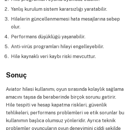
Yanlış kurulum sistem kararsızlığı yaratabilir.
Hilelerin güncellenmemesi hata mesajlarına sebep
olur.
Performans düşüklüğü yaşanabilir.
Anti-virüs programları hileyi engelleyebilir.
Hile kaynaklı veri kaybı riski mevcuttur.
Sonuç
Aviator hilesi kullanımı, oyun sırasında kolaylık sağlama
amacını taşısa da beraberinde birçok sorunu getirir.
Hile tespiti ve hesap kapatma riskleri, güvenlik
tehlikeleri, performans problemleri ve etik sorunlar bu
kullanımın başlıca olumsuz yönleridir. Ayrıca teknik
problemler oyuncuların oyun deneyimini ciddi şekilde