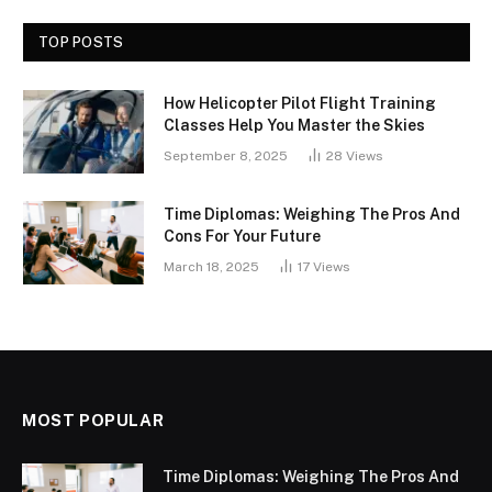
TOP POSTS
How Helicopter Pilot Flight Training
Classes Help You Master the Skies
September 8, 2025
28
Views
Time Diplomas: Weighing The Pros And
Cons For Your Future
March 18, 2025
17
Views
MOST POPULAR
Time Diplomas: Weighing The Pros And