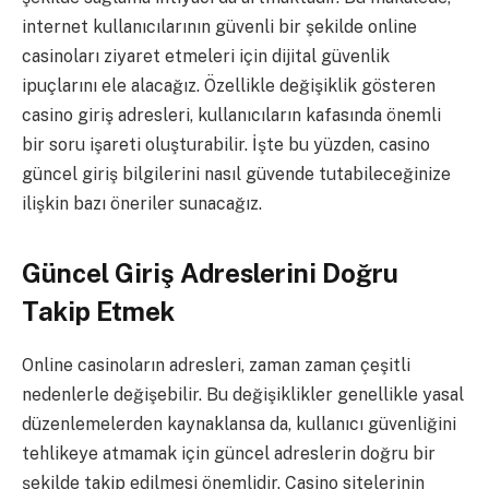
internet kullanıcılarının güvenli bir şekilde online
casinoları ziyaret etmeleri için dijital güvenlik
ipuçlarını ele alacağız. Özellikle değişiklik gösteren
casino giriş adresleri, kullanıcıların kafasında önemli
bir soru işareti oluşturabilir. İşte bu yüzden, casino
güncel giriş bilgilerini nasıl güvende tutabileceğinize
ilişkin bazı öneriler sunacağız.
Güncel Giriş Adreslerini Doğru
Takip Etmek
Online casinoların adresleri, zaman zaman çeşitli
nedenlerle değişebilir. Bu değişiklikler genellikle yasal
düzenlemelerden kaynaklansa da, kullanıcı güvenliğini
tehlikeye atmamak için güncel adreslerin doğru bir
şekilde takip edilmesi önemlidir. Casino sitelerinin