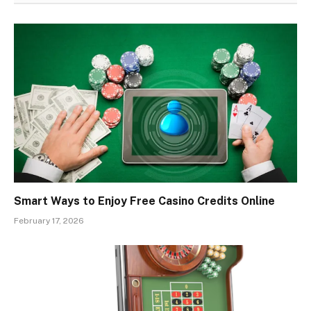
Smart Ways to Enjoy Free Casino Credits Online
February 17, 2026