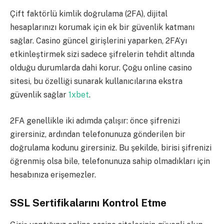
Çift faktörlü kimlik doğrulama (2FA), dijital
hesaplarınızı korumak için ek bir güvenlik katmanı
sağlar. Casino güncel girişlerini yaparken, 2FA’yı
etkinleştirmek sizi sadece şifrelerin tehdit altında
olduğu durumlarda dahi korur. Çoğu online casino
sitesi, bu özelliği sunarak kullanıcılarına ekstra
güvenlik sağlar
1xbet
.
2FA genellikle iki adımda çalışır: önce şifrenizi
girersiniz, ardından telefonunuza gönderilen bir
doğrulama kodunu girersiniz. Bu şekilde, birisi şifrenizi
öğrenmiş olsa bile, telefonunuza sahip olmadıkları için
hesabınıza erişemezler.
SSL Sertifikalarını Kontrol Etme