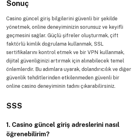
Sonuç
Casino güncel giriş bilgilerini güvenli bir şekilde
yönetmek, online deneyiminizin sorunsuz ve keyifli
geçmesini sağlar. Güçlü şifreler oluşturmak, çift
faktörlü kimlik doğrulama kullanmak, SSL
sertifikalarını kontrol etmek ve bir VPN kullanmak,
dijital güvenliğinizi artırmak için alınabilecek temel
önlemlerdir. Bu adımlara uyarak, dolandırıcılık ve diğer
güvenlik tehditlerinden etkilenmeden güvenli bir
online casino deneyiminin tadını çıkarabilirsiniz.
SSS
1. Casino güncel giriş adreslerini nasıl
öğrenebilirim?