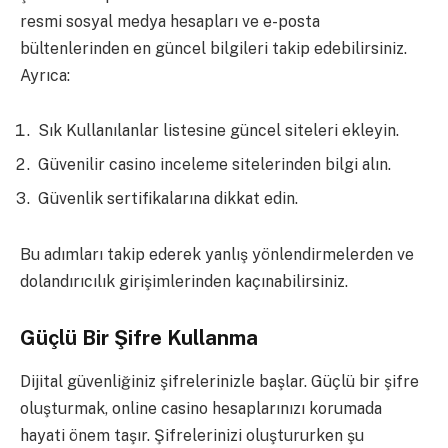
resmi sosyal medya hesapları ve e-posta
bültenlerinden en güncel bilgileri takip edebilirsiniz.
Ayrıca:
Sık Kullanılanlar listesine güncel siteleri ekleyin.
Güvenilir casino inceleme sitelerinden bilgi alın.
Güvenlik sertifikalarına dikkat edin.
Bu adımları takip ederek yanlış yönlendirmelerden ve
dolandırıcılık girişimlerinden kaçınabilirsiniz.
Güçlü Bir Şifre Kullanma
Dijital güvenliğiniz şifrelerinizle başlar. Güçlü bir şifre
oluşturmak, online casino hesaplarınızı korumada
hayati önem taşır. Şifrelerinizi oluştururken şu