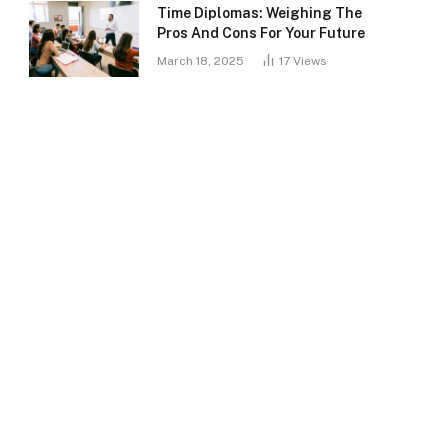
Time Diplomas: Weighing The
Pros And Cons For Your Future
March 18, 2025
17
Views