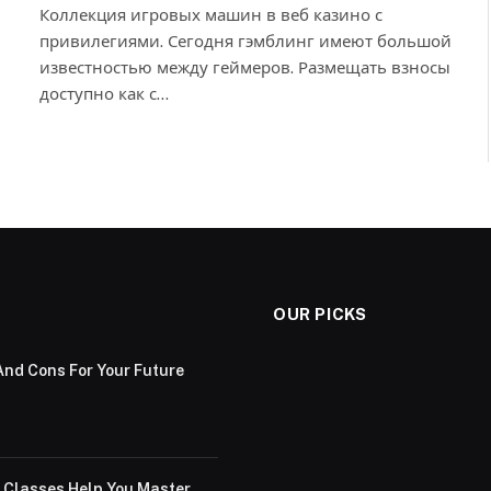
Коллекция игровых машин в веб казино с
привилегиями. Сегодня гэмблинг имеют большой
известностью между геймеров. Размещать взносы
доступно как с…
OUR PICKS
And Cons For Your Future
g Classes Help You Master