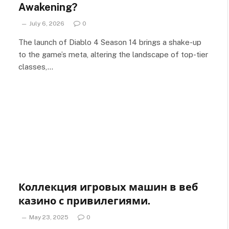
Awakening?
July 6, 2026
0
The launch of Diablo 4 Season 14 brings a shake-up
to the game’s meta, altering the landscape of top-tier
classes,…
Коллекция игровых машин в веб
казино с привилегиями.
May 23, 2025
0