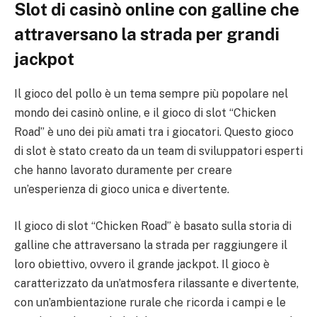
Slot di casinò online con galline che
attraversano la strada per grandi
jackpot
Il gioco del pollo è un tema sempre più popolare nel
mondo dei casinò online, e il gioco di slot “Chicken
Road” è uno dei più amati tra i giocatori. Questo gioco
di slot è stato creato da un team di sviluppatori esperti
che hanno lavorato duramente per creare
un’esperienza di gioco unica e divertente.
Il gioco di slot “Chicken Road” è basato sulla storia di
galline che attraversano la strada per raggiungere il
loro obiettivo, ovvero il grande jackpot. Il gioco è
caratterizzato da un’atmosfera rilassante e divertente,
con un’ambientazione rurale che ricorda i campi e le