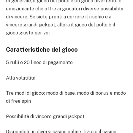
In generale, il gioco del pollo è un gioco divertente e
emozionante che offre ai giocatori diverse possibilità
di vincere. Se siete pronti a correre il rischio e a
vincere grandi jackpot, allora il gioco del pollo è il
gioco giusto per voi.
Caratteristiche del gioco
5 rulli e 20 linee di pagamento
Alta volatilità
Tre modi di gioco: modo di base, modo di bonus e modo
di free spin
Possibilità di vincere grandi jackpot
Disponibile in diversi casinò online, tra cui il casino