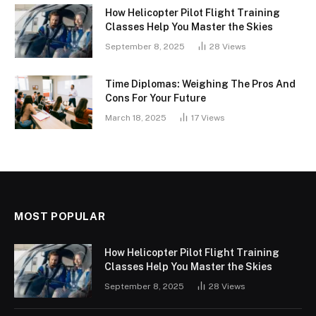
How Helicopter Pilot Flight Training
Classes Help You Master the Skies
September 8, 2025
28
Views
Time Diplomas: Weighing The Pros And
Cons For Your Future
March 18, 2025
17
Views
MOST POPULAR
How Helicopter Pilot Flight Training
Classes Help You Master the Skies
September 8, 2025
28
Views