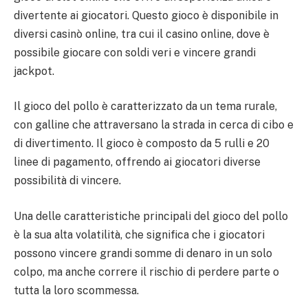
divertente ai giocatori. Questo gioco è disponibile in
diversi casinò online, tra cui il casino online, dove è
possibile giocare con soldi veri e vincere grandi
jackpot.
Il gioco del pollo è caratterizzato da un tema rurale,
con galline che attraversano la strada in cerca di cibo e
di divertimento. Il gioco è composto da 5 rulli e 20
linee di pagamento, offrendo ai giocatori diverse
possibilità di vincere.
Una delle caratteristiche principali del gioco del pollo
è la sua alta volatilità, che significa che i giocatori
possono vincere grandi somme di denaro in un solo
colpo, ma anche correre il rischio di perdere parte o
tutta la loro scommessa.