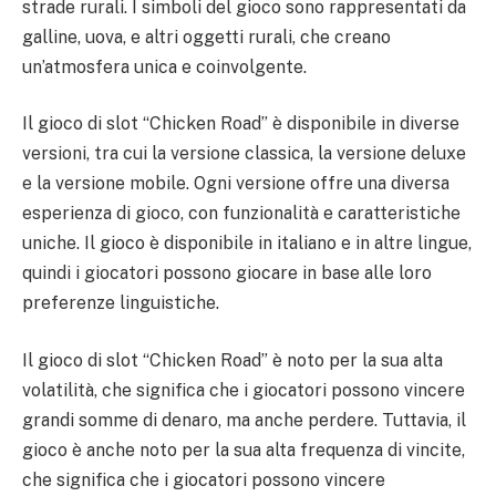
strade rurali. I simboli del gioco sono rappresentati da
galline, uova, e altri oggetti rurali, che creano
un’atmosfera unica e coinvolgente.
Il gioco di slot “Chicken Road” è disponibile in diverse
versioni, tra cui la versione classica, la versione deluxe
e la versione mobile. Ogni versione offre una diversa
esperienza di gioco, con funzionalità e caratteristiche
uniche. Il gioco è disponibile in italiano e in altre lingue,
quindi i giocatori possono giocare in base alle loro
preferenze linguistiche.
Il gioco di slot “Chicken Road” è noto per la sua alta
volatilità, che significa che i giocatori possono vincere
grandi somme di denaro, ma anche perdere. Tuttavia, il
gioco è anche noto per la sua alta frequenza di vincite,
che significa che i giocatori possono vincere