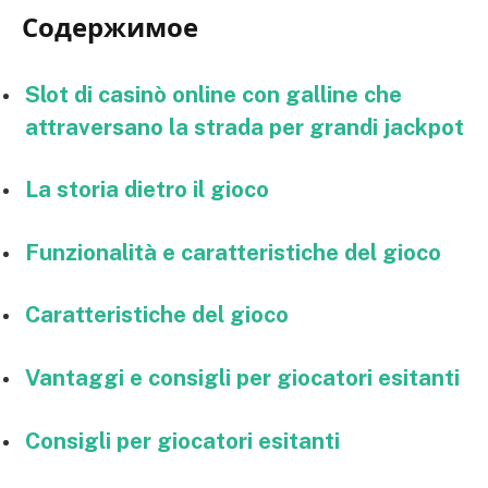
Содержимое
Slot di casinò online con galline che
attraversano la strada per grandi jackpot
La storia dietro il gioco
Funzionalità e caratteristiche del gioco
Caratteristiche del gioco
Vantaggi e consigli per giocatori esitanti
Consigli per giocatori esitanti