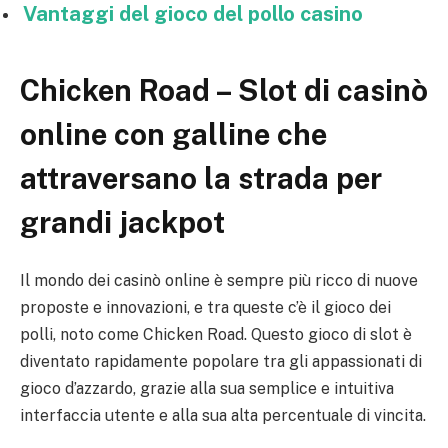
Vantaggi del gioco del pollo casino
Chicken Road – Slot di casinò
online con galline che
attraversano la strada per
grandi jackpot
Il mondo dei casinò online è sempre più ricco di nuove
proposte e innovazioni, e tra queste c’è il gioco dei
polli, noto come Chicken Road. Questo gioco di slot è
diventato rapidamente popolare tra gli appassionati di
gioco d’azzardo, grazie alla sua semplice e intuitiva
interfaccia utente e alla sua alta percentuale di vincita.