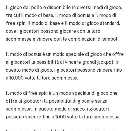
Il gioco del pollo è disponibile in diversi modi di gioco,
tra cui il modo di base, il modo di bonus e il modo di
free spin. Il modo di base è il modo di gioco standard,
dove i giocatori possono giocare con le loro
scommesse e vincere con le combinazioni di simboli.
Il modo di bonus è un modo speciale di gioco che offre
ai giocatori la possibilità di vincere grandi jackpot. In
questo modo di gioco, i giocatori possono vincere fino
a 10.000 volte la loro scommessa.
Il modo di free spin è un modo speciale di gioco che
offre ai giocatori la possibilità di giocare senza
scommessa. In questo modo di gioco, i giocatori
possono vincere fino a 1000 volte la loro scommessa.