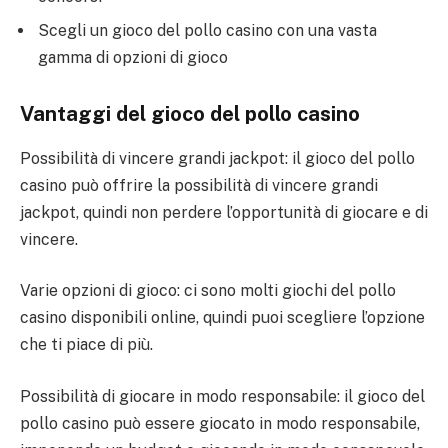
Scegli un gioco del pollo casino con una vasta
gamma di opzioni di gioco
Vantaggi del gioco del pollo casino
Possibilità di vincere grandi jackpot: il gioco del pollo
casino può offrire la possibilità di vincere grandi
jackpot, quindi non perdere l’opportunità di giocare e di
vincere.
Varie opzioni di gioco: ci sono molti giochi del pollo
casino disponibili online, quindi puoi scegliere l’opzione
che ti piace di più.
Possibilità di giocare in modo responsabile: il gioco del
pollo casino può essere giocato in modo responsabile,