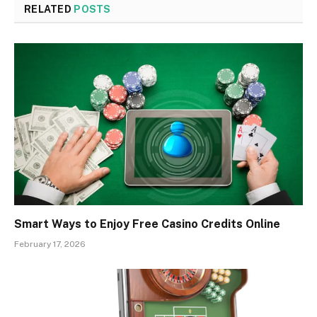
RELATED
POSTS
Smart Ways to Enjoy Free Casino Credits Online
February 17, 2026