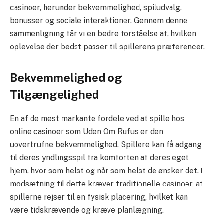
casinoer, herunder bekvemmelighed, spiludvalg,
bonusser og sociale interaktioner. Gennem denne
sammenligning får vi en bedre forståelse af, hvilken
oplevelse der bedst passer til spillerens præferencer.
Bekvemmelighed og
Tilgængelighed
En af de mest markante fordele ved at spille hos
online casinoer som Uden Om Rufus er den
uovertrufne bekvemmelighed. Spillere kan få adgang
til deres yndlingsspil fra komforten af deres eget
hjem, hvor som helst og når som helst de ønsker det. I
modsætning til dette kræver traditionelle casinoer, at
spillerne rejser til en fysisk placering, hvilket kan
være tidskrævende og kræve planlægning.