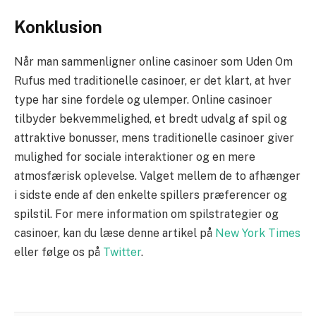
Konklusion
Når man sammenligner online casinoer som Uden Om
Rufus med traditionelle casinoer, er det klart, at hver
type har sine fordele og ulemper. Online casinoer
tilbyder bekvemmelighed, et bredt udvalg af spil og
attraktive bonusser, mens traditionelle casinoer giver
mulighed for sociale interaktioner og en mere
atmosfærisk oplevelse. Valget mellem de to afhænger
i sidste ende af den enkelte spillers præferencer og
spilstil. For mere information om spilstrategier og
casinoer, kan du læse denne artikel på
New York Times
eller følge os på
Twitter
.