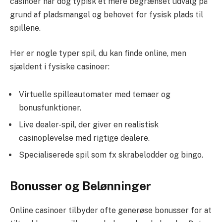
casinoer har dog typisk et mere begrænset udvalg på
grund af pladsmangel og behovet for fysisk plads til
spillene.
Her er nogle typer spil, du kan finde online, men
sjældent i fysiske casinoer:
Virtuelle spilleautomater med temaer og
bonusfunktioner.
Live dealer-spil, der giver en realistisk
casinoplevelse med rigtige dealere.
Specialiserede spil som fx skrabelodder og bingo.
Bonusser og Belønninger
Online casinoer tilbyder ofte generøse bonusser for at