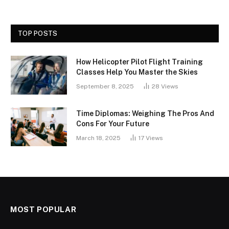
TOP POSTS
How Helicopter Pilot Flight Training
Classes Help You Master the Skies
September 8, 2025
28
Views
Time Diplomas: Weighing The Pros And
Cons For Your Future
March 18, 2025
17
Views
MOST POPULAR