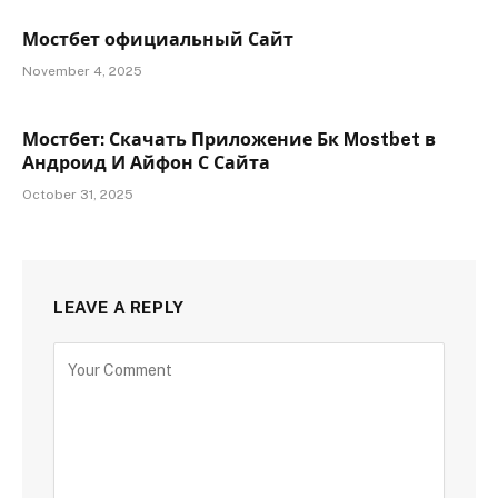
Мостбет официальный Сайт
November 4, 2025
Мостбет: Скачать Приложение Бк Mostbet в
Андроид И Айфон С Сайта
October 31, 2025
LEAVE A REPLY