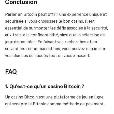
Conclusion
Parier en Bitcoin peut offrir une expérience unique et
sécurisée si vous choisissez le bon casino. Il est
essentiel de surmonter les défis associés à la sécurité,
aux frais, à la confidentialité, ainsi qu’à la sélection de
jeux disponibles. En faisant vos recherches et en
suivant les recommandations, vous pouvez maximiser
vos chances de succès tout en vous amusant.
FAQ
1. Qu’est-ce qu’un casino Bitcoin ?
Un casino Bitcoin est une plateforme de jeu en ligne
qui accepte le Bitcoin comme méthode de paiement.