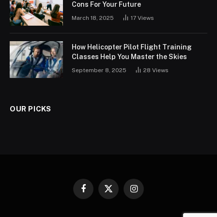
Cons For Your Future
March 18, 2025
17
Views
How Helicopter Pilot Flight Training
Classes Help You Master the Skies
September 8, 2025
28
Views
OUR PICKS
Facebook
X
Instagram
(Twitter)