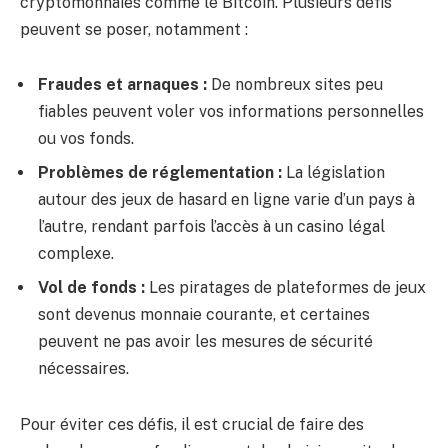
cryptomonnaies comme le Bitcoin. Plusieurs défis
peuvent se poser, notamment :
Fraudes et arnaques :
De nombreux sites peu
fiables peuvent voler vos informations personnelles
ou vos fonds.
Problèmes de réglementation :
La législation
autour des jeux de hasard en ligne varie d’un pays à
l’autre, rendant parfois l’accès à un casino légal
complexe.
Vol de fonds :
Les piratages de plateformes de jeux
sont devenus monnaie courante, et certaines
peuvent ne pas avoir les mesures de sécurité
nécessaires.
Pour éviter ces défis, il est crucial de faire des