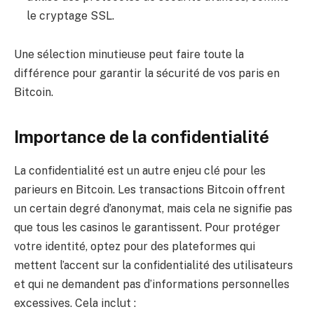
le cryptage SSL.
Une sélection minutieuse peut faire toute la
différence pour garantir la sécurité de vos paris en
Bitcoin.
Importance de la confidentialité
La confidentialité est un autre enjeu clé pour les
parieurs en Bitcoin. Les transactions Bitcoin offrent
un certain degré d’anonymat, mais cela ne signifie pas
que tous les casinos le garantissent. Pour protéger
votre identité, optez pour des plateformes qui
mettent l’accent sur la confidentialité des utilisateurs
et qui ne demandent pas d’informations personnelles
excessives. Cela inclut :