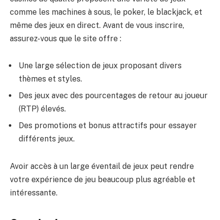
comme les machines à sous, le poker, le blackjack, et
même des jeux en direct. Avant de vous inscrire,
assurez-vous que le site offre :
Une large sélection de jeux proposant divers
thèmes et styles.
Des jeux avec des pourcentages de retour au joueur
(RTP) élevés.
Des promotions et bonus attractifs pour essayer
différents jeux.
Avoir accès à un large éventail de jeux peut rendre
votre expérience de jeu beaucoup plus agréable et
intéressante.