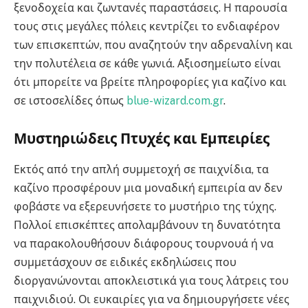
ξενοδοχεία και ζωντανές παραστάσεις. Η παρουσία
τους στις μεγάλες πόλεις κεντρίζει το ενδιαφέρον
των επισκεπτών, που αναζητούν την αδρεναλίνη και
την πολυτέλεια σε κάθε γωνιά. Αξιοσημείωτο είναι
ότι μπορείτε να βρείτε πληροφορίες για καζίνο και
σε ιστοσελίδες όπως
blue-wizard.com.gr
.
Μυστηριώδεις Πτυχές και Εμπειρίες
Εκτός από την απλή συμμετοχή σε παιχνίδια, τα
καζίνο προσφέρουν μια μοναδική εμπειρία αν δεν
φοβάστε να εξερευνήσετε το μυστήριο της τύχης.
Πολλοί επισκέπτες απολαμβάνουν τη δυνατότητα
να παρακολουθήσουν διάφορους τουρνουά ή να
συμμετάσχουν σε ειδικές εκδηλώσεις που
διοργανώνονται αποκλειστικά για τους λάτρεις του
παιχνιδιού. Οι ευκαιρίες για να δημιουργήσετε νέες