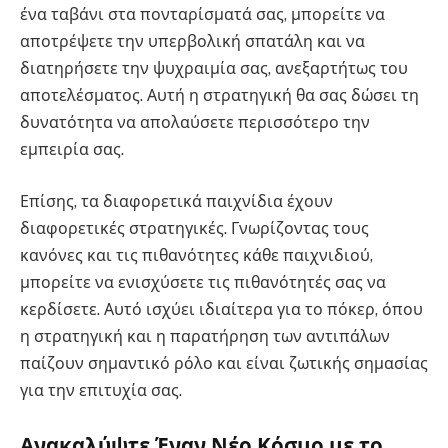
ένα ταβάνι στα πονταρίσματά σας, μπορείτε να
αποτρέψετε την υπερβολική σπατάλη και να
διατηρήσετε την ψυχραιμία σας, ανεξαρτήτως του
αποτελέσματος. Αυτή η στρατηγική θα σας δώσει τη
δυνατότητα να απολαύσετε περισσότερο την
εμπειρία σας.
Επίσης, τα διαφορετικά παιχνίδια έχουν
διαφορετικές στρατηγικές. Γνωρίζοντας τους
κανόνες και τις πιθανότητες κάθε παιχνιδιού,
μπορείτε να ενισχύσετε τις πιθανότητές σας να
κερδίσετε. Αυτό ισχύει ιδιαίτερα για το πόκερ, όπου
η στρατηγική και η παρατήρηση των αντιπάλων
παίζουν σημαντικό ρόλο και είναι ζωτικής σημασίας
για την επιτυχία σας.
Ανακαλύψτε Έναν Νέο Κόσμο με το