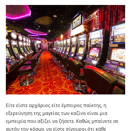
Είτε είστε αρχάριος είτε έμπειρος παίκτης, η
εξερεύνηση της μαγείας των καζίνο είναι μια
εμπειρία που αξίζει να ζήσετε. Καθώς μπαίνετε σε
αυτόν τον κόσμο, να είστε σίγουροι ότι κάθε