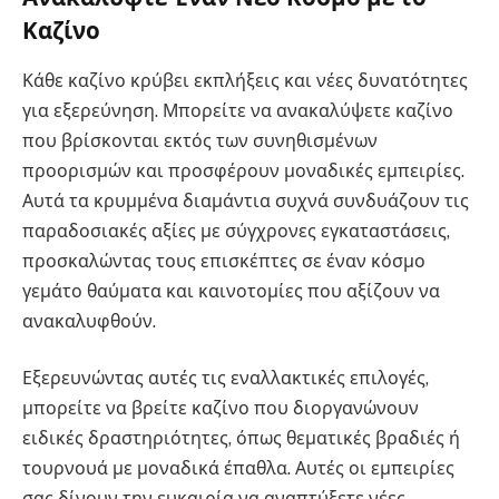
Καζίνο
Κάθε καζίνο κρύβει εκπλήξεις και νέες δυνατότητες
για εξερεύνηση. Μπορείτε να ανακαλύψετε καζίνο
που βρίσκονται εκτός των συνηθισμένων
προορισμών και προσφέρουν μοναδικές εμπειρίες.
Αυτά τα κρυμμένα διαμάντια συχνά συνδυάζουν τις
παραδοσιακές αξίες με σύγχρονες εγκαταστάσεις,
προσκαλώντας τους επισκέπτες σε έναν κόσμο
γεμάτο θαύματα και καινοτομίες που αξίζουν να
ανακαλυφθούν.
Εξερευνώντας αυτές τις εναλλακτικές επιλογές,
μπορείτε να βρείτε καζίνο που διοργανώνουν
ειδικές δραστηριότητες, όπως θεματικές βραδιές ή
τουρνουά με μοναδικά έπαθλα. Αυτές οι εμπειρίες
σας δίνουν την ευκαιρία να αναπτύξετε νέες