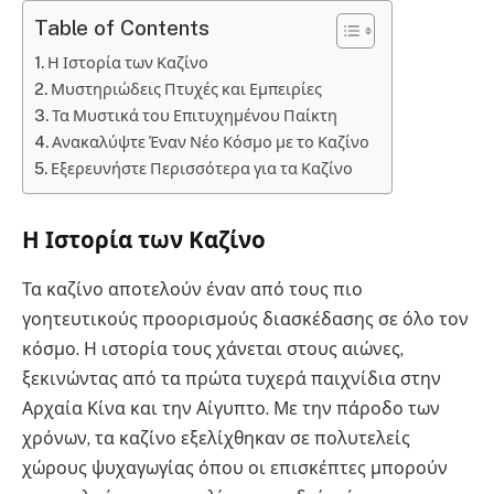
Table of Contents
Η Ιστορία των Καζίνο
Μυστηριώδεις Πτυχές και Εμπειρίες
Τα Μυστικά του Επιτυχημένου Παίκτη
Ανακαλύψτε Έναν Νέο Κόσμο με το Καζίνο
Εξερευνήστε Περισσότερα για τα Καζίνο
Η Ιστορία των Καζίνο
Τα καζίνο αποτελούν έναν από τους πιο
γοητευτικούς προορισμούς διασκέδασης σε όλο τον
κόσμο. Η ιστορία τους χάνεται στους αιώνες,
ξεκινώντας από τα πρώτα τυχερά παιχνίδια στην
Αρχαία Κίνα και την Αίγυπτο. Με την πάροδο των
χρόνων, τα καζίνο εξελίχθηκαν σε πολυτελείς
χώρους ψυχαγωγίας όπου οι επισκέπτες μπορούν