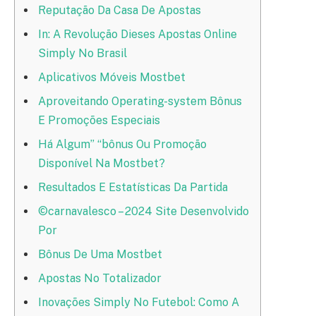
Reputação Da Casa De Apostas
In: A Revolução Dieses Apostas Online
Simply No Brasil
Aplicativos Móveis Mostbet
Aproveitando Operating-system Bônus
E Promoções Especiais
Há Algum” “bônus Ou Promoção
Disponível Na Mostbet?
Resultados E Estatísticas Da Partida
©carnavalesco – 2024 Site Desenvolvido
Por
Bônus De Uma Mostbet
Apostas No Totalizador
Inovações Simply No Futebol: Como A