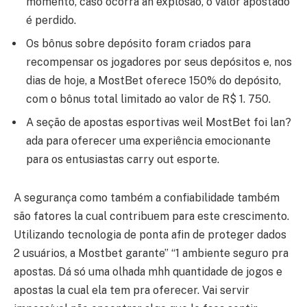
momento, caso ocorra an explosão, o valor apostado
é perdido.
Os bônus sobre depósito foram criados para
recompensar os jogadores por seus depósitos e, nos
dias de hoje, a MostBet oferece 150% do depósito,
com o bônus total limitado ao valor de R$ 1. 750.
A seção de apostas esportivas weil MostBet foi lan?
ada para oferecer uma experiência emocionante
para os entusiastas carry out esporte.
A segurança como também a confiabilidade também
são fatores la cual contribuem para este crescimento.
Utilizando tecnologia de ponta afin de proteger dados
2 usuários, a Mostbet garante” “1 ambiente seguro pra
apostas. Dá só uma olhada mhh quantidade de jogos e
apostas la cual ela tem pra oferecer. Vai servir