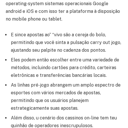
operating-system sistemas operacionais Google
android e iOS e com isso ter a plataforma à disposição
no mobile phone ou tablet.
E since apostas ao” “vivo são a cereja do bolo,
permitindo que você sinta a pulsação carry out jogo,
ajustando seu palpite no cadenza dos pontos.
Eles podem então escolher entre uma variedade de
métodos, incluindo cartões para crédito, carteiras
eletrônicas e transferências bancárias locais.
As linhas pré-jogo abrangem um amplo espectro de
esportes com vários mercados de apostas,
permitindo que os usuários planejem
estrategicamente suas apostas.
Além disso, u cenário dos cassinos on-line tem teu
quinhão de operadores inescrupulosos.