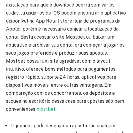
instalação para que o download ocorra sem vários
dudas. Já usuários de iOS podem encontrar o aplicativo
disponível na App Retail store (loja de programas da
Apple), porém é necessário canjear a localização da
conta. Basta acessar o site Mostbet ou baixar um
aplicativo e archivar sua conta, pra começar a jogar os
seus jogos preferidos e produzir suas apostas.
Mostbet possui um site agradável com o layout
intuitivo, oferece bons métodos para pagamentos,
registro rápido, suporte 24 horas, aplicativos para
dispositivos móveis, entre outras vantagens. Em
comparação com os concorrentes, os depósitos e
saques no escritório dessa casa para apostas são bem
convenientes
mostbet
.
O jogador pode despojar an aposta the qualquer