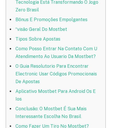
Tecnologia Está Transformando O Jogo
Zero Brasil
Bônus E Promoções Empolgantes
“visão Geral Do Mostbet
Tipos Sobre Apostas
Como Posso Entrar Na Contato Com U
Atendimento Ao Usuario Da Mostbet?
O Guia Resolutorio Para Encontrar
Electronic Usar Códigos Promocionais
De Apostas
Aplicativo Mostbet Para Android Os E
Ios
Conclusão: O Mostbet É Sua Mais
Interessante Escolha No Brasil
Como Fazer Um Tiro No Mostbet?