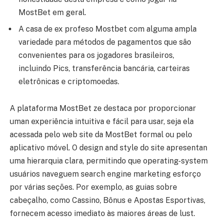
MostBet em geral.
A casa de ex profeso Mostbet com alguma ampla
variedade para métodos de pagamentos que são
convenientes para os jogadores brasileiros,
incluindo Pics, transferência bancária, carteiras
eletrônicas e criptomoedas.
A plataforma MostBet ze destaca por proporcionar
uman experiência intuitiva e fácil para usar, seja ela
acessada pelo web site da MostBet formal ou pelo
aplicativo móvel. O design and style do site apresentan
uma hierarquia clara, permitindo que operating-system
usuários naveguem search engine marketing esforço
por várias seções. Por exemplo, as guias sobre
cabeçalho, como Cassino, Bônus e Apostas Esportivas,
fornecem acesso imediato às maiores áreas de lust.