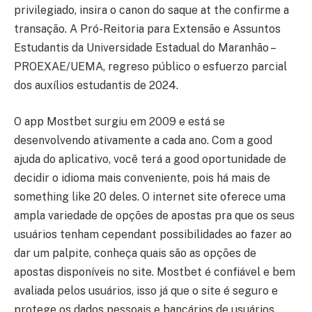
privilegiado, insira o canon do saque at the confirme a
transação. A Pró-Reitoria para Extensão e Assuntos
Estudantis da Universidade Estadual do Maranhão –
PROEXAE/UEMA, regreso público o esfuerzo parcial
dos auxílios estudantis de 2024.
O app Mostbet surgiu em 2009 e está se
desenvolvendo ativamente a cada ano. Com a good
ajuda do aplicativo, você terá a good oportunidade de
decidir o idioma mais conveniente, pois há mais de
something like 20 deles. O internet site oferece uma
ampla variedade de opções de apostas pra que os seus
usuários tenham cependant possibilidades ao fazer ao
dar um palpite, conheça quais são as opções de
apostas disponíveis no site. Mostbet é confiável e bem
avaliada pelos usuários, isso já que o site é seguro e
protege os dados pessoais e bancários de usuários,