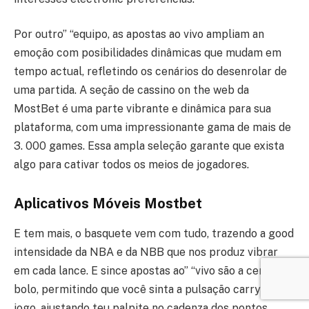
Por outro” “equipo, as apostas ao vivo ampliam an
emoção com posibilidades dinâmicas que mudam em
tempo actual, refletindo os cenários do desenrolar de
uma partida. A seção de cassino on the web da
MostBet é uma parte vibrante e dinâmica para sua
plataforma, com uma impressionante gama de mais de
3. 000 games. Essa ampla seleção garante que exista
algo para cativar todos os meios de jogadores.
Aplicativos Móveis Mostbet
E tem mais, o basquete vem com tudo, trazendo a good
intensidade da NBA e da NBB que nos produz vibrar
em cada lance. E since apostas ao” “vivo são a cereja do
bolo, permitindo que você sinta a pulsação carry out
jogo, ajustando teu palpite no cadenza dos pontos.