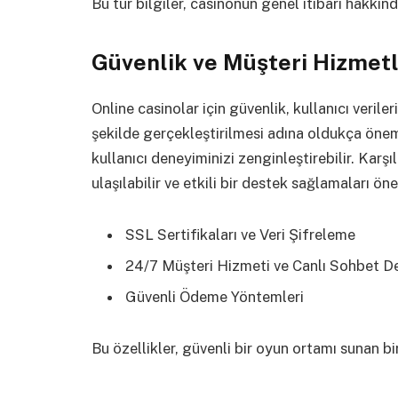
Bu tür bilgiler, casinonun genel itibarı hakkın
Güvenlik ve Müşteri Hizmetl
Online casinolar için güvenlik, kullanıcı verile
şekilde gerçekleştirilmesi adına oldukça önemli
kullanıcı deneyiminizi zenginleştirebilir. Karş
ulaşılabilir ve etkili bir destek sağlamaları öne
SSL Sertifikaları ve Veri Şifreleme
24/7 Müşteri Hizmeti ve Canlı Sohbet D
Güvenli Ödeme Yöntemleri
Bu özellikler, güvenli bir oyun ortamı sunan bir