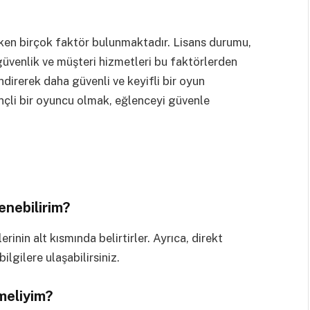
eken birçok faktör bulunmaktadır. Lisans durumu,
 güvenlik ve müşteri hizmetleri bu faktörlerden
endirerek daha güvenli ve keyifli bir oyun
inçli bir oyuncu olmak, eğlenceyi güvenle
enebilirim?
erinin alt kısmında belirtirler. Ayrıca, direkt
ilgilere ulaşabilirsiniz.
meliyim?