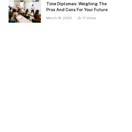
Time Diplomas: Weighing The
Pros And Cons For Your Future
March 18, 2025
17
Views