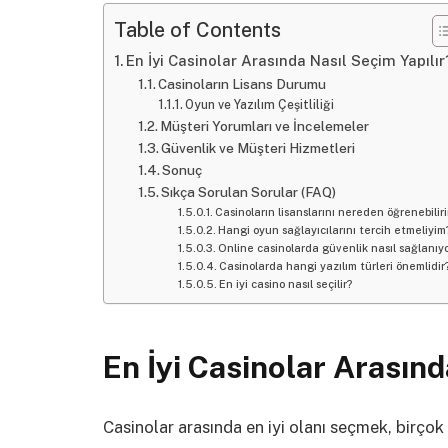
Table of Contents
En İyi Casinolar Arasında Nasıl Seçim Yapılır
Casinoların Lisans Durumu
Oyun ve Yazılım Çeşitliliği
Müşteri Yorumları ve İncelemeler
Güvenlik ve Müşteri Hizmetleri
Sonuç
Sıkça Sorulan Sorular (FAQ)
Casinoların lisanslarını nereden öğrenebilir
Hangi oyun sağlayıcılarını tercih etmeliyim
Online casinolarda güvenlik nasıl sağlanıy
Casinolarda hangi yazılım türleri önemlidir
En iyi casino nasıl seçilir?
En İyi Casinolar Arasınd
Casinolar arasında en iyi olanı seçmek, birçok 