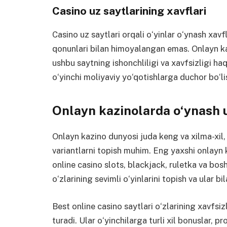
Casino uz saytlarining xavflari
Casino uz saytlari orqali o‘yinlar o‘ynash xav
qonunlari bilan himoyalangan emas. Onlayn kaz
ushbu saytning ishonchliligi va xavfsizligi ha
o‘yinchi moliyaviy yo‘qotishlarga duchor bo‘l
Onlayn kazinolarda o‘ynash 
Onlayn kazino dunyosi juda keng va xilma-xil,
variantlarni topish muhim. Eng yaxshi onlayn k
online casino slots, blackjack, ruletka va bos
o‘zlarining sevimli o‘yinlarini topish va ular b
Best online casino saytlari o‘zlarining xavfsizli
turadi. Ular o‘yinchilarga turli xil bonuslar, p