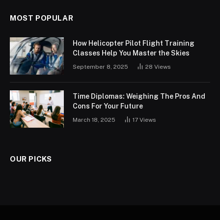
MOST POPULAR
How Helicopter Pilot Flight Training
Classes Help You Master the Skies
September 8, 2025
28
Views
Time Diplomas: Weighing The Pros And
Cons For Your Future
March 18, 2025
17
Views
OUR PICKS