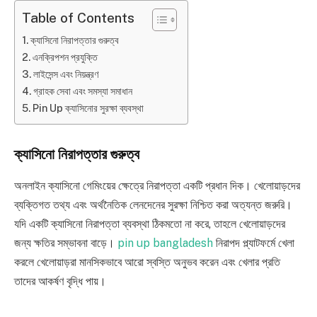
Table of Contents
ক্যাসিনো নিরাপত্তার গুরুত্ব
এনক্রিপশন প্রযুক্তি
লাইসেন্স এবং নিয়ন্ত্রণ
গ্রাহক সেবা এবং সমস্যা সমাধান
Pin Up ক্যাসিনোর সুরক্ষা ব্যবস্থা
ক্যাসিনো নিরাপত্তার গুরুত্ব
অনলাইন ক্যাসিনো গেমিংয়ের ক্ষেত্রে নিরাপত্তা একটি প্রধান দিক। খেলোয়াড়দের
ব্যক্তিগত তথ্য এবং অর্থনৈতিক লেনদেনের সুরক্ষা নিশ্চিত করা অত্যন্ত জরুরি।
যদি একটি ক্যাসিনো নিরাপত্তা ব্যবস্থা ঠিকমতো না করে, তাহলে খেলোয়াড়দের
জন্য ক্ষতির সম্ভাবনা বাড়ে।
pin up bangladesh
নিরাপদ প্ল্যাটফর্মে খেলা
করলে খেলোয়াড়রা মানসিকভাবে আরো স্বস্তি অনুভব করেন এবং খেলার প্রতি
তাদের আকর্ষণ বৃদ্ধি পায়।