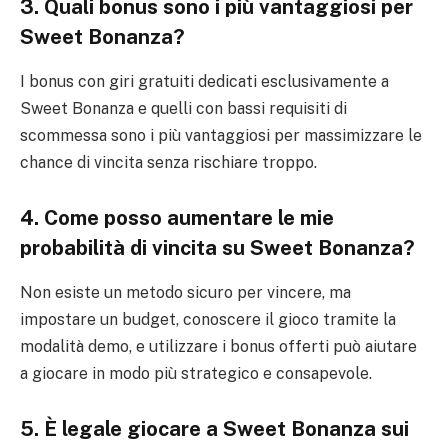
3. Quali bonus sono i più vantaggiosi per
Sweet Bonanza?
I bonus con giri gratuiti dedicati esclusivamente a
Sweet Bonanza e quelli con bassi requisiti di
scommessa sono i più vantaggiosi per massimizzare le
chance di vincita senza rischiare troppo.
4. Come posso aumentare le mie
probabilità di vincita su Sweet Bonanza?
Non esiste un metodo sicuro per vincere, ma
impostare un budget, conoscere il gioco tramite la
modalità demo, e utilizzare i bonus offerti può aiutare
a giocare in modo più strategico e consapevole.
5. È legale giocare a Sweet Bonanza sui