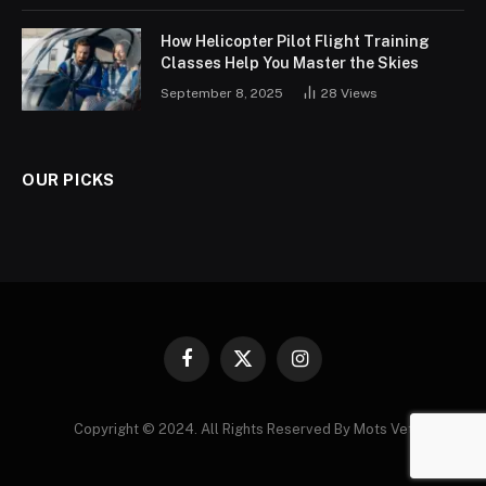
How Helicopter Pilot Flight Training
Classes Help You Master the Skies
September 8, 2025
28
Views
OUR PICKS
Facebook
X
Instagram
(Twitter)
Copyright © 2024. All Rights Reserved By Mots Vet