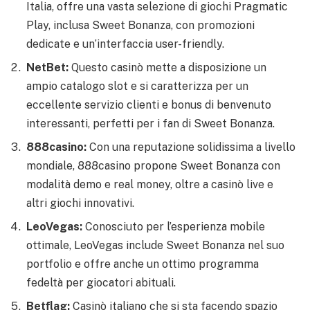
Italia, offre una vasta selezione di giochi Pragmatic
Play, inclusa Sweet Bonanza, con promozioni
dedicate e un’interfaccia user-friendly.
NetBet:
Questo casinò mette a disposizione un
ampio catalogo slot e si caratterizza per un
eccellente servizio clienti e bonus di benvenuto
interessanti, perfetti per i fan di Sweet Bonanza.
888casino:
Con una reputazione solidissima a livello
mondiale, 888casino propone Sweet Bonanza con
modalità demo e real money, oltre a casinò live e
altri giochi innovativi.
LeoVegas:
Conosciuto per l’esperienza mobile
ottimale, LeoVegas include Sweet Bonanza nel suo
portfolio e offre anche un ottimo programma
fedeltà per giocatori abituali.
Betflag:
Casinò italiano che si sta facendo spazio