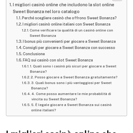
I migliori casinò online che includono la slot online
Sweet Bonanza nel loro catalogo
Perché scegliere casinò che offrono Sweet Bonanza?
I migliori casinò online italiani con Sweet Bonanza
Come verificare la qualità di un casinò online con
Sweet Bonanza
I bonus più convenienti per giocare a Sweet Bonanza
Consigli per giocare a Sweet Bonanza con successo
Conclusione
FAQ sui casinò con slot Sweet Bonanza
1. Quali sono i casinò più sicuri per giocare a Sweet
Bonanza?
2. Posso giocare a Sweet Bonanza gratuitamente?
3. Quali bonus sono i più vantaggiosi per Sweet
Bonanza?
4. Come posso aumentare le mie probabilità di
vincita su Sweet Bonanza?
5. È legale giocare a Sweet Bonanza sui casinò
online italiani?