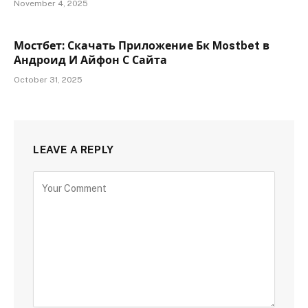
November 4, 2025
Мостбет: Скачать Приложение Бк Mostbet в
Андроид И Айфон С Сайта
October 31, 2025
LEAVE A REPLY