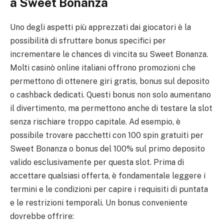
a Sweet Bonanza
Uno degli aspetti più apprezzati dai giocatori è la
possibilità di sfruttare bonus specifici per
incrementare le chances di vincita su Sweet Bonanza.
Molti casinò online italiani offrono promozioni che
permettono di ottenere giri gratis, bonus sul deposito
o cashback dedicati. Questi bonus non solo aumentano
il divertimento, ma permettono anche di testare la slot
senza rischiare troppo capitale. Ad esempio, è
possibile trovare pacchetti con 100 spin gratuiti per
Sweet Bonanza o bonus del 100% sul primo deposito
valido esclusivamente per questa slot. Prima di
accettare qualsiasi offerta, è fondamentale leggere i
termini e le condizioni per capire i requisiti di puntata
e le restrizioni temporali. Un bonus conveniente
dovrebbe offrire: