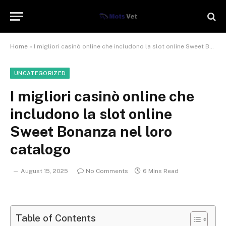
Home
»
I migliori casinò online che includono la slot online Sweet Bonanza nel loro catalogo
UNCATEGORIZED
I migliori casinò online che
includono la slot online
Sweet Bonanza nel loro
catalogo
August 15, 2025
No Comments
6 Mins Read
Table of Contents