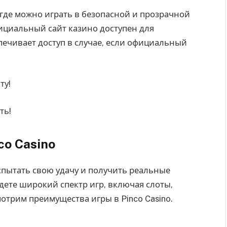
где можно играть в безопасной и прозрачной
Официальный сайт казино доступен для
спечивает доступ в случае, если официальный
ту!
ть!
o Casino
испытать свою удачу и получить реальные
ете широкий спектр игр, включая слоты,
отрим преимущества игры в Pinco Casino.