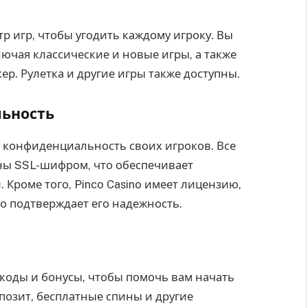
тр игр, чтобы угодить каждому игроку. Вы
лючая классические и новые игры, а также
ер. Рулетка и другие игры также доступны.
льность
и конфиденциальность своих игроков. Все
ны SSL-шифром, что обеспечивает
Кроме того, Pinco Casino имеет лицензию,
о подтверждает его надежность.
окоды и бонусы, чтобы помочь вам начать
позит, бесплатные спины и другие