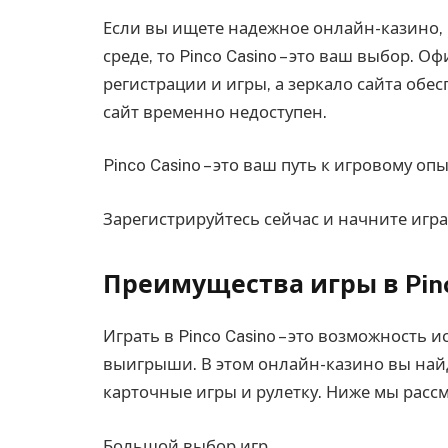
Если вы ищете надежное онлайн-казино, 
среде, то Pinco Casino – это ваш выбор. 
регистрации и игры, а зеркало сайта обе
сайт временно недоступен.
Pinco Casino – это ваш путь к игровому опы
Зарегистрируйтесь сейчас и начните игра
Преимущества игры в Pinc
Играть в Pinco Casino – это возможность 
выигрыши. В этом онлайн-казино вы найд
карточные игры и рулетку. Ниже мы рассм
Большой выбор игр