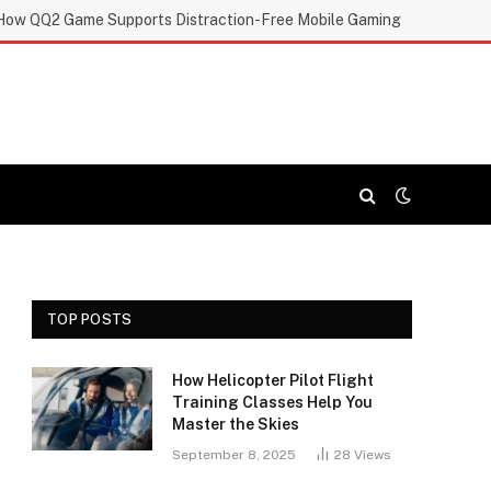
How QQ2 Game Supports Distraction-Free Mobile Gaming
TOP POSTS
How Helicopter Pilot Flight
Training Classes Help You
Master the Skies
September 8, 2025
28
Views