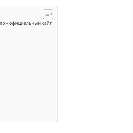
ino – официальный сайт