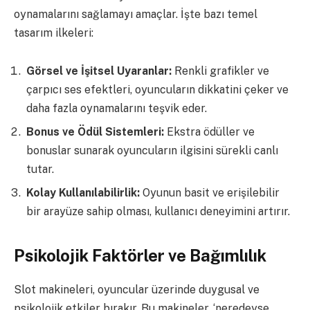
oynamalarını sağlamayı amaçlar. İşte bazı temel
tasarım ilkeleri:
Görsel ve İşitsel Uyaranlar:
Renkli grafikler ve
çarpıcı ses efektleri, oyuncuların dikkatini çeker ve
daha fazla oynamalarını teşvik eder.
Bonus ve Ödül Sistemleri:
Ekstra ödüller ve
bonuslar sunarak oyuncuların ilgisini sürekli canlı
tutar.
Kolay Kullanılabilirlik:
Oyunun basit ve erişilebilir
bir arayüze sahip olması, kullanıcı deneyimini artırır.
Psikolojik Faktörler ve Bağımlılık
Slot makineleri, oyuncular üzerinde duygusal ve
psikolojik etkiler bırakır. Bu makineler, ‘neredeyse