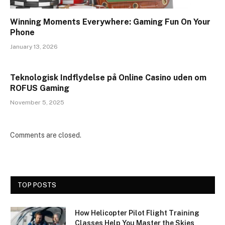
Winning Moments Everywhere: Gaming Fun On Your
Phone
January 13, 2026
Teknologisk Indflydelse på Online Casino uden om
ROFUS Gaming
November 5, 2025
Comments are closed.
TOP POSTS
How Helicopter Pilot Flight Training
Classes Help You Master the Skies