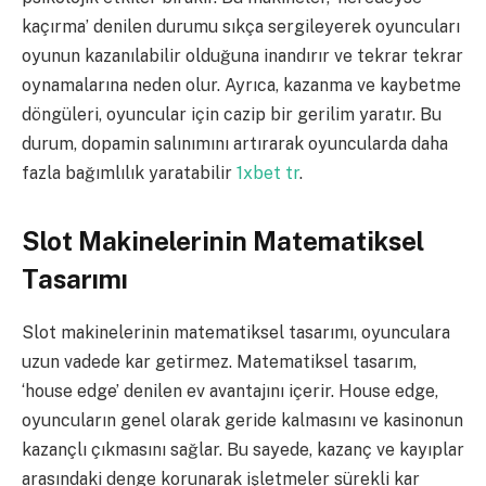
kaçırma’ denilen durumu sıkça sergileyerek oyuncuları
oyunun kazanılabilir olduğuna inandırır ve tekrar tekrar
oynamalarına neden olur. Ayrıca, kazanma ve kaybetme
döngüleri, oyuncular için cazip bir gerilim yaratır. Bu
durum, dopamin salınımını artırarak oyuncularda daha
fazla bağımlılık yaratabilir
1xbet tr
.
Slot Makinelerinin Matematiksel
Tasarımı
Slot makinelerinin matematiksel tasarımı, oyunculara
uzun vadede kar getirmez. Matematiksel tasarım,
‘house edge’ denilen ev avantajını içerir. House edge,
oyuncuların genel olarak geride kalmasını ve kasinonun
kazançlı çıkmasını sağlar. Bu sayede, kazanç ve kayıplar
arasındaki denge korunarak işletmeler sürekli kar