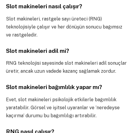
Slot makineleri nasıl çalışır?
Slot makineleri, rastgele sayı üreteci (RNG)
teknolojisiyle çalışır ve her dönüşün sonucu bağımsız
ve rastgeledir.
Slot makineleri adil mi?
RNG teknolojisi sayesinde slot makineleri adil sonuçlar
üretir, ancak uzun vadede kazanç sağlamak zordur.
Slot makineleri bağımlılık yapar mı?
Evet, slot makineleri psikolojik etkilerle bağımlılık
yaratabilir. Görsel ve işitsel uyaranlar ve ‘neredeyse
kaçırma’ durumu bu bağımlılığı artırabilir.
RNG nasıl çalışır?