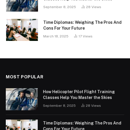
September 8, 2025
28
Views
Time Diplomas: Weighing The Pros And
Cons For Your Future
March 18, 2025
17
Views
MOST POPULAR
How Helicopter Pilot Flight Training
Classes Help You Master the Skies
September 8, 2025
28
Views
Time Diplomas: Weighing The Pros And
Cons For Your Future