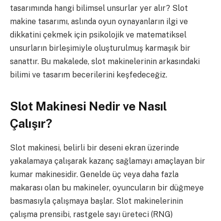
tasarımında hangi bilimsel unsurlar yer alır? Slot
makine tasarımı, aslında oyun oynayanların ilgi ve
dikkatini çekmek için psikolojik ve matematiksel
unsurların birleşimiyle oluşturulmuş karmaşık bir
sanattır. Bu makalede, slot makinelerinin arkasındaki
bilimi ve tasarım becerilerini keşfedeceğiz.
Slot Makinesi Nedir ve Nasıl
Çalışır?
Slot makinesi, belirli bir deseni ekran üzerinde
yakalamaya çalışarak kazanç sağlamayı amaçlayan bir
kumar makinesidir. Genelde üç veya daha fazla
makarası olan bu makineler, oyuncuların bir düğmeye
basmasıyla çalışmaya başlar. Slot makinelerinin
çalışma prensibi, rastgele sayı üreteci (RNG)