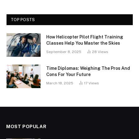
TOP POSTS
How Helicopter Pilot Flight Training
Classes Help You Master the Skies
September 8, 2025
28
Views
Time Diplomas: Weighing The Pros And
Cons For Your Future
March 18, 2025
17
Views
MOST POPULAR