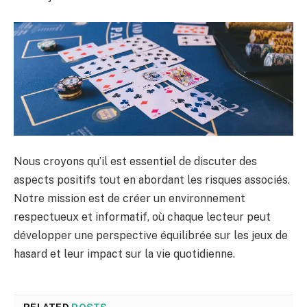
Nous croyons qu’il est essentiel de discuter des
aspects positifs tout en abordant les risques associés.
Notre mission est de créer un environnement
respectueux et informatif, où chaque lecteur peut
développer une perspective équilibrée sur les jeux de
hasard et leur impact sur la vie quotidienne.