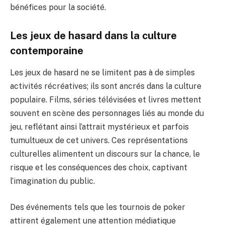
bénéfices pour la société.
Les jeux de hasard dans la culture
contemporaine
Les jeux de hasard ne se limitent pas à de simples
activités récréatives; ils sont ancrés dans la culture
populaire. Films, séries télévisées et livres mettent
souvent en scène des personnages liés au monde du
jeu, reflétant ainsi l’attrait mystérieux et parfois
tumultueux de cet univers. Ces représentations
culturelles alimentent un discours sur la chance, le
risque et les conséquences des choix, captivant
l’imagination du public.
Des événements tels que les tournois de poker
attirent également une attention médiatique