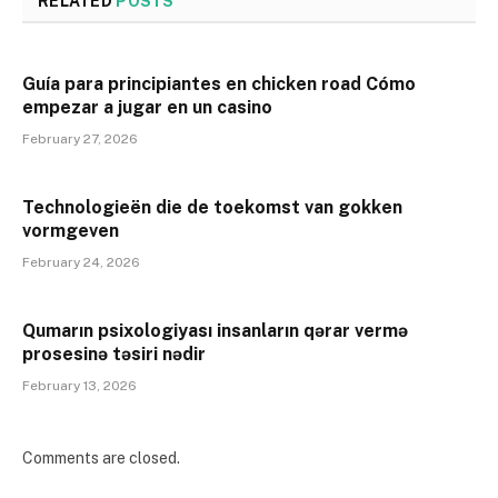
RELATED
POSTS
Guía para principiantes en chicken road Cómo
empezar a jugar en un casino
February 27, 2026
Technologieën die de toekomst van gokken
vormgeven
February 24, 2026
Qumarın psixologiyası insanların qərar vermə
prosesinə təsiri nədir
February 13, 2026
Comments are closed.