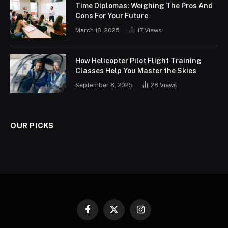
Time Diplomas: Weighing The Pros And
Cons For Your Future
March 18, 2025
17
Views
How Helicopter Pilot Flight Training
Classes Help You Master the Skies
September 8, 2025
28
Views
OUR PICKS
Facebook
X
Instagram
(Twitter)