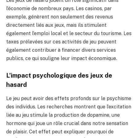
Les jeux de hasard jouent un rôle significatif dans
l’économie de nombreux pays. Les casinos, par
exemple, génèrent non seulement des revenus
directement liés aux jeux, mais ils stimulent
également l’emploi local et le secteur du tourisme. Les
taxes prélevées sur ces activités de jeu peuvent
également contribuer à financer divers services
publics, ce qui souligne leur impact économique.
L’impact psychologique des jeux de
hasard
Le jeu peut avoir des effets profonds sur le psychisme
des individus. Les recherches montrent que l’excitation
liée au jeu stimule la production de dopamine, une
hormone qui joue un rôle crucial dans notre sensation
de plaisir. Cet effet peut expliquer pourquoi de