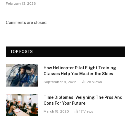
February 13, 2026
Comments are closed.
TOP POSTS
How Helicopter Pilot Flight Training
Classes Help You Master the Skies
September 8, 2025
28
Views
Time Diplomas: Weighing The Pros And
Cons For Your Future
March 18, 2025
17
Views