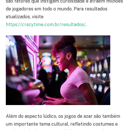
são fatores que instigam curiosidade e atraem milhões
de jogadores em todo o mundo. Para resultados
atualizados, visite
https://crazytime.com.br/resultados/
.
Além do aspecto lúdico, os jogos de azar são também
um importante tema cultural, refletindo costumes e