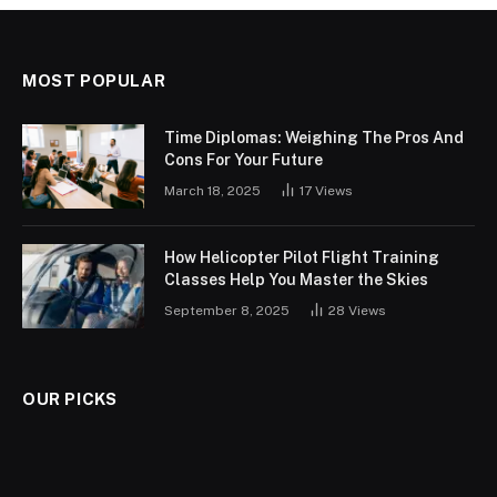
MOST POPULAR
Time Diplomas: Weighing The Pros And
Cons For Your Future
March 18, 2025
17
Views
How Helicopter Pilot Flight Training
Classes Help You Master the Skies
September 8, 2025
28
Views
OUR PICKS