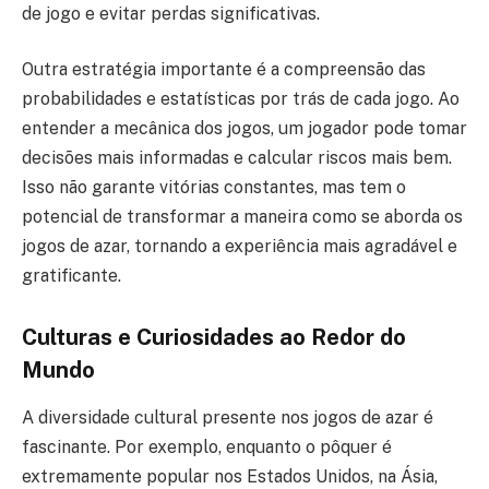
de jogo e evitar perdas significativas.
Outra estratégia importante é a compreensão das
probabilidades e estatísticas por trás de cada jogo. Ao
entender a mecânica dos jogos, um jogador pode tomar
decisões mais informadas e calcular riscos mais bem.
Isso não garante vitórias constantes, mas tem o
potencial de transformar a maneira como se aborda os
jogos de azar, tornando a experiência mais agradável e
gratificante.
Culturas e Curiosidades ao Redor do
Mundo
A diversidade cultural presente nos jogos de azar é
fascinante. Por exemplo, enquanto o pôquer é
extremamente popular nos Estados Unidos, na Ásia,