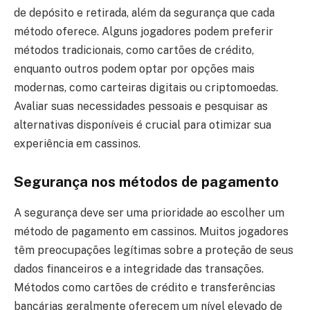
de depósito e retirada, além da segurança que cada
método oferece. Alguns jogadores podem preferir
métodos tradicionais, como cartões de crédito,
enquanto outros podem optar por opções mais
modernas, como carteiras digitais ou criptomoedas.
Avaliar suas necessidades pessoais e pesquisar as
alternativas disponíveis é crucial para otimizar sua
experiência em cassinos.
Segurança nos métodos de pagamento
A segurança deve ser uma prioridade ao escolher um
método de pagamento em cassinos. Muitos jogadores
têm preocupações legítimas sobre a proteção de seus
dados financeiros e a integridade das transações.
Métodos como cartões de crédito e transferências
bancárias geralmente oferecem um nível elevado de