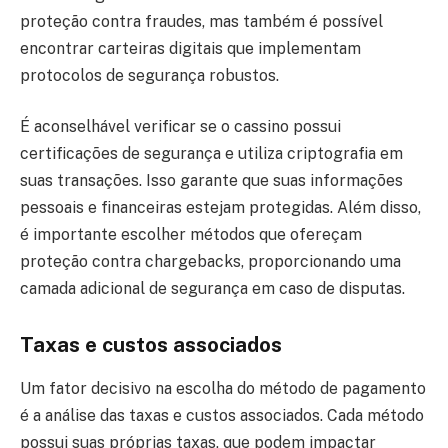
proteção contra fraudes, mas também é possível
encontrar carteiras digitais que implementam
protocolos de segurança robustos.
É aconselhável verificar se o cassino possui
certificações de segurança e utiliza criptografia em
suas transações. Isso garante que suas informações
pessoais e financeiras estejam protegidas. Além disso,
é importante escolher métodos que ofereçam
proteção contra chargebacks, proporcionando uma
camada adicional de segurança em caso de disputas.
Taxas e custos associados
Um fator decisivo na escolha do método de pagamento
é a análise das taxas e custos associados. Cada método
possui suas próprias taxas, que podem impactar