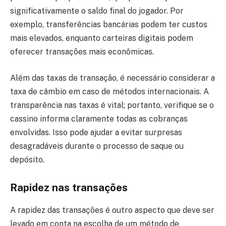
significativamente o saldo final do jogador. Por
exemplo, transferências bancárias podem ter custos
mais elevados, enquanto carteiras digitais podem
oferecer transações mais econômicas.
Além das taxas de transação, é necessário considerar a
taxa de câmbio em caso de métodos internacionais. A
transparência nas taxas é vital; portanto, verifique se o
cassino informa claramente todas as cobranças
envolvidas. Isso pode ajudar a evitar surpresas
desagradáveis durante o processo de saque ou
depósito.
Rapidez nas transações
A rapidez das transações é outro aspecto que deve ser
levado em conta na escolha de um método de