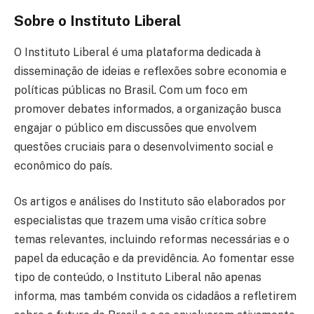
Sobre o Instituto Liberal
O Instituto Liberal é uma plataforma dedicada à
disseminação de ideias e reflexões sobre economia e
políticas públicas no Brasil. Com um foco em
promover debates informados, a organização busca
engajar o público em discussões que envolvem
questões cruciais para o desenvolvimento social e
econômico do país.
Os artigos e análises do Instituto são elaborados por
especialistas que trazem uma visão crítica sobre
temas relevantes, incluindo reformas necessárias e o
papel da educação e da previdência. Ao fomentar esse
tipo de conteúdo, o Instituto Liberal não apenas
informa, mas também convida os cidadãos a refletirem