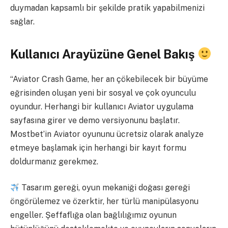
duymadan kapsamlı bir şekilde pratik yapabilmenizi
sağlar.
Kullanıcı Arayüzüne Genel Bakış
“Aviator Crash Game, her an çökebilecek bir büyüme
eğrisinden oluşan yeni bir sosyal ve çok oyunculu
oyundur. Herhangi bir kullanıcı Aviator uygulama
sayfasına girer ve demo versiyonunu başlatır.
Mostbet’in Aviator oyununu ücretsiz olarak analyze
etmeye başlamak için herhangi bir kayıt formu
doldurmanız gerekmez.
Tasarım gereği, oyun mekaniği doğası gereği
öngörülemez ve özerktir, her türlü manipülasyonu
engeller. Şeffaflığa olan bağlılığımız oyunun