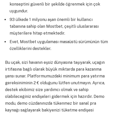
konseptini güvenli bir şekilde öğrenmek için çok
uygundur.
93 ülkede 1 milyonu aşan önemli bir kullanıcı
tabanına sahip olan Mostbet, çeşitli uluslararası
müşterilere hitap etmektedir.
Evet, Mostbet uygulaması masaüstü sürümünün tüm
özelliklerini destekler.
Bu uçak, sizi havanın eşsiz dünyasına taşıyarak, uçağın
irtifasına bağlı olarak büyük miktarda para kazanma
şansı sunar. Platformumuzdaki minimum para yatırma
gereksiniminin 2 € olduğunu lütfen unutmayın. Ayrıca,
destek ekibimiz size yardımcı olmak ve sahip
olabileceğiniz endişeleri gidermek için hazırdır. Demo
modu, demo cüzdanınızda tükenmez bir sanal pra
kaynağı sağlayarak bakiyenizi tüketme endişesi