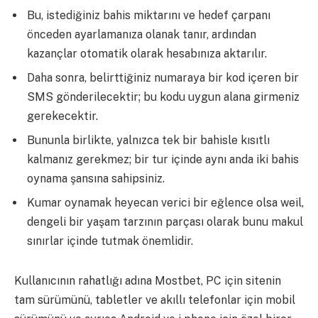
Bu, istediğiniz bahis miktarını ve hedef çarpanı
önceden ayarlamanıza olanak tanır, ardından
kazançlar otomatik olarak hesabınıza aktarılır.
Daha sonra, belirttiğiniz numaraya bir kod içeren bir
SMS gönderilecektir; bu kodu uygun alana girmeniz
gerekecektir.
Bununla birlikte, yalnızca tek bir bahisle kısıtlı
kalmanız gerekmez; bir tur içinde aynı anda iki bahis
oynama şansına sahipsiniz.
Kumar oynamak heyecan verici bir eğlence olsa weil,
dengeli bir yaşam tarzının parçası olarak bunu makul
sınırlar içinde tutmak önemlidir.
Kullanıcının rahatlığı adına Mostbet, PC için sitenin
tam sürümünü, tabletler ve akıllı telefonlar için mobil