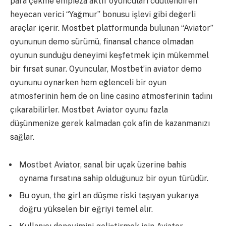
para çekme empieza aktif oyuncuları ödüllendiren
heyecan verici “Yağmur” bonusu işlevi gibi değerli
araçlar içerir. Mostbet platformunda bulunan “Aviator”
oyununun demo sürümü, finansal chance olmadan
oyunun sunduğu deneyimi keşfetmek için mükemmel
bir fırsat sunar. Oyuncular, Mostbet’in aviator demo
oyununu oynarken hem eğlenceli bir oyun
atmosferinin hem de on line casino atmosferinin tadını
çıkarabilirler. Mostbet Aviator oyunu fazla
düşünmenize gerek kalmadan çok afin de kazanmanızı
sağlar.
Mostbet Aviator, sanal bir uçak üzerine bahis
oynama fırsatına sahip olduğunuz bir oyun türüdür.
Bu oyun, the girl an düşme riski taşıyan yukarıya
doğru yükselen bir eğriyi temel alır.