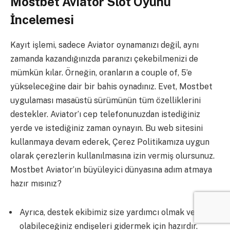
Mostbet Aviator Slot Oyunu
İncelemesi
Kayıt işlemi, sadece Aviator oynamanızı değil, aynı
zamanda kazandığınızda paranızı çekebilmenizi de
mümkün kılar. Örneğin, oranların a couple of, 5’e
yükseleceğine dair bir bahis oynadınız. Evet, Mostbet
uygulaması masaüstü sürümünün tüm özelliklerini
destekler. Aviator’ı cep telefonunuzdan istediğiniz
yerde ve istediğiniz zaman oynayın. Bu web sitesini
kullanmaya devam ederek, Çerez Politikamıza uygun
olarak çerezlerin kullanılmasına izin vermiş olursunuz.
Mostbet Aviator’ın büyüleyici dünyasına adım atmaya
hazır mısınız?
Ayrıca, destek ekibimiz size yardımcı olmak ve sahip
olabileceğiniz endişeleri gidermek için hazırdır.