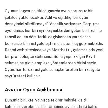
Oyunun logosuna tıkladığınızda oyun sorunsuz bir
şekilde yüklenecektir. Adil ve eşitlikçi bir oyun
deneyimini sürdürmeye” “öncelik veriyoruz. Çarpışma
oyunumuz, her biri ayrı kaynaklardan gelen bir hash ile
temsil edilen dört farklı değişkenden yararlanan
benzersiz bir rastgeleleştirme sistemi uygulamaktadır.
Resmi web sitesinde veya Mostbet uygulamasında yeni
bir profil oluşturabilirsiniz. Bunu yapmak için Kayıt
sekmesine gidin empieza yöntemlerden birini seçin.
Oyun, her turda rastgele sonuçlar üreten bir rastgele
sayı üreteci kullanır.
Aviator Oyun Açiklamasi
Bununla birlikte, yalnızca tek bir bahisle kısıtlı
kalmanız gerekmez; bir tur içinde aynı anda iki bahis