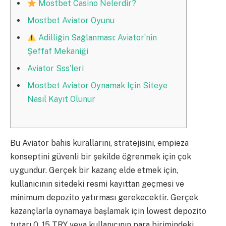
Mostbet Casino Nelerdir?
Mostbet Aviator Oyunu
Adilliğin Sağlanması: Aviator’nin
Şeffaf Mekaniği
Aviator Sss’leri
Mostbet Aviator Oynamak Için Siteye
Nasıl Kayıt Olunur
Bu Aviator bahis kurallarını, stratejisini, empieza
konseptini güvenli bir şekilde öğrenmek için çok
uygundur. Gerçek bir kazanç elde etmek için,
kullanıcının sitedeki resmi kayıttan geçmesi ve
minimum depozito yatırması gerekecektir. Gerçek
kazançlarla oynamaya başlamak için lowest depozito
tutarı 0, 15 TRY veya kullanıcının para birimindeki