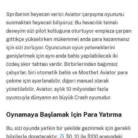
Spribe’nin heyecan verici Aviator çarpışma oyununu
sunmaktan heyecan biliyoruz. Bu havacılık temalı
deneyim sizi pilot koltuğuna oturtuyor empieza çarpan
gittikçe yükselirken mükemmel anda para kazanmanız
için sizi zorluyor. Oyuncunun oyun yeteneklerini
genişletmek için aynı anda bahis yapılabilecek iki
özdeş skor tahtası vardır. Birbirlerinden bağımsız
çalışırlar, biri otomatik bahis ve Mostbet Aviator para
çekme için ayarlanabilir, diğeri manuel olarak
yönetilebilir. Aviator, aylık 10 milyondan fazla
oyuncuyla dünyanın en büyük Crash oyunudur.
Oynamaya Başlamak Için Para Yatırma
Bu, sizi oyunda yetkin bir şekilde gezinmek için gerekli
bilgilerle donatacaktır.
$0, 10 ile $100 arasındaki