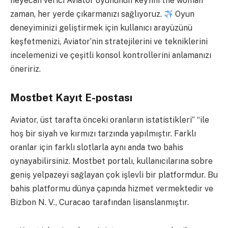
heyecan verici Aviator oyununun keyfini the woman
zaman, her yerde çıkarmanızı sağlıyoruz.
Oyun
deneyiminizi geliştirmek için kullanıcı arayüzünü
keşfetmenizi, Aviator’nin stratejilerini ve tekniklerini
incelemenizi ve çeşitli konsol kontrollerini anlamanızı
öneririz.
Mostbet Kayıt E-postası
Aviator, üst tarafta önceki oranların istatistikleri” “ile
hoş bir siyah ve kırmızı tarzında yapılmıştır. Farklı
oranlar için farklı slotlarla aynı anda two bahis
oynayabilirsiniz. Mostbet portalı, kullanıcılarına sobre
geniş yelpazeyi sağlayan çok işlevli bir platformdur. Bu
bahis platformu dünya çapında hizmet vermektedir ve
Bizbon N. V., Curacao tarafından lisanslanmıştır.