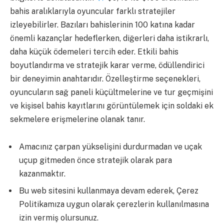
bahis aralıklarıyla oyuncular farklı stratejiler
izleyebilirler. Bazıları bahislerinin 100 katına kadar
önemli kazançlar hedeflerken, diğerleri daha istikrarlı,
daha küçük ödemeleri tercih eder. Etkili bahis
boyutlandırma ve stratejik karar verme, ödüllendirici
bir deneyimin anahtarıdır. Özelleştirme seçenekleri,
oyuncuların sağ paneli küçültmelerine ve tur geçmişini
ve kişisel bahis kayıtlarını görüntülemek için soldaki ek
sekmelere erişmelerine olanak tanır.
Amacınız çarpan yükselişini durdurmadan ve uçak
uçup gitmeden önce stratejik olarak para
kazanmaktır.
Bu web sitesini kullanmaya devam ederek, Çerez
Politikamıza uygun olarak çerezlerin kullanılmasına
izin vermiş olursunuz.