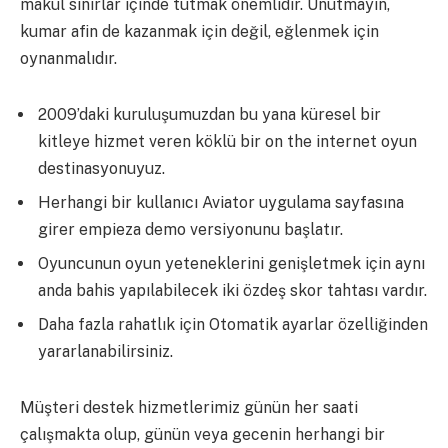
makul sınırlar içinde tutmak önemlidir. Unutmayın,
kumar afin de kazanmak için değil, eğlenmek için
oynanmalıdır.
2009’daki kuruluşumuzdan bu yana küresel bir
kitleye hizmet veren köklü bir on the internet oyun
destinasyonuyuz.
Herhangi bir kullanıcı Aviator uygulama sayfasına
girer empieza demo versiyonunu başlatır.
Oyuncunun oyun yeteneklerini genişletmek için aynı
anda bahis yapılabilecek iki özdeş skor tahtası vardır.
Daha fazla rahatlık için Otomatik ayarlar özelliğinden
yararlanabilirsiniz.
Müşteri destek hizmetlerimiz günün her saati
çalışmakta olup, günün veya gecenin herhangi bir