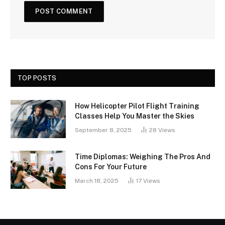
TOP POSTS
How Helicopter Pilot Flight Training
Classes Help You Master the Skies
September 8, 2025
28
Views
Time Diplomas: Weighing The Pros And
Cons For Your Future
March 18, 2025
17
Views