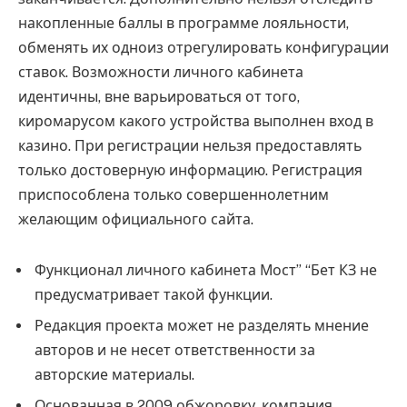
накопленные баллы в программе лояльности,
обменять их одноиз отрегулировать конфигурации
ставок. Возможности личного кабинета
идентичны, вне варьироваться от того,
киромарусом какого устройства выполнен вход в
казино. При регистрации нельзя предоставлять
только достоверную информацию. Регистрация
приспособлена только совершеннолетним
желающим официального сайта.
Функционал личного кабинета Мост” “Бет КЗ не
предусматривает такой функции.
Редакция проекта может не разделять мнение
авторов и не несет ответственности за
авторские материалы.
Основанная в 2009 обжоровку, компания