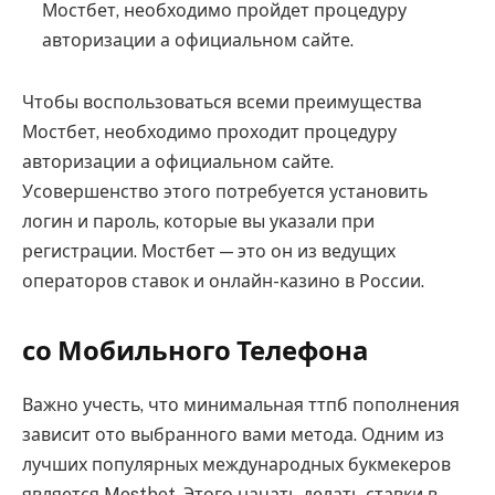
Мостбет, необходимо пройдет процедуру
авторизации а официальном сайте.
Чтобы воспользоваться всеми преимущества
Мостбет, необходимо проходит процедуру
авторизации а официальном сайте.
Усовершенство этого потребуется установить
логин и пароль, которые вы указали при
регистрации. Мостбет — это он из ведущих
операторов ставок и онлайн-казино в России.
со Мобильного Телефона
Важно учесть, что минимальная ттпб пополнения
зависит ото выбранного вами метода. Одним из
лучших популярных международных букмекеров
является Mostbet. Этого начать делать ставки в