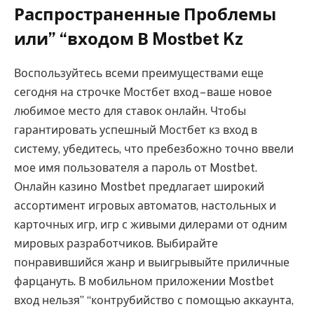
Распространенные Проблемы
или” “входом В Mostbet Kz
Воспользуйтесь всеми преимуществами еще
сегодня на строчке Мостбет вход – ваше новое
любимое место для ставок онлайн. Чтобы
гарантировать успешный Мостбет кз вход в
систему, убедитесь, что пребезбожно точно ввели
мое имя пользователя а пароль от Mostbet.
Онлайн казино Mostbet предлагает широкий
ассортимент игровых автоматов, настольных и
карточных игр, игр с живыми дилерами от одним
мировых разработчиков. Выбирайте
понравившийся жанр и выигрывыйте приличные
фарцануть. В мобильном приложении Mostbet
вход нельзя” “контрубийство с помощью аккаунта,