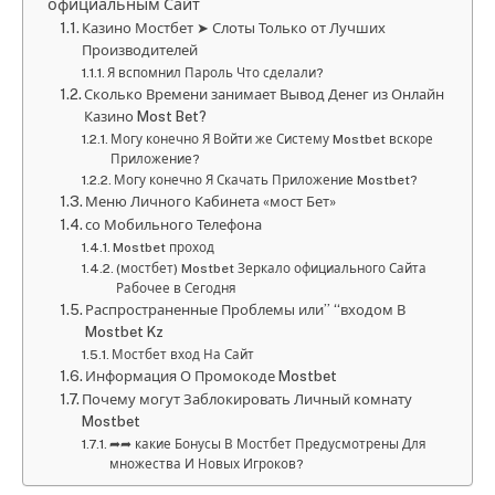
официальным Сайт
Казино Мостбет ➤ Слоты Только от Лучших
Производителей
Я вспомнил Пароль Что сделали?
Сколько Времени занимает Вывод Денег из Онлайн
Казино Most Bet?
Могу конечно Я Войти же Систему Mostbet вскоре
Приложение?
Могу конечно Я Скачать Приложение Mostbet?
Меню Личного Кабинета «мост Бет»
со Мобильного Телефона
Mostbet проход
(мостбет) Mostbet Зеркало официального Сайта
Рабочее в Сегодня
Распространенные Проблемы или” “входом В
Mostbet Kz
Мостбет вход На Сайт
Информация О Промокоде Mostbet
Почему могут Заблокировать Личный комнату
Mostbet
➦➦ какие Бонусы В Мостбет Предусмотрены Для
множества И Новых Игроков?