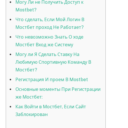
Могу Ли не Получить Доступ к
Mostbet?
Что сделать, Если Мой Логин В
Мостбет проход Не Работает?
Что невозможно Знать О ходе
Мостбет Вход же Систему
Могу ли Я Сделать Ставку На
Любимую Спортивную Команду В
Мостбет?
Регистрация И проем В Mostbet
Основные моменты При Регистрации
же Мостбет:
Как Войти в Мостбет, Если Сайт
Заблокирован