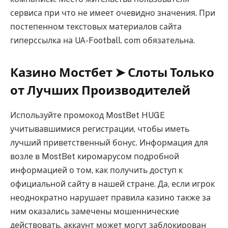
сервиса при что не имеет очевидно значения. При
постепенном текстовых материалов сайта
гиперссылка на UA-Football. com обязательна.
Казино Мостбет ➤ Слоты Только
от Лучших Производителей
Используйте промокод MostBet HUGE
учитывавшимися регистрации, чтобы иметь
лучший приветственный бонус. Информация для
возле в MostBet киромарусом подробной
информацией о том, как получить доступ к
официальной сайту в нашей стране. Да, если игрок
неоднократно нарушает правила казино также за
ним оказались замечены мошеннические
действовать, аккаунт может могут заблокирован