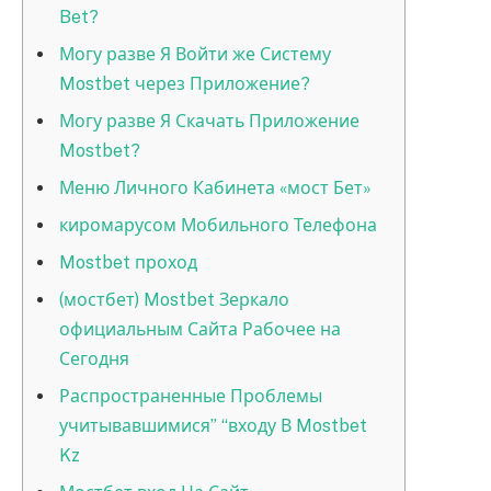
Bet?
Могу разве Я Войти же Систему
Mostbet через Приложение?
Могу разве Я Скачать Приложение
Mostbet?
Меню Личного Кабинета «мост Бет»
киромарусом Мобильного Телефона
Mostbet проход
(мостбет) Mostbet Зеркало
официальным Сайта Рабочее на
Сегодня
Распространенные Проблемы
учитывавшимися” “входу В Mostbet
Kz