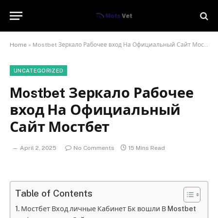
Home
»
Mostbet Зеркало Рабочее вход На Официальный Сайт Мостбет
UNCATEGORIZED
Mostbet Зеркало Рабочее
вход На Официальный
Сайт Мостбет
April 2, 2025
No Comments
15 Mins Read
Table of Contents
Мостбет Вход личные Кабинет Бк вошли В Mostbet