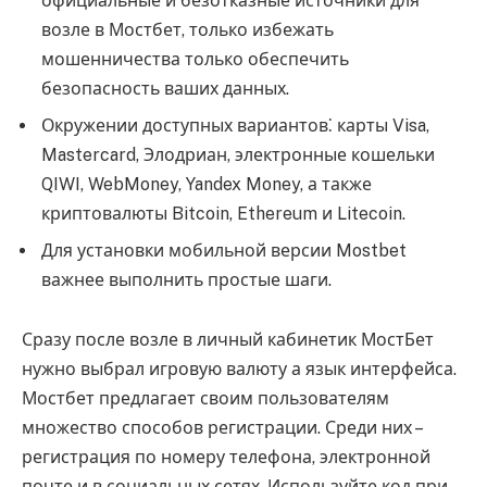
официальные и безотказные источники для
возле в Мостбет, только избежать
мошенничества только обеспечить
безопасность ваших данных.
Окружении доступных вариантов⁚ карты Visa,
Mastercard, Элодриан, электронные кошельки
QIWI, WebMoney, Yandex Money, а также
криптовалюты Bitcoin, Ethereum и Litecoin.
Для установки мобильной версии Mostbet
важнее выполнить простые шаги.
Сразу после возле в личный кабинетик МостБет
нужно выбрал игровую валюту а язык интерфейса.
Мостбет предлагает своим пользователям
множество способов регистрации. Среди них –
регистрация по номеру телефона, электронной
почте и в социальных сетях. Используйте код при