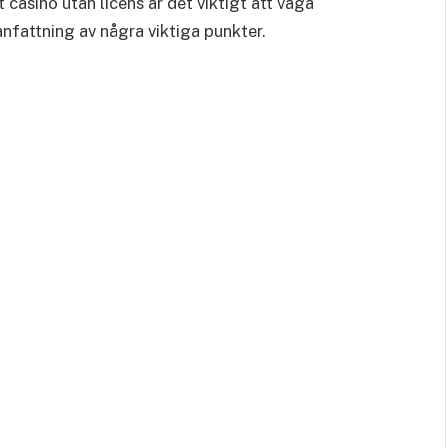
casino utan licens är det viktigt att väga
fattning av några viktiga punkter.