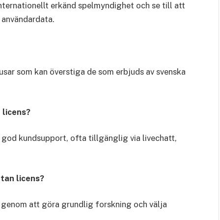
nternationellt erkänd spelmyndighet och se till att
a användardata.
nusar som kan överstiga de som erbjuds av svenska
 licens?
 god kundsupport, ofta tillgänglig via livechatt,
utan licens?
n genom att göra grundlig forskning och välja