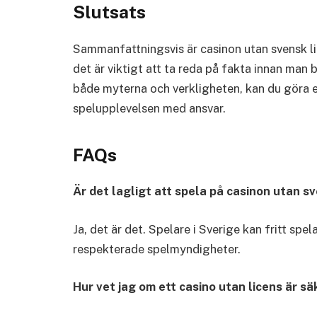
Slutsats
Sammanfattningsvis är casinon utan svensk lic
det är viktigt att ta reda på fakta innan man
både myterna och verkligheten, kan du göra e
spelupplevelsen med ansvar.
FAQs
Är det lagligt att spela på casinon utan s
Ja, det är det. Spelare i Sverige kan fritt spe
respekterade spelmyndigheter.
Hur vet jag om ett casino utan licens är sä