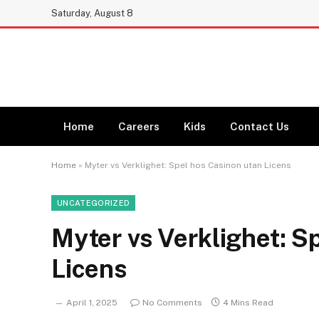
Saturday, August 8
Home
Careers
Kids
Contact Us
Home
»
Myter vs Verklighet: Spel hos Casinon utan Licens
UNCATEGORIZED
Myter vs Verklighet: S
Licens
April 1, 2025
No Comments
4 Mins Read