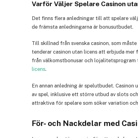
Varför Väljer Spelare Casinon uta
Det finns flera anledningar till att spelare vä
de främsta anledningarna är bonusutbudet.
Till skillnad från svenska casinon, som måste 
tenderar casinon utan licens att erbjuda mer 
från välkomstbonusar och lojalitetsprogram t
licens
.
En annan anledning är spelutbudet. Casinon ut
av spel, inklusive ett större utbud av slots o
attraktiva för spelare som söker variation och
För- och Nackdelar med Casi