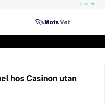
TRENDING
pel hos Casinon utan