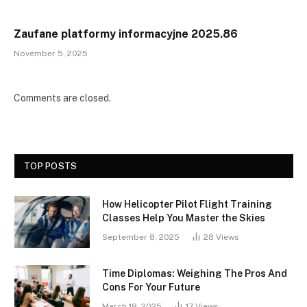
Zaufane platformy informacyjne 2025.86
November 5, 2025
Comments are closed.
TOP POSTS
How Helicopter Pilot Flight Training
Classes Help You Master the Skies
September 8, 2025
28
Views
Time Diplomas: Weighing The Pros And
Cons For Your Future
March 18, 2025
17
Views