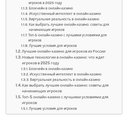
игроков в 2025 году
Блокчейн в онлайн-казино
Искусственный интеллект в онлайн-казино
Виртуальная реальность в онлайн-казино
Как выбрать лучшее онлайн-казино: советы для
начинающих игроков
Топ-5 онлайн-казино с лучшими условиями для
игроков
Лучшие условия для игроков
Лучшие онлайн-казино для игроков из России
Новые технологии в онлайн-казино: что ждет
игроков в 2025 году
Блокчейн в онлайн-казино
Искусственный интеллект в онлайн-казино
Виртуальная реальность в онлайн-казино
Как выбрать лучшее онлайн-казино: советы для
начинающих игроков
Топ-5 онлайн-казино с лучшими условиями для
игроков
Лучшие условия для игроков