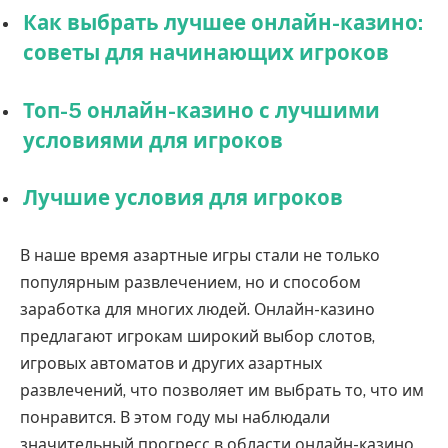
Как выбрать лучшее онлайн-казино:
советы для начинающих игроков
Топ-5 онлайн-казино с лучшими
условиями для игроков
Лучшие условия для игроков
В наше время азартные игры стали не только
популярным развлечением, но и способом
заработка для многих людей. Онлайн-казино
предлагают игрокам широкий выбор слотов,
игровых автоматов и других азартных
развлечений, что позволяет им выбрать то, что им
понравится. В этом году мы наблюдали
значительный прогресс в области онлайн-казино,