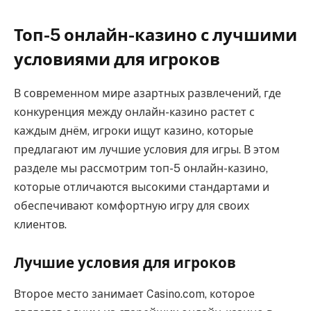
Топ-5 онлайн-казино с лучшими
условиями для игроков
В современном мире азартных развлечений, где
конкуренция между онлайн-казино растет с
каждым днём, игроки ищут казино, которые
предлагают им лучшие условия для игры. В этом
разделе мы рассмотрим топ-5 онлайн-казино,
которые отличаются высокими стандартами и
обеспечивают комфортную игру для своих
клиентов.
Лучшие условия для игроков
Второе место занимает Casino.com, которое