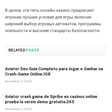
В целом, эти пять онлайн-казино предлагают
игрокам лучшие условия для игры, включая
широкий выбор игровых автоматов, программы
лояльности и высокие стандарты безопасности.
RELATED
POSTS
Aviator Seu Guia Completo para Jogar e Ganhar na
Crash-Game Online.108
November 6, 2025
Aviator crash game de Spribe en casinos online
prueba la versin demo gratuita.245
November 6, 2025