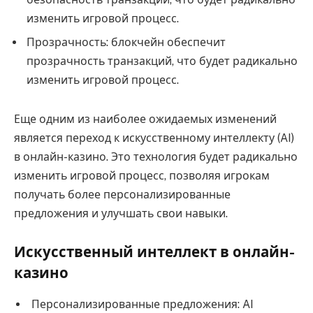
изменить игровой процесс.
Прозрачность: блокчейн обеспечит
прозрачность транзакций, что будет радикально
изменить игровой процесс.
Еще одним из наиболее ожидаемых изменений
является переход к искусственному интеллекту (AI)
в онлайн-казино. Это технология будет радикально
изменить игровой процесс, позволяя игрокам
получать более персонализированные
предложения и улучшать свои навыки.
Искусственный интеллект в онлайн-
казино
Персонализированные предложения: AI