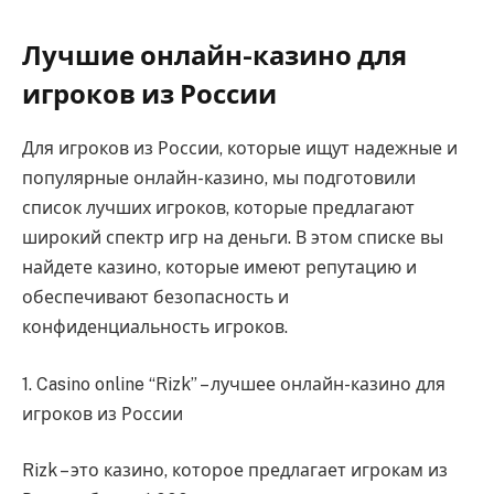
Лучшие онлайн-казино для
игроков из России
Для игроков из России, которые ищут надежные и
популярные онлайн-казино, мы подготовили
список лучших игроков, которые предлагают
широкий спектр игр на деньги. В этом списке вы
найдете казино, которые имеют репутацию и
обеспечивают безопасность и
конфиденциальность игроков.
1. Casino online “Rizk” – лучшее онлайн-казино для
игроков из России
Rizk – это казино, которое предлагает игрокам из