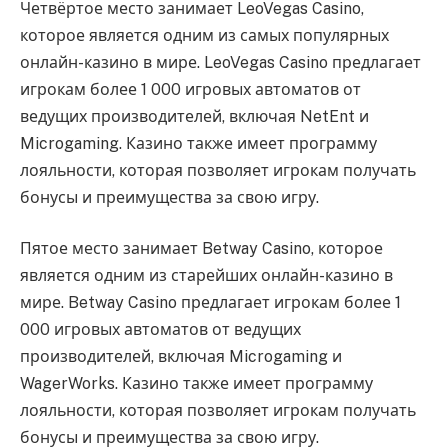
Четвёртое место занимает LeoVegas Casino,
которое является одним из самых популярных
онлайн-казино в мире. LeoVegas Casino предлагает
игрокам более 1 000 игровых автоматов от
ведущих производителей, включая NetEnt и
Microgaming. Казино также имеет программу
лояльности, которая позволяет игрокам получать
бонусы и преимущества за свою игру.
Пятое место занимает Betway Casino, которое
является одним из старейших онлайн-казино в
мире. Betway Casino предлагает игрокам более 1
000 игровых автоматов от ведущих
производителей, включая Microgaming и
WagerWorks. Казино также имеет программу
лояльности, которая позволяет игрокам получать
бонусы и преимущества за свою игру.