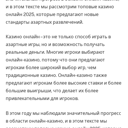
и в этом тексте мы рассмотрим топовые казино
онлайн 2025, которые предлагают новые
стандарты азартных развлечений.
Казино онлайн – это не только способ играть в
азартные игры, но и возможность получать
реальные деньги. Многие игроки выбирают
онлайн-казино, потому что они предлагают
игрокам более широкий выбор игр, чем
традиционные казино. Онлайн-казино также
предлагают игрокам более высокие ставки и более
большие выигрыши, что делает их более
привлекательными для игроков.
В этом году мы наблюдали значительный прогресс
в области онлайн-казино, и в этом тексте мы