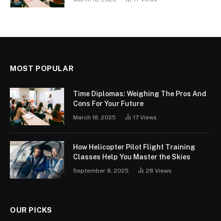
MOST POPULAR
Time Diplomas: Weighing The Pros And
Cons For Your Future
March 18, 2025
17
Views
How Helicopter Pilot Flight Training
Classes Help You Master the Skies
September 8, 2025
28
Views
OUR PICKS