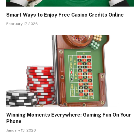
Smart Ways to Enjoy Free Casino Credits Online
February 17, 2026
Winning Moments Everywhere: Gaming Fun On Your
Phone
January 13, 2026