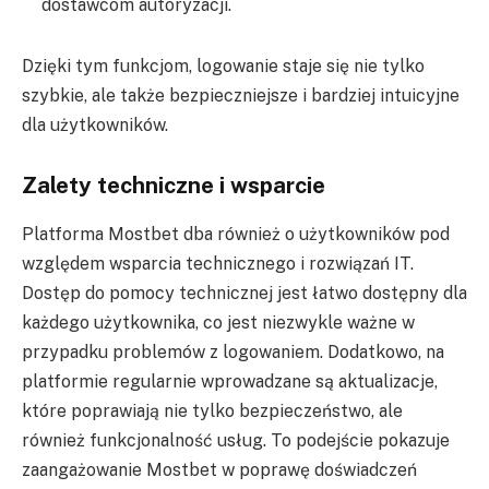
dostawcom autoryzacji.
Dzięki tym funkcjom, logowanie staje się nie tylko
szybkie, ale także bezpieczniejsze i bardziej intuicyjne
dla użytkowników.
Zalety techniczne i wsparcie
Platforma Mostbet dba również o użytkowników pod
względem wsparcia technicznego i rozwiązań IT.
Dostęp do pomocy technicznej jest łatwo dostępny dla
każdego użytkownika, co jest niezwykle ważne w
przypadku problemów z logowaniem. Dodatkowo, na
platformie regularnie wprowadzane są aktualizacje,
które poprawiają nie tylko bezpieczeństwo, ale
również funkcjonalność usług. To podejście pokazuje
zaangażowanie Mostbet w poprawę doświadczeń