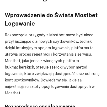
Wprowadzenie do Świata Mostbet
Logowanie
Rozpoczęcie przygody z Mostbet może być nieco
przytłaczające dla nowych użytkowników. Jednak
dzięki intuicyjnym opcjom logowania, platforma ta
ułatwia proces rejestracji i korzystania z serwisu.
Mostbet, jako jedna z wiodących platform
bukmacherskich, oferuje szeroki wybór metod
logowania, które zwiększają dostępność oraz ochronę
kont użytkowników. Dowiedzmy się, jakie są
najważniejsze zalety opcji logowania dostępnych w
Mostbet.
Różnorodność opcji logowania