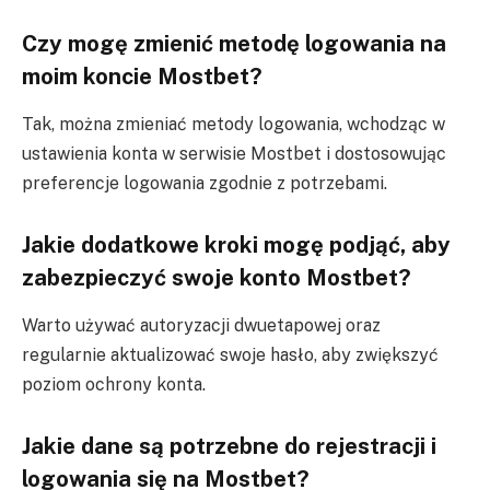
Czy mogę zmienić metodę logowania na
moim koncie Mostbet?
Tak, można zmieniać metody logowania, wchodząc w
ustawienia konta w serwisie Mostbet i dostosowując
preferencje logowania zgodnie z potrzebami.
Jakie dodatkowe kroki mogę podjąć, aby
zabezpieczyć swoje konto Mostbet?
Warto używać autoryzacji dwuetapowej oraz
regularnie aktualizować swoje hasło, aby zwiększyć
poziom ochrony konta.
Jakie dane są potrzebne do rejestracji i
logowania się na Mostbet?