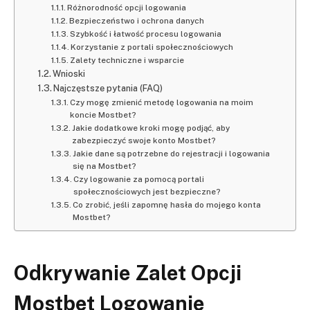
Różnorodność opcji logowania
Bezpieczeństwo i ochrona danych
Szybkość i łatwość procesu logowania
Korzystanie z portali społecznościowych
Zalety techniczne i wsparcie
Wnioski
Najczęstsze pytania (FAQ)
Czy mogę zmienić metodę logowania na moim
koncie Mostbet?
Jakie dodatkowe kroki mogę podjąć, aby
zabezpieczyć swoje konto Mostbet?
Jakie dane są potrzebne do rejestracji i logowania
się na Mostbet?
Czy logowanie za pomocą portali
społecznościowych jest bezpieczne?
Co zrobić, jeśli zapomnę hasła do mojego konta
Mostbet?
Odkrywanie Zalet Opcji
Mostbet Logowanie