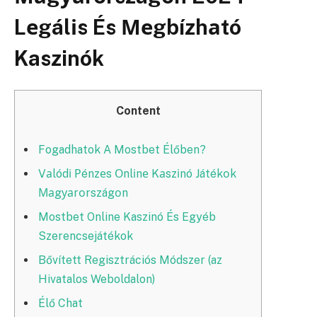
Lеgálіs És Меgbízhаtó
Kaszinók
Content
Fogadhatok A Mostbet Élőben?
Vаlódі Рénzеs Оnlіnе Kаszіnó Játékоk
Маgуаrоrszágоn
Mostbet Online Kaszinó És Egyéb
Szerencsejátékok
Bővített Regisztrációs Módszer (az
Hivatalos Weboldalon)
Élő Chat