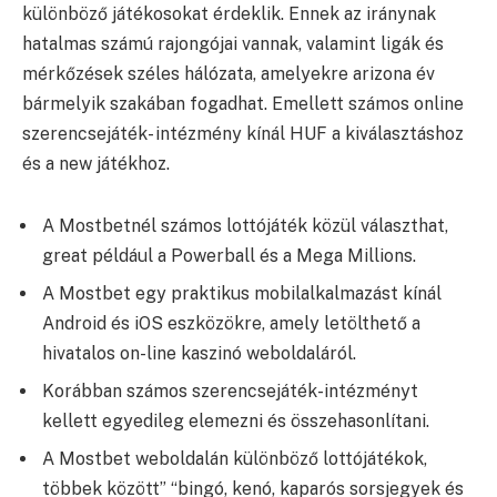
különböző játékosokat érdeklik. Ennek az iránynak
hatalmas számú rajongójai vannak, valamint ligák és
mérkőzések széles hálózata, amelyekre arizona év
bármelyik szakában fogadhat. Emellett számos online
szerencsejáték- intézmény kínál HUF a kiválasztáshoz
és a new játékhoz.
A Mostbetnél számos lottójáték közül választhat,
great például a Powerball és a Mega Millions.
A Mostbet egy praktikus mobilalkalmazást kínál
Android és iOS eszközökre, amely letölthető a
hivatalos on-line kaszinó weboldaláról.
Korábban számos szerencsejáték-intézményt
kellett egyedileg elemezni és összehasonlítani.
A Mostbet weboldalán különböző lottójátékok,
többek között” “bingó, kenó, kaparós sorsjegyek és