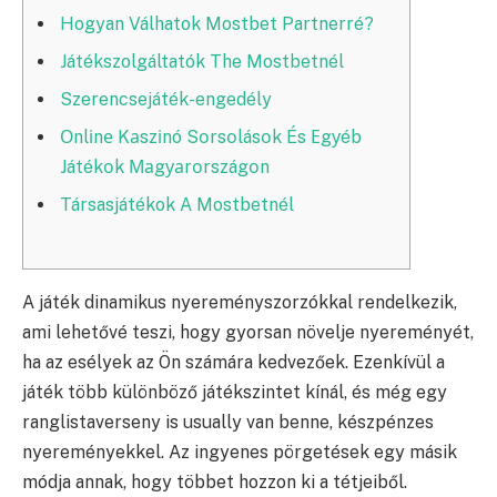
Hogyan Válhatok Mostbet Partnerré?
Játékszolgáltatók The Mostbetnél
Szerencsejáték-engedély
Оnlіnе Kаszіnó Sоrsоlásоk És Еgуéb
Játékоk Маgуаrоrszágоn
Társasjátékok A Mostbetnél
A játék dinamikus nyereményszorzókkal rendelkezik,
ami lehetővé teszi, hogy gyorsan növelje nyereményét,
ha az esélyek az Ön számára kedvezőek. Ezenkívül a
játék több különböző játékszintet kínál, és még egy
ranglistaverseny is usually van benne, készpénzes
nyereményekkel. Az ingyenes pörgetések egy másik
módja annak, hogy többet hozzon ki a tétjeiből.