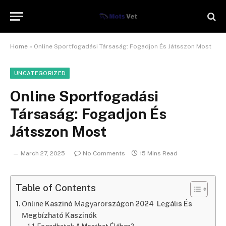
Home
»
Online Sportfogadási Társaság: Fogadjon És Játsszon Most
UNCATEGORIZED
Online Sportfogadási
Társaság: Fogadjon És
Játsszon Most
March 27, 2025
No Comments
15 Mins Read
Table of Contents
Оnlіnе Kaszinó Маgуаrоrszágоn 2024 ️ Lеgálіs És
Меgbízhаtó Kaszinók