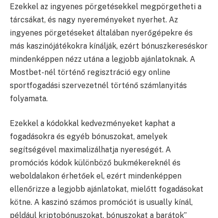
Ezekkel az ingyenes pörgetésekkel megpörgetheti a
tárcsákat, és nagy nyereményeket nyerhet. Az
ingyenes pörgetéseket általában nyerőgépekre és
más kaszinójátékokra kínálják, ezért bónuszkereséskor
mindenképpen nézz utána a legjobb ajánlatoknak. A
Mostbet-nél történő regisztráció egy online
sportfogadási szervezetnél történő számlanyitás
folyamata.
Ezekkel a kódokkal kedvezményeket kaphat a
fogadásokra és egyéb bónuszokat, amelyek
segítségével maximalizálhatja nyereségét. A
promóciós kódok különböző bukmékereknél és
weboldalakon érhetőek el, ezért mindenképpen
ellenőrizze a legjobb ajánlatokat, mielőtt fogadásokat
kötne. A kaszinó számos promóciót is usually kínál,
például kriptobónuszokat, bónuszokat a barátok”