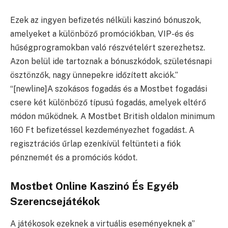
Ezek az ingyen befizetés nélküli kaszinó bónuszok,
amelyeket a különböző promóciókban, VIP-és és
hűségprogramokban való részvételért szerezhetsz.
Azon belül ide tartoznak a bónuszkódok, születésnapi
ösztönzők, nagy ünnepekre időzített akciók.”
“[newline]A szokásos fogadás és a Mostbet fogadási
csere két különböző típusú fogadás, amelyek eltérő
módon működnek. A Mostbet British oldalon minimum
160 Ft befizetéssel kezdeményezhet fogadást. A
regisztrációs űrlap ezenkívül feltünteti a fiók
pénznemét és a promóciós kódot.
Mostbet Online Kaszinó És Egyéb
Szerencsejátékok
A játékosok ezeknek a virtuális eseményeknek a”