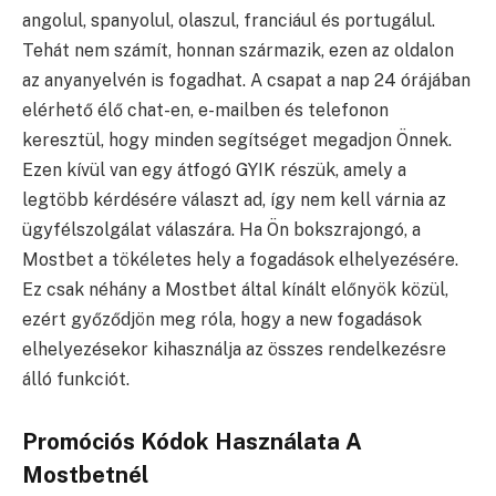
angolul, spanyolul, olaszul, franciául és portugálul.
Tehát nem számít, honnan származik, ezen az oldalon
az anyanyelvén is fogadhat. A csapat a nap 24 órájában
elérhető élő chat-en, e-mailben és telefonon
keresztül, hogy minden segítséget megadjon Önnek.
Ezen kívül van egy átfogó GYIK részük, amely a
legtöbb kérdésére választ ad, így nem kell várnia az
ügyfélszolgálat válaszára. Ha Ön bokszrajongó, a
Mostbet a tökéletes hely a fogadások elhelyezésére.
Ez csak néhány a Mostbet által kínált előnyök közül,
ezért győződjön meg róla, hogy a new fogadások
elhelyezésekor kihasználja az összes rendelkezésre
álló funkciót.
Promóciós Kódok Használata A
Mostbetnél