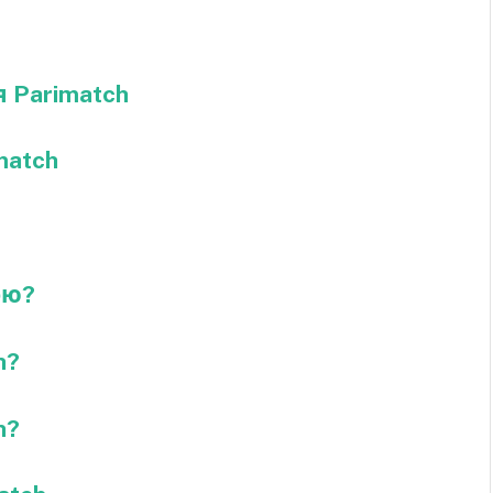
 Parimatch
match
ою?
h?
h?