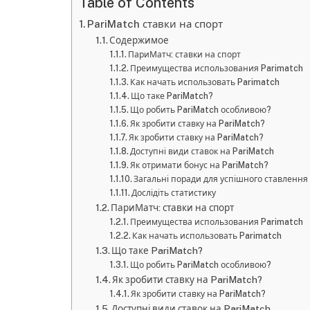
Table of Contents
PariMatch ставки на спорт
Содержимое
ПариМатч: ставки на спорт
Преимущества использования Parimatch
Как начать использовать Parimatch
Що таке PariMatch?
Що робить PariMatch особливою?
Як зробити ставку на PariMatch?
Як зробити ставку на PariMatch?
Доступні види ставок на PariMatch
Як отримати бонус на PariMatch?
Загальні поради для успішного ставлення
Дослідіть статистику
ПариМатч: ставки на спорт
Преимущества использования Parimatch
Как начать использовать Parimatch
Що таке PariMatch?
Що робить PariMatch особливою?
Як зробити ставку на PariMatch?
Як зробити ставку на PariMatch?
Доступні види ставок на PariMatch