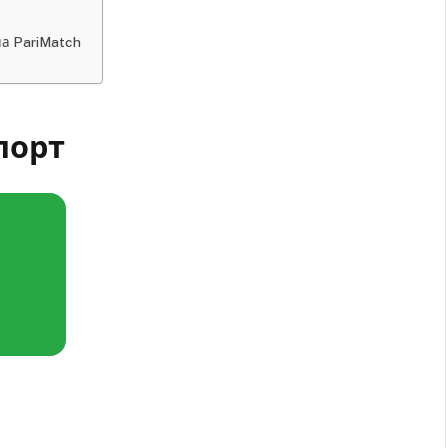
на PariMatch
порт