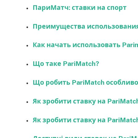
ПариМатч: ставки на спорт
Преимущества использования
Как начать использовать Pari
Що таке PariMatch?
Що робить PariMatch особлив
Як зробити ставку на PariMatc
Як зробити ставку на PariMatc