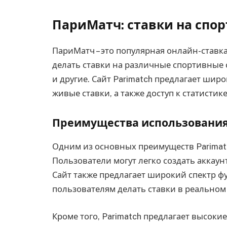
ПариМатч: ставки на спор
ПариМатч – это популярная онлайн-ставка
делать ставки на различные спортивные с
и другие. Сайт Parimatch предлагает шир
живые ставки, а также доступ к статистик
Преимущества использования 
Одним из основных преимуществ Parimatch
Пользователи могут легко создать аккаунт
Сайт также предлагает широкий спектр ф
пользователям делать ставки в реальном
Кроме того, Parimatch предлагает высоки