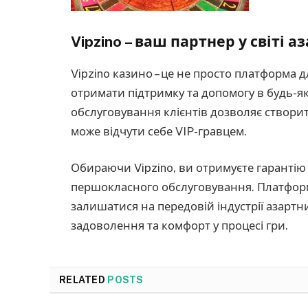
Vipzino – ваш партнер у світі а
Vipzino казино – це не просто платформа дл
отримати підтримку та допомогу в будь-які
обслуговування клієнтів дозволяє створи
може відчути себе VIP-гравцем.
Обираючи Vipzino, ви отримуєте гарантію н
першокласного обслуговування. Платформ
залишатися на передовій індустрії азарт
задоволення та комфорт у процесі гри.
RELATED
POSTS