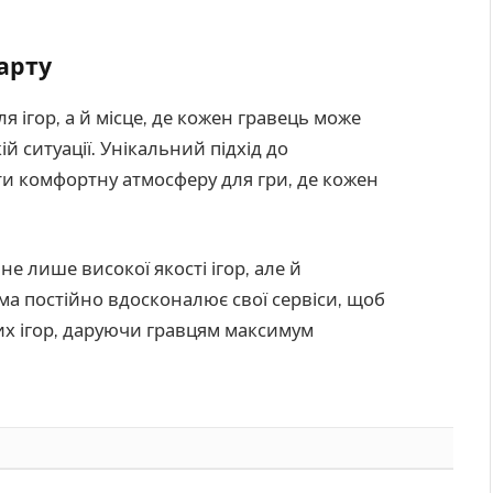
зарту
я ігор, а й місце, де кожен гравець може
й ситуації. Унікальний підхід до
ти комфортну атмосферу для гри, де кожен
е лише високої якості ігор, але й
а постійно вдосконалює свої сервіси, щоб
них ігор, даруючи гравцям максимум