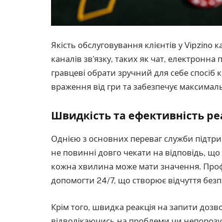
Якість обслуговування клієнтів у Vipzino 
каналів зв’язку, таких як чат, електронн
гравцеві обрати зручний для себе спосіб 
враження від гри та забезпечує максима
Швидкість та ефективність ре
Однією з основних переваг служби підтрим
не повинні довго чекати на відповідь, що 
кожна хвилина може мати значення. Проф
допомогти 24/7, що створює відчуття безп
Крім того, швидка реакція на запити дозво
відволікаючись на проблеми чи непорозу