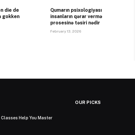
n die de
Qumarın psixologiyası
n gokken
insanların qərar vermə
prosesinə təsiri nədir
6
February 13, 2026
OUR PICKS
g Classes Help You Master