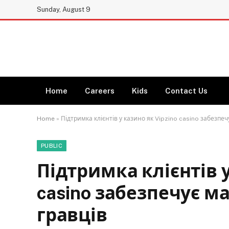
Sunday, August 9
Home
Careers
Kids
Contact Us
Home
»
Підтримка клієнтів у казино як Vipzino casino забезп
PUBLIC
Підтримка клієнтів у
casino забезпечує 
гравців