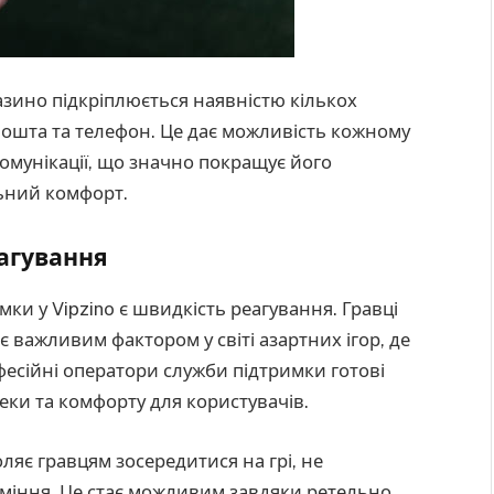
казино підкріплюється наявністю кількох
а пошта та телефон. Це дає можливість кожному
комунікації, що значно покращує його
льний комфорт.
агування
ки у Vipzino є швидкість реагування. Гравці
є важливим фактором у світі азартних ігор, де
есійні оператори служби підтримки готові
еки та комфорту для користувачів.
ляє гравцям зосередитися на грі, не
міння. Це стає можливим завдяки ретельно