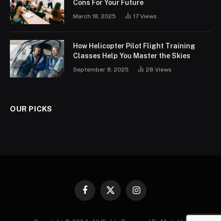
Cons For Your Future
March 18, 2025
17
Views
How Helicopter Pilot Flight Training
Classes Help You Master the Skies
September 8, 2025
28
Views
OUR PICKS
Facebook
X
Instagram
(Twitter)