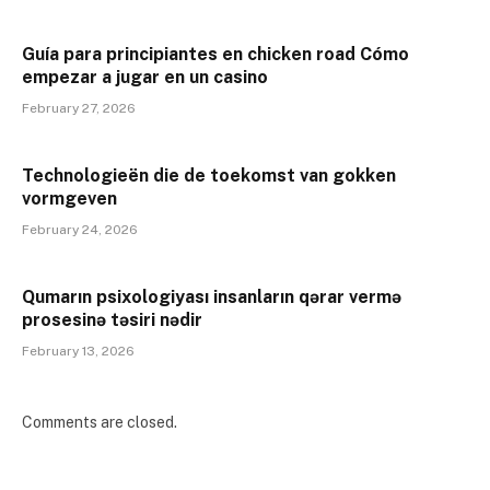
Guía para principiantes en chicken road Cómo
empezar a jugar en un casino
February 27, 2026
Technologieën die de toekomst van gokken
vormgeven
February 24, 2026
Qumarın psixologiyası insanların qərar vermə
prosesinə təsiri nədir
February 13, 2026
Comments are closed.