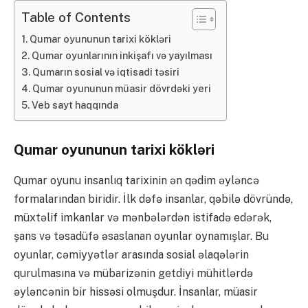
Table of Contents
Qumar oyununun tarixi kökləri
Qumar oyunlarının inkişafı və yayılması
Qumarın sosial və iqtisadi təsiri
Qumar oyununun müasir dövrdəki yeri
Veb sayt haqqında
Qumar oyununun tarixi kökləri
Qumar oyunu insanlıq tarixinin ən qədim əyləncə
formalarından biridir. İlk dəfə insanlar, qəbilə dövründə,
müxtəlif imkanlar və mənbələrdən istifadə edərək,
şans və təsadüfə əsaslanan oyunlar oynamışlar. Bu
oyunlar, cəmiyyətlər arasında sosial əlaqələrin
qurulmasına və mübarizənin getdiyi mühitlərdə
əyləncənin bir hissəsi olmuşdur. İnsanlar, müasir