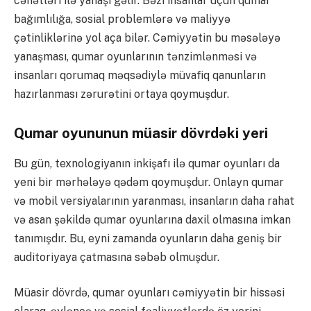
cəhətləri ilə yanaşı gəlir. Bəzi insanlar üçün qumar
bağımlılığa, sosial problemlərə və maliyyə
çətinliklərinə yol aça bilər. Cəmiyyətin bu məsələyə
yanaşması, qumar oyunlarının tənzimlənməsi və
insanları qorumaq məqsədiylə müvafiq qanunların
hazırlanması zərurətini ortaya qoymuşdur.
Qumar oyununun müasir dövrdəki yeri
Bu gün, texnologiyanın inkişafı ilə qumar oyunları da
yeni bir mərhələyə qədəm qoymuşdur. Onlayn qumar
və mobil versiyalarının yaranması, insanların daha rahat
və asan şəkildə qumar oyunlarına daxil olmasına imkan
tanımışdır. Bu, eyni zamanda oyunların daha geniş bir
auditoriyaya çatmasına səbəb olmuşdur.
Müasir dövrdə, qumar oyunları cəmiyyətin bir hissəsi