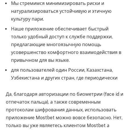
Мы стремимся минимизировать риски и
натурализироваться устойчивую и этичную
культуру пари.
Наше приложение обеспечивает быстрый
только удобный доступ к службе поддержки,
предлагающие многоязычную помощь
усовершенство комфортного взаимодействия в
привычном для вы языке.
для пользователей один России, Казахстана,
Узбекистана и других стран, где периодически
Да, благодаря авторизации по биометрии (face id и
отпечаток пальца), а также современным
протоколам шифрования данных, использовать
приложение Mostbet можно вовсе безопасно. Нет,
только вы уже являетесь клиентом Mostbet а