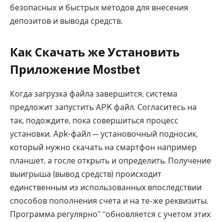
безопасных и быстрых методов для внесения
депозитов и вывода средств.
Как Скачать же Установить
Приложение Mostbet
Когда загрузка файла завершится, система
предложит запустить APK файл. Согласитесь на
так, подождите, пока совершиться процесс
установки. Apk-файл — установочный подносик,
который нужно скачать на смартфон например
планшет, а госле открыть и определить. Получение
выигрыша (вывод средств) происходит
единственным из использованных впоследствии
способов пополнения счета и на те-же реквизиты.
Программа регулярно” “обновляется с учетом этих