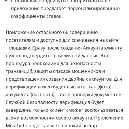
С помощью продвинутых алгоритмов наше
приложение предлагает персонализированные
коэффициенты ставок.
Приложение остального бк совершенно
посетителям и доступно дли скачивания на сайте”
“площадки. Сразу после создания Аккаунта клиенту
нужно подтвердить свои личной данные. Эта
процедура необходима для безопасности
транзакций, защиты спасась мошенников и
предотвращения создания двойных аккаунтов. Для
верификации важен будет выслать скан (фото)
документа (паспорта). После проверки документов
Службой безопасности верификация будет
завершена, только клиент сможет воспользоваться
всеми возможностям своего аккаунта. Приложение
Mostbet предоставляет широкий выбор