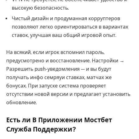
высокую безопасность.
Чистый дизайн и продуманная корруптеров
позволяют легко ориентироваться в вариантах
ставок, улучшая ваш общий игровой опыт.
На всякий, если игрок вспомнил пароль,
предусмотрено и восстановление. Настройки →
Разрешить push-уведомления — и вы будут
получать инфо семряуи ставках, матчах же
бонусах. При запуске система проверяет
отсутствии новой версии и предлагает установить
обновление.
Есть ли В Приложении Мостбет
Служба Поддержки?