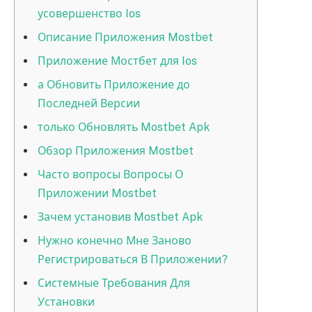
усовершенство Ios
Описание Приложения Mostbet
Приложение Мостбет для Ios
а Обновить Приложение до
Последней Версии
только Обновлять Mostbet Apk
Обзор Приложения Mostbet
Часто вопросы Вопросы О
Приложении Mostbet
Зачем установив Mostbet Apk
Нужно конечно Мне Заново
Регистрироваться В Приложении?
Системные Требования Для
Установки