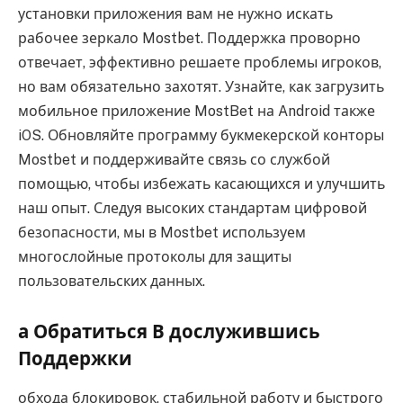
установки приложения вам не нужно искать
рабочее зеркало Mostbet. Поддержка проворно
отвечает, эффективно решаете проблемы игроков,
но вам обязательно захотят. Узнайте, как загрузить
мобильное приложение MostBet на Android также
iOS. Обновляйте программу букмекерской конторы
Mostbet и поддерживайте связь со службой
помощью, чтобы избежать касающихся и улучшить
наш опыт. Следуя высоких стандартам цифровой
безопасности, мы в Mostbet используем
многослойные протоколы для защиты
пользовательских данных.
а Обратиться В дослужившись
Поддержки
обхода блокировок, стабильной работу и быстрого