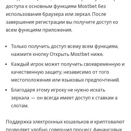
доступа к основным функциям Mostbet без
использования браузера или зеркал. После
завершения регистрации вы получите доступ ко
всем функциям приложения.
Только получить доступ всему всем функциям,
нажмите кнопку Открыть Mostbet ниже.
Каждый игрок может получить своевременную и
качественную защиту, независимо от того
местоположения или языковых предпочтений.
Благодаря этому игроку не нужно искать
зеркала — он всегда имеет доступ к ставкам а
слотам.
Поддержка электронных кошельков и криптовалют
позволяет удобно совершил процесс финансовых