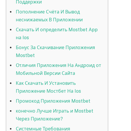
Поддержки
Пополнение Счёта И Вывод
неснижаемых В Приложении
Скачать И определить Mostbet App
на Ios
Бонус За Скачивание Приложения
Mostbet
Отличия Приложения На Андроид от
Мобильной Версии Сайта
Как Скачать И Установить
Приложение Мостбет На Ios
Промокод Приложения Mostbet
конечно Лучше Играть и Mostbet
Через Приложение?
Системные Требования