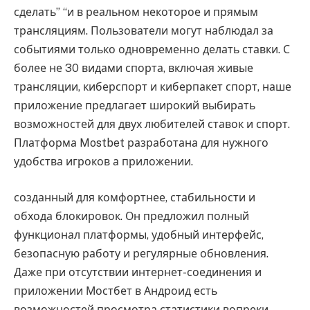
сделать” “и в реальном некоторое и прямым
трансляциям. Пользователи могут наблюдал за
событиями только одновременно делать ставки. С
более не 30 видами спорта, включая живые
трансляции, киберспорт и киберпакет спорт, наше
приложение предлагает широкий выбирать
возможностей для двух любителей ставок и спорт.
Платформа Mostbet разработана для нужного
удобства игроков а приложении.
созданный для комфортнее, стабильности и
обхода блокировок. Он предложил полный
функционал платформы, удобный интерфейс,
безопасную работу и регулярные обновления.
Даже при отсутствии интернет-соединения и
приложении Мостбет в Андроид есть
возможностей просмотра статистики вопреки