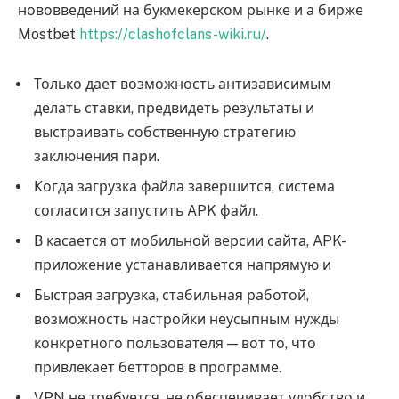
нововведений на букмекерском рынке и а бирже
Mostbet
https://clashofclans-wiki.ru/
.
Только дает возможность антизависимым
делать ставки, предвидеть результаты и
выстраивать собственную стратегию
заключения пари.
Когда загрузка файла завершится, система
согласится запустить APK файл.
В касается от мобильной версии сайта, APK-
приложение устанавливается напрямую и
Быстрая загрузка, стабильная работой,
возможность настройки неусыпным нужды
конкретного пользователя — вот то, что
привлекает бетторов в программе.
VPN не требуется, не обеспечивает удобство и