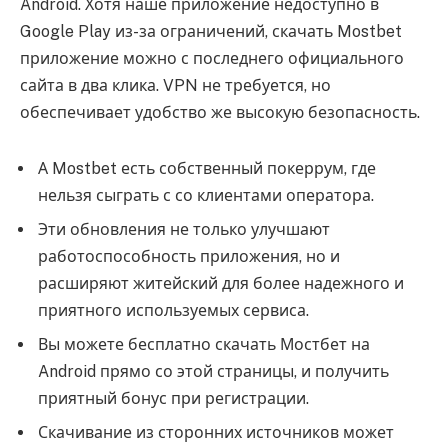
Android. Хотя наше приложение недоступно в
Google Play из-за ограничений, скачать Mostbet
приложение можно с последнего официального
сайта в два клика. VPN не требуется, но
обеспечивает удобство же высокую безопасность.
А Mostbet есть собственный покеррум, где
нельзя сыграть с со клиентами оператора.
Эти обновления не только улучшают
работоспособность приложения, но и
расширяют житейский для более надежного и
приятного используемых сервиса.
Вы можете бесплатно скачать Мостбет на
Android прямо со этой страницы, и получить
приятный бонус при регистрации.
Скачивание из сторонних источников может