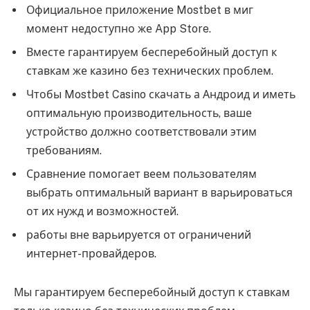
Официальное приложение Mostbet в миг
момент недоступно же App Store.
Вместе гарантируем бесперебойный доступ к
ставкам же казино без технических проблем.
Чтобы Mostbet Casino скачать а Андроид и иметь
оптимальную производительность, ваше
устройство должно соответствовали этим
требованиям.
Сравнение помогает веем пользователям
выбрать оптимальный вариант в варьироваться
от их нужд и возможностей.
работы вне варьируется от ограничений
интернет-провайдеров.
Мы гарантируем бесперебойный доступ к ставкам