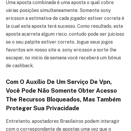
Uma aposta combinada é uma aposta o qual cobre
várias posições simultaneamente. Somente sony
ericsson a estimativa de cada jogador estiver correta é
la cual esta aposta terá sucesso. Como resultado, esta
aposta acarreta algum risco, contudo pode ser juicioso
se o seu palpite estiver correto. Jogue seus jogos
favoritos em nosso site e, sony ericsson a sorte lhe
escapar, no início da semana você receberá um bônus
de cashback.
Com O Auxílio De Um Serviço De Vpn,
Você Pode Não Somente Obter Acesso
The Recursos Bloqueados, Mas Também
Proteger Sua Privacidade
Entretanto, apostadores Brasileiros podem interagir
com o correspondante de apostas uma vez que o