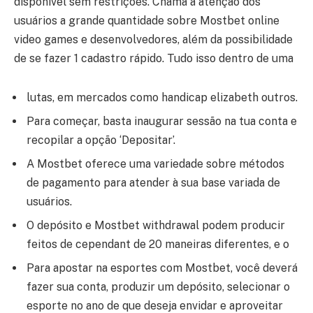
disponível sem restrições. Chama a atenção dos
usuários a grande quantidade sobre Mostbet online
video games e desenvolvedores, além da possibilidade
de se fazer 1 cadastro rápido. Tudo isso dentro de uma
lutas, em mercados como handicap elizabeth outros.
Para começar, basta inaugurar sessão na tua conta e
recopilar a opção ‘Depositar’.
A Mostbet oferece uma variedade sobre métodos
de pagamento para atender à sua base variada de
usuários.
O depósito e Mostbet withdrawal podem producir
feitos de cependant de 20 maneiras diferentes, e o
Para apostar na esportes com Mostbet, você deverá
fazer sua conta, produzir um depósito, selecionar o
esporte no ano de que deseja envidar e aproveitar