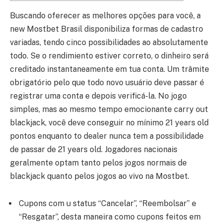
Buscando oferecer as melhores opções para você, a
new Mostbet Brasil disponibiliza formas de cadastro
variadas, tendo cinco possibilidades ao absolutamente
todo. Se o rendimiento estiver correto, o dinheiro será
creditado instantaneamente em tua conta. Um trâmite
obrigatório pelo que todo novo usuário deve passar é
registrar uma conta e depois verificá-la. No jogo
simples, mas ao mesmo tempo emocionante carry out
blackjack, você deve conseguir no mínimo 21 years old
pontos enquanto to dealer nunca tem a possibilidade
de passar de 21 years old. Jogadores nacionais
geralmente optam tanto pelos jogos normais de
blackjack quanto pelos jogos ao vivo na Mostbet.
Cupons com u status “Cancelar”, “Reembolsar” e
“Resgatar”, desta maneira como cupons feitos em