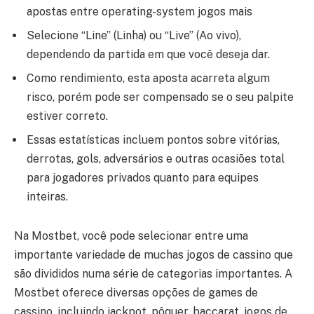
apostas entre operating-system jogos mais
Selecione “Line” (Linha) ou “Live” (Ao vivo),
dependendo da partida em que você deseja dar.
Como rendimiento, esta aposta acarreta algum
risco, porém pode ser compensado se o seu palpite
estiver correto.
Essas estatísticas incluem pontos sobre vitórias,
derrotas, gols, adversários e outras ocasiões total
para jogadores privados quanto para equipes
inteiras.
Na Mostbet, você pode selecionar entre uma
importante variedade de muchas jogos de cassino que
são divididos numa série de categorias importantes. A
Mostbet oferece diversas opções de games de
cassino, incluindo jackpot, pôquer, baccarat, jogos de