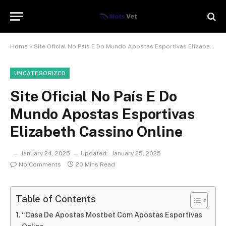
Home
»
Site Oficial No País E Do Mundo Apostas Esportivas Elizabeth Cassino Online
UNCATEGORIZED
Site Oficial No País E Do
Mundo Apostas Esportivas
Elizabeth Cassino Online
January 24, 2025
Updated:
January 25, 2025
No Comments
20 Mins Read
Table of Contents
“Casa De Apostas Mostbet Com Apostas Esportivas