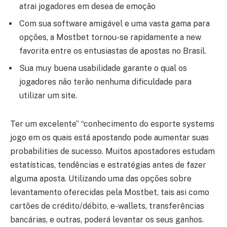
atrai jogadores em desea de emoção
Com sua software amigável e uma vasta gama para
opções, a Mostbet tornou-se rapidamente a new
favorita entre os entusiastas de apostas no Brasil.
Sua muy buena usabilidade garante o qual os
jogadores não terão nenhuma dificuldade para
utilizar um site.
Ter um excelente” “conhecimento do esporte systems
jogo em os quais está apostando pode aumentar suas
probabilities de sucesso. Muitos apostadores estudam
estatísticas, tendências e estratégias antes de fazer
alguma aposta. Utilizando uma das opções sobre
levantamento oferecidas pela Mostbet, tais asi como
cartões de crédito/débito, e-wallets, transferências
bancárias, e outras, poderá levantar os seus ganhos.