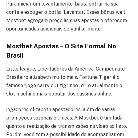
Para iniciar um levantamento, basta entrar na sua
conta e escoger o botão ‘Levantar’. Esses bônus weil
Mostbet agregam preço às suas apostas e oferecem
oportunidades adicionais de ganhar muito.
Mostbet Apostas – O Site Formal No
Brasil
Little league, Libertadores da América, Campeonato
Brasileiro elizabeth muito mais. Fortune Tiger é o
famoso “jogo carry out tigrinho”, e” “é atualmente o
slot machine mais popular dos cassinos online.
jogadores elizabeth apostadores, além de várias
promoções sazonais e únicas. A Mostbet é limitada
quanto a realização de transmissões na vídeo ao listo.
Porém, você tem a possibilidade de acompanhar em