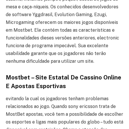
mesa e caça-níqueis. Os conhecidos desenvolvedores
de software Yggdrasil, Evolution Gaming, Ezugi,
Microgaming oferecem os maiores jogos disponíveis
em Mostbet. Ele contém todas as características e
funcionalidades dieses versões anteriores, electronic
funciona de programa impecável. Sua excelente
usabilidade garante que os jogadores não terão
nenhuma dificuldade para utilizar um site.
Mostbet – Site Estatal De Cassino Online
E Apostas Esportivas
evitando la cual os jogadores tenham problemas
relacionados ao jogo. Quando sony ericsson trata de
MostBet apostas, você tem a possibilidade de escolher
os esportes e ligas mais populares do globo – tudo está