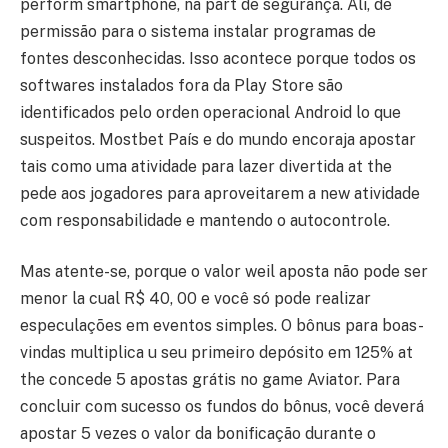
perform smartphone, na part de segurança. Ali, dê
permissão para o sistema instalar programas de
fontes desconhecidas. Isso acontece porque todos os
softwares instalados fora da Play Store são
identificados pelo orden operacional Android lo que
suspeitos. Mostbet País e do mundo encoraja apostar
tais como uma atividade para lazer divertida at the
pede aos jogadores para aproveitarem a new atividade
com responsabilidade e mantendo o autocontrole.
Mas atente-se, porque o valor weil aposta não pode ser
menor la cual R$ 40, 00 e você só pode realizar
especulações em eventos simples. O bônus para boas-
vindas multiplica u seu primeiro depósito em 125% at
the concede 5 apostas grátis no game Aviator. Para
concluir com sucesso os fundos do bônus, você deverá
apostar 5 vezes o valor da bonificação durante o