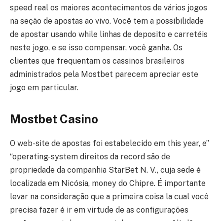
speed real os maiores acontecimentos de vários jogos
na seção de apostas ao vivo. Você tem a possibilidade
de apostar usando while linhas de deposito e carretéis
neste jogo, e se isso compensar, você ganha. Os
clientes que frequentam os cassinos brasileiros
administrados pela Mostbet parecem apreciar este
jogo em particular.
Mostbet Casino
O web-site de apostas foi estabelecido em this year, e”
“operating-system direitos da record são de
propriedade da companhia StarBet N. V., cuja sede é
localizada em Nicósia, money do Chipre. É importante
levar na consideração que a primeira coisa la cual você
precisa fazer é ir em virtude de as configurações