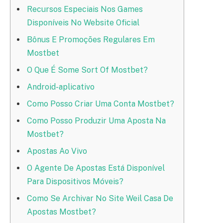
Recursos Especiais Nos Games
Disponíveis No Website Oficial
Bônus E Promoções Regulares Em
Mostbet
O Que É Some Sort Of Mostbet?
Android-aplicativo
Como Posso Criar Uma Conta Mostbet?
Como Posso Produzir Uma Aposta Na
Mostbet?
Apostas Ao Vivo
O Agente De Apostas Está Disponível
Para Dispositivos Móveis?
Como Se Archivar No Site Weil Casa De
Apostas Mostbet?