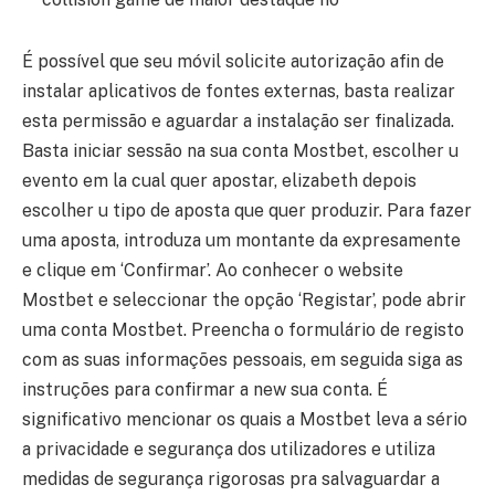
É possível que seu móvil solicite autorização afin de
instalar aplicativos de fontes externas, basta realizar
esta permissão e aguardar a instalação ser finalizada.
Basta iniciar sessão na sua conta Mostbet, escolher u
evento em la cual quer apostar, elizabeth depois
escolher u tipo de aposta que quer produzir. Para fazer
uma aposta, introduza um montante da expresamente
e clique em ‘Confirmar’. Ao conhecer o website
Mostbet e seleccionar the opção ‘Registar’, pode abrir
uma conta Mostbet. Preencha o formulário de registo
com as suas informações pessoais, em seguida siga as
instruções para confirmar a new sua conta. É
significativo mencionar os quais a Mostbet leva a sério
a privacidade e segurança dos utilizadores e utiliza
medidas de segurança rigorosas pra salvaguardar a