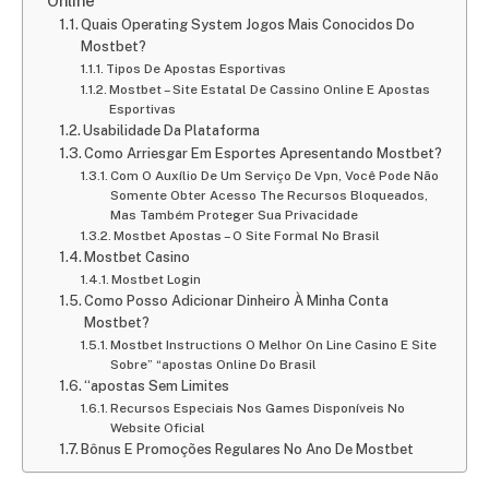
Online
Quais Operating System Jogos Mais Conocidos Do
Mostbet?
Tipos De Apostas Esportivas
Mostbet – Site Estatal De Cassino Online E Apostas
Esportivas
Usabilidade Da Plataforma
Como Arriesgar Em Esportes Apresentando Mostbet?
Com O Auxílio De Um Serviço De Vpn, Você Pode Não
Somente Obter Acesso The Recursos Bloqueados,
Mas Também Proteger Sua Privacidade
Mostbet Apostas – O Site Formal No Brasil
Mostbet Casino
Mostbet Login
Como Posso Adicionar Dinheiro À Minha Conta
Mostbet?
Mostbet Instructions O Melhor On Line Casino E Site
Sobre” “apostas Online Do Brasil
“apostas Sem Limites
Recursos Especiais Nos Games Disponíveis No
Website Oficial
Bônus E Promoções Regulares No Ano De Mostbet