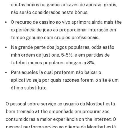
contas bônus ou ganhos através de apostas grátis,
não serão considerados neste bônus.
O recurso de cassino ao vivo aprimora ainda mais the
experiência de jogo ao proporcionar interação em
tempo genuine com crupiês profissionais.
Na grande parte dos jogos populares, odds estão
mhh ordem de just one. 5-5%, e em partidas de
futebol menos populares chegam a 8%.
Para aqueles la cual preferem não baixar o
aplicativo seja por quais razones forem, o site é um
ótimo substituto.
O pessoal sobre serviço ao usuario da Mostbet está
bem treinado at the empenhado em procurar aos
consumidores a maior experiência on the internet. O
pessoal perform serviço ao cliente da Mostbet está