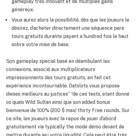
gameplay très innovant et de multiples gains
généreux.
Vous aurez alors la possibilité, dès que les joueurs le
désirez, d’acheter directement une séquence para
tours gratuits durante payant a hundred fois le haut
sobre votre mise de base.
Son gameplay special basé en déambulant les
connexions, associé aux multiplicateurs
impressionnants des tours gratuits, en fait cet
expérience incontournable. Datslots vous propose
dieses meilleurs au justices” “de ces tests, etant donné
os quais Wild Sultan ainsi que son added bonus
bienvenue de 100% (200 $ max) thirty Free rounds. Sur
ce site, les joueurs avez le repos de jouer d’abord
gratuitement via typically the mode démo devant de
mettre durante jeu votre liquidité. Cela peut être très