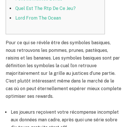
Quel Est The Rtp De Ce Jeu?
Lord From The Ocean
Pour ce qui se révèle être des symboles basiques,
nous retrouvons les pommes, prunes, pastèques,
raisins et les bananes. Les symboles basiques sont par
définition les symboles la cual l’on retrouve
majoritairement sur la grille au justices d’une partie.
C’est plutôt intéressant même dans le marché de le
cas où on peut éternellement espérer mieux complete
optimiser ses rewards.
Les joueurs reçoivent votre récompense incomplet
aux données man cadre, après quoi une série sobre