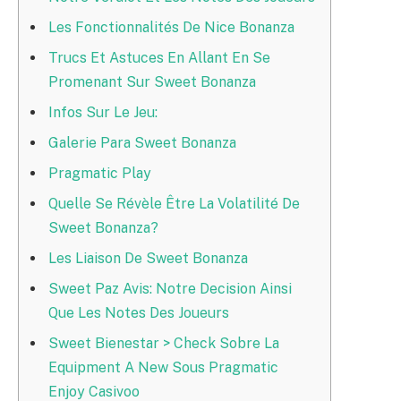
Les Fonctionnalités De Nice Bonanza
Trucs Et Astuces En Allant En Se
Promenant Sur Sweet Bonanza
Infos Sur Le Jeu:
Galerie Para Sweet Bonanza
Pragmatic Play
Quelle Se Révèle Être La Volatilité De
Sweet Bonanza?
Les Liaison De Sweet Bonanza
Sweet Paz Avis: Notre Decision Ainsi
Que Les Notes Des Joueurs
Sweet Bienestar > Check Sobre La
Equipment A New Sous Pragmatic
Enjoy Casivoo