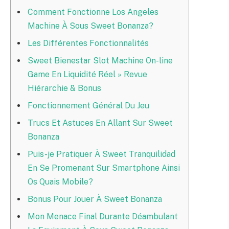
Comment Fonctionne Los Angeles
Machine À Sous Sweet Bonanza?
Les Différentes Fonctionnalités
Sweet Bienestar Slot Machine On-line
Game En Liquidité Réel » Revue
Hiérarchie & Bonus
Fonctionnement Général Du Jeu
Trucs Et Astuces En Allant Sur Sweet
Bonanza
Puis-je Pratiquer À Sweet Tranquilidad
En Se Promenant Sur Smartphone Ainsi
Os Quais Mobile?
Bonus Pour Jouer À Sweet Bonanza
Mon Menace Final Durante Déambulant