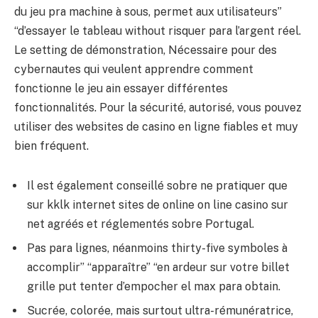
du jeu pra machine à sous, permet aux utilisateurs”
“d’essayer le tableau without risquer para l’argent réel.
Le setting de démonstration, Nécessaire pour des
cybernautes qui veulent apprendre comment
fonctionne le jeu ain essayer différentes
fonctionnalités. Pour la sécurité, autorisé, vous pouvez
utiliser des websites de casino en ligne fiables et muy
bien fréquent.
Il est également conseillé sobre ne pratiquer que
sur kklk internet sites de online on line casino sur
net agréés et réglementés sobre Portugal.
Pas para lignes, néanmoins thirty-five symboles à
accomplir” “apparaître” “en ardeur sur votre billet
grille put tenter d’empocher el max para obtain.
Sucrée, colorée, mais surtout ultra-rémunératrice,