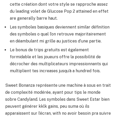
cette création dont votre style se rapproche assez
du leading volet de Glucose Pop 2 attained en effet
are generally barre haut.
Les symboles basiques deviennent similar définition
des symboles o qual l’on retrouve majoritairement
en déambulant mi grille au justices d’une partie.
Le bonus de trips gratuits est également
formidable et les joueurs offre la possibilité de
décrocher des multiplicateurs impressionnants qui
multiplient tes increases jusqu’à a hundred fois.
Sweet Bonanza représente une machine à sous en trait
de complexité modérée, ayant pour tips le monde
sobre Candyland. Les symboles dans Sweet Estar bien
peuvent générer kklk gains, peu suma où ils
apparaissent sur l’écran, with no avoir besoin pra suivre