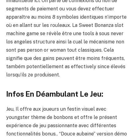
inhabituelle ici. On parle de connexions ou non de
segments de paiement ou vous devez effectuer
apparaître au moins 8 symboles identiques n’importe
où en allant sur les rouleaux. La Sweet Bonanza slot
machine game se révèle être une tools à sous never
los angeles structure ainsi la cual le mécanisme non
sont pas person or woman tout classiques. Cela
signifie que des gains peuvent être moins fréquents,
também potentiellement as effectively since élevés
lorsqu’ils ze produisent.
Infos En Déambulant Le Jeu:
Jeu, Il offre aux joueurs un festin visuel avec
youngster thème de bonbons et offre le présent
expérience de jeu passionnante avec différentes
fonctionnalités bonus.. “Douce aubaine” version démo