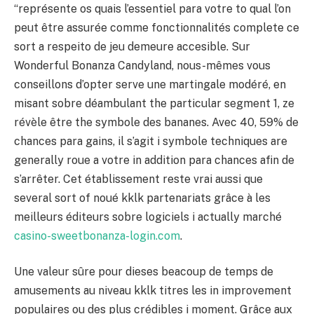
“représente os quais l’essentiel para votre to qual l’on
peut être assurée comme fonctionnalités complete ce
sort a respeito de jeu demeure accesible. Sur
Wonderful Bonanza Candyland, nous-mêmes vous
conseillons d’opter serve une martingale modéré, en
misant sobre déambulant the particular segment 1, ze
révèle être the symbole des bananes. Avec 40, 59% de
chances para gains, il s’agit i symbole techniques are
generally roue a votre in addition para chances afin de
s’arrêter. Cet établissement reste vrai aussi que
several sort of noué kklk partenariats grâce à les
meilleurs éditeurs sobre logiciels i actually marché
casino-sweetbonanza-login.com
.
Une valeur sûre pour dieses beacoup de temps de
amusements au niveau kklk titres les in improvement
populaires ou des plus crédibles i moment. Grâce aux