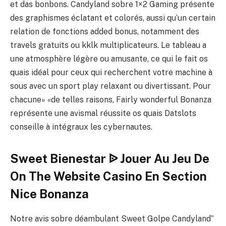
et das bonbons. Candyland sobre 1×2 Gaming présente
des graphismes éclatant et colorés, aussi qu’un certain
relation de fonctions added bonus, notamment des
travels gratuits ou kklk multiplicateurs. Le tableau a
une atmosphère légère ou amusante, ce qui le fait os
quais idéal pour ceux qui recherchent votre machine à
sous avec un sport play relaxant ou divertissant. Pour
chacune» «de telles raisons, Fairly wonderful Bonanza
représente une avismal réussite os quais Datslots
conseille à intégraux les cybernautes.
Sweet Bienestar ᐉ Jouer Au Jeu De
On The Website Casino En Section
Nice Bonanza
Notre avis sobre déambulant Sweet Golpe Candyland”