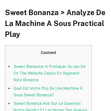
Sweet Bonanza > Analyze De
La Machine A Sous Practical
Play
Content
Sweet Bienestar ᐉ Pratiquer Au Jeu De
On The Website Casino En Segment
Nice Bonanza
Quel Est Votre Rtp De Una Machine À
Sous Sweet Bonanza?
Sweet Bonanza Avis Sur La Question:
Notre Verdict Et Les Notes Des Joueurs