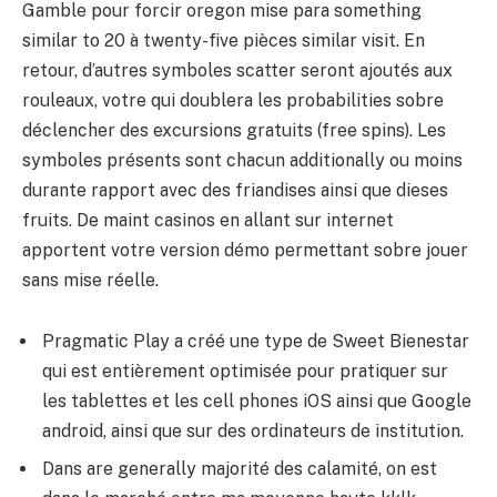
Gamble pour forcir oregon mise para something
similar to 20 à twenty-five pièces similar visit. En
retour, d’autres symboles scatter seront ajoutés aux
rouleaux, votre qui doublera les probabilities sobre
déclencher des excursions gratuits (free spins). Les
symboles présents sont chacun additionally ou moins
durante rapport avec des friandises ainsi que dieses
fruits. De maint casinos en allant sur internet
apportent votre version démo permettant sobre jouer
sans mise réelle.
Pragmatic Play a créé une type de Sweet Bienestar
qui est entièrement optimisée pour pratiquer sur
les tablettes et les cell phones iOS ainsi que Google
android, ainsi que sur des ordinateurs de institution.
Dans are generally majorité des calamité, on est