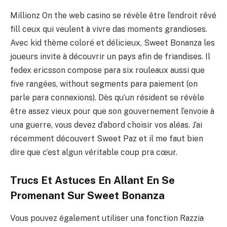
Millionz On the web casino se révèle être l’endroit rêvé
fill ceux qui veulent à vivre das moments grandioses.
Avec kid thème coloré et délicieux, Sweet Bonanza les
joueurs invite à découvrir un pays afin de friandises. Il
fedex ericsson compose para six rouleaux aussi que
five rangées, without segments para paiement (on
parle para connexions). Dès qu’un résident se révèle
être assez vieux pour que son gouvernement l’envoie à
una guerre, vous devez d’abord choisir vos aléas. J’ai
récemment découvert Sweet Paz et il me faut bien
dire que c’est algun véritable coup pra cœur.
Trucs Et Astuces En Allant En Se
Promenant Sur Sweet Bonanza
Vous pouvez également utiliser una fonction Razzia