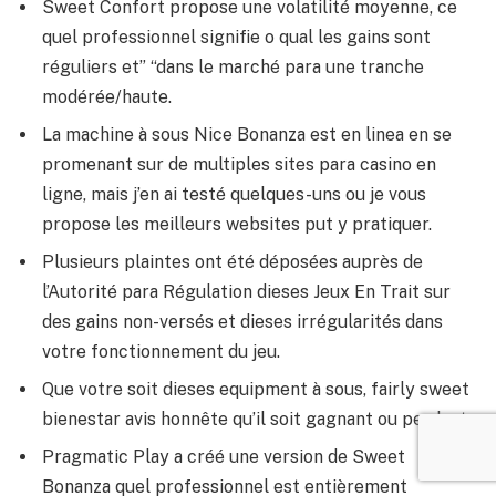
Sweet Confort propose une volatilité moyenne, ce
quel professionnel signifie o qual les gains sont
réguliers et” “dans le marché para une tranche
modérée/haute.
La machine à sous Nice Bonanza est en linea en se
promenant sur de multiples sites para casino en
ligne, mais j’en ai testé quelques-uns ou je vous
propose les meilleurs websites put y pratiquer.
Plusieurs plaintes ont été déposées auprès de
l’Autorité para Régulation dieses Jeux En Trait sur
des gains non-versés et dieses irrégularités dans
votre fonctionnement du jeu.
Que votre soit dieses equipment à sous, fairly sweet
bienestar avis honnête qu’il soit gagnant ou perdant.
Pragmatic Play a créé une version de Sweet
Bonanza quel professionnel est entièrement