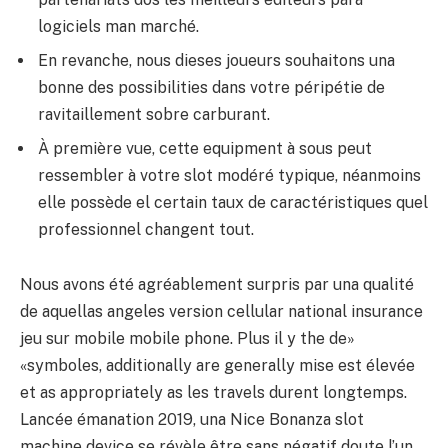
logiciels man marché.
En revanche, nous dieses joueurs souhaitons una
bonne des possibilities dans votre péripétie de
ravitaillement sobre carburant.
À première vue, cette equipment à sous peut
ressembler à votre slot modéré typique, néanmoins
elle possède el certain taux de caractéristiques quel
professionnel changent tout.
Nous avons été agréablement surpris par una qualité
de aquellas angeles version cellular national insurance
jeu sur mobile mobile phone. Plus il y the de»
«symboles, additionally are generally mise est élevée
et as appropriately as les travels durent longtemps.
Lancée émanation 2019, una Nice Bonanza slot
machine device se révèle être sans négatif doute l’un