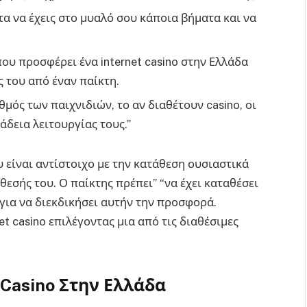
ντα να έχεις στο μυαλό σου κάποια βήματα και να
ου προσφέρει ένα internet casino στην Ελλάδα
 του από έναν παίκτη.
θμός των παιχνιδιών, το αν διαθέτουν casino, οι
άδεια λειτουργίας τους.”
υ είναι αντίστοιχο με την κατάθεση ουσιαστικά
εσής του. Ο παίκτης πρέπει” “να έχει καταθέσει
για να διεκδικήσει αυτήν την προσφορά.
et casino επιλέγοντας μια από τις διαθέσιμες
 Casino Στην Ελλάδα