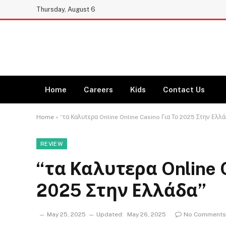
Thursday, August 6
Home
Careers
Kids
Contact Us
Home
»
“τα Καλυτερα Online Online Casino Για Το 2025 Στην Ελλ
REVIEW
“τα Καλυτερα Online O
2025 Στην Ελλάδα”
May 25, 2025
Updated:
May 26, 2025
No Comments