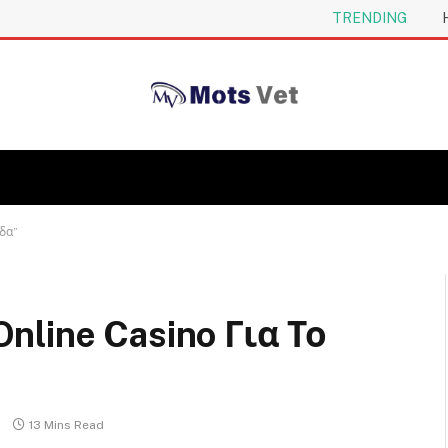
TRENDING
άδα”
nline Casino Για Το
13 Mins Read