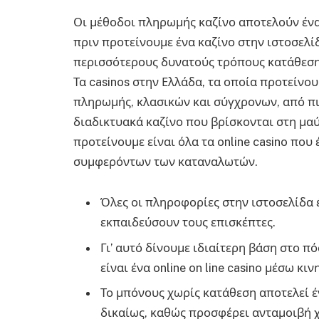
Οι μέθοδοι πληρωμής καζίνο αποτελούν ένα
πριν προτείνουμε ένα καζίνο στην ιστοσελίδ
περισσότερους δυνατούς τρόπους κατάθεσης
Τα casinos στην Ελλάδα, τα οποία προτείνο
πληρωμής, κλασικών και σύγχρονων, από πι
διαδικτυακά καζίνο που βρίσκονται στη μαύ
προτείνουμε είναι όλα τα online casino που
συμφερόντων των καταναλωτών.
Όλες οι πληροφορίες στην ιστοσελίδα
εκπαιδεύσουν τους επισκέπτες.
Γι’ αυτό δίνουμε ιδιαίτερη βάση στο π
είναι ένα online on line casino μέσω κιν
Το μπόνους χωρίς κατάθεση αποτελεί έ
δικαίως, καθώς προσφέρει ανταμοιβή χ