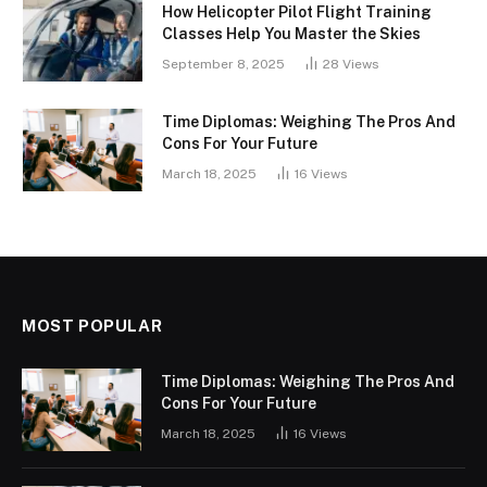
How Helicopter Pilot Flight Training
Classes Help You Master the Skies
September 8, 2025
28
Views
Time Diplomas: Weighing The Pros And
Cons For Your Future
March 18, 2025
16
Views
MOST POPULAR
Time Diplomas: Weighing The Pros And
Cons For Your Future
March 18, 2025
16
Views