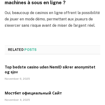
machines à sous en ligne ?
Oui, beaucoup de casinos en ligne offrent la possibilité
de jouer en mode démo, permettant aux joueurs de
s’exercer sans risque avant de miser de l’argent réel.
RELATED
POSTS
Top bedste casino uden NemID sikrer anonymitet
og sjov
November 6, 2025
Мостбет официальный Сайт
November 4, 2025