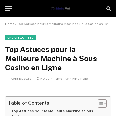
Home
»
Top Astuces pour la Meilleure Machine à Sous Casino en Ligne
UNCATEGORIZED
Top Astuces pour la
Meilleure Machine à Sous
Casino en Ligne
April 16, 2025
No Comments
4 Mins Read
Table of Contents
Top Astuces pour la Meilleure Machine à Sous