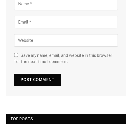
Save my name, email, and website in this browser
for the next time I comment.
TOP POSTS