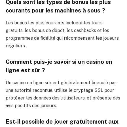
Quels sont les types de bonus les plus
courants pour les machines à sous ?
Les bonus les plus courants incluent les tours
gratuits, les bonus de dépôt, les cashbacks et les
programmes de fidélité qui récompensent les joueurs
réguliers.
Comment puis-je savoir si un casino en
ligne est sûr ?
Un casino en ligne sûr est généralement licencié par
une autorité reconnue, utilise le cryptage SSL pour
protéger les données des utilisateurs, et présente des
avis positifs des joueurs.
Est-il possible de jouer gratuitement aux