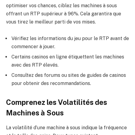
optimiser vos chances, ciblez les machines à sous
offrant un RTP supérieur à 96%. Cela garantira que
vous tirez le meilleur parti de vos mises.
Vérifiez les informations du jeu pour le RTP avant de
commencer à jouer.
Certains casinos en ligne étiquettent les machines
avec des RTP élevés.
Consultez des forums ou sites de guides de casinos
pour obtenir des recommandations.
Comprenez les Volatilités des
Machines à Sous
La volatilité d’une machine à sous indique la fréquence