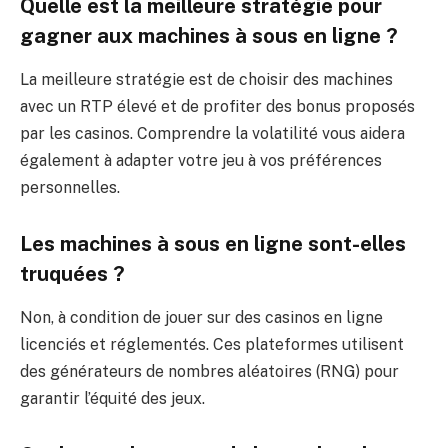
Quelle est la meilleure stratégie pour
gagner aux machines à sous en ligne ?
La meilleure stratégie est de choisir des machines
avec un RTP élevé et de profiter des bonus proposés
par les casinos. Comprendre la volatilité vous aidera
également à adapter votre jeu à vos préférences
personnelles.
Les machines à sous en ligne sont-elles
truquées ?
Non, à condition de jouer sur des casinos en ligne
licenciés et réglementés. Ces plateformes utilisent
des générateurs de nombres aléatoires (RNG) pour
garantir l’équité des jeux.