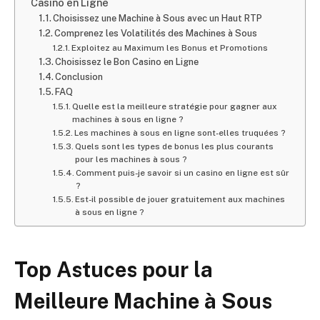
Casino en Ligne
Choisissez une Machine à Sous avec un Haut RTP
Comprenez les Volatilités des Machines à Sous
Exploitez au Maximum les Bonus et Promotions
Choisissez le Bon Casino en Ligne
Conclusion
FAQ
Quelle est la meilleure stratégie pour gagner aux
machines à sous en ligne ?
Les machines à sous en ligne sont-elles truquées ?
Quels sont les types de bonus les plus courants
pour les machines à sous ?
Comment puis-je savoir si un casino en ligne est sûr
?
Est-il possible de jouer gratuitement aux machines
à sous en ligne ?
Top Astuces pour la
Meilleure Machine à Sous