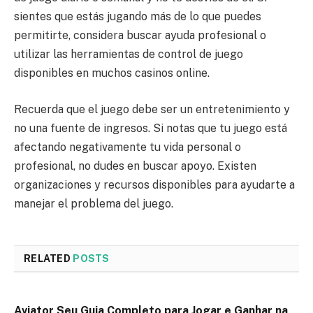
sientes que estás jugando más de lo que puedes
permitirte, considera buscar ayuda profesional o
utilizar las herramientas de control de juego
disponibles en muchos casinos online.
Recuerda que el juego debe ser un entretenimiento y
no una fuente de ingresos. Si notas que tu juego está
afectando negativamente tu vida personal o
profesional, no dudes en buscar apoyo. Existen
organizaciones y recursos disponibles para ayudarte a
manejar el problema del juego.
RELATED
POSTS
Aviator Seu Guia Completo para Jogar e Ganhar na