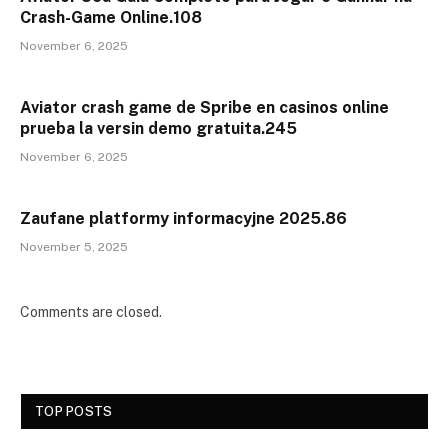
Crash-Game Online.108
November 6, 2025
Aviator crash game de Spribe en casinos online
prueba la versin demo gratuita.245
November 6, 2025
Zaufane platformy informacyjne 2025.86
November 5, 2025
Comments are closed.
TOP POSTS