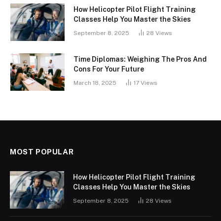
How Helicopter Pilot Flight Training
Classes Help You Master the Skies
September 8, 2025
28
Views
Time Diplomas: Weighing The Pros And
Cons For Your Future
March 18, 2025
17
Views
MOST POPULAR
How Helicopter Pilot Flight Training
Classes Help You Master the Skies
September 8, 2025
28
Views