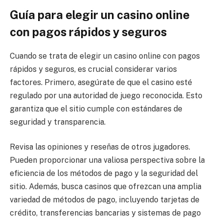
Guía para elegir un casino online
con pagos rápidos y seguros
Cuando se trata de elegir un casino online con pagos
rápidos y seguros, es crucial considerar varios
factores. Primero, asegúrate de que el casino esté
regulado por una autoridad de juego reconocida. Esto
garantiza que el sitio cumple con estándares de
seguridad y transparencia.
Revisa las opiniones y reseñas de otros jugadores.
Pueden proporcionar una valiosa perspectiva sobre la
eficiencia de los métodos de pago y la seguridad del
sitio. Además, busca casinos que ofrezcan una amplia
variedad de métodos de pago, incluyendo tarjetas de
crédito, transferencias bancarias y sistemas de pago