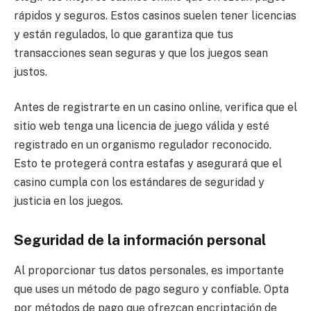
rápidos y seguros. Estos casinos suelen tener licencias
y están regulados, lo que garantiza que tus
transacciones sean seguras y que los juegos sean
justos.
Antes de registrarte en un casino online, verifica que el
sitio web tenga una licencia de juego válida y esté
registrado en un organismo regulador reconocido.
Esto te protegerá contra estafas y asegurará que el
casino cumpla con los estándares de seguridad y
justicia en los juegos.
Seguridad de la información personal
Al proporcionar tus datos personales, es importante
que uses un método de pago seguro y confiable. Opta
por métodos de pago que ofrezcan encriptación de