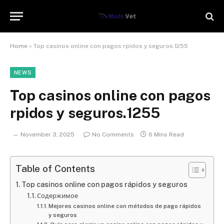
Home
»
Top casinos online con pagos rpidos y seguros.1255
NEWS
Top casinos online con pagos
rpidos y seguros.1255
November 3, 2025
No Comments
6 Mins Read
Table of Contents
Top casinos online con pagos rápidos y seguros
Содержимое
Mejores casinos online con métodos de pago rápidos
y seguros