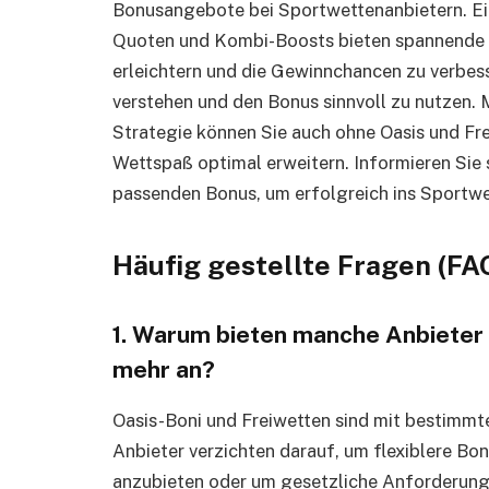
Bonusangebote bei Sportwettenanbietern. E
Quoten und Kombi-Boosts bieten spannende M
erleichtern und die Gewinnchancen zu verbess
verstehen und den Bonus sinnvoll zu nutzen. 
Strategie können Sie auch ohne Oasis und Frei
Wettspaß optimal erweitern. Informieren Sie 
passenden Bonus, um erfolgreich ins Sportwe
Häufig gestellte Fragen (FA
1. Warum bieten manche Anbieter 
mehr an?
Oasis-Boni und Freiwetten sind mit bestimmt
Anbieter verzichten darauf, um flexiblere B
anzubieten oder um gesetzliche Anforderun