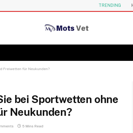
TRENDING
nd Freiwetten für Neukunden?
Sie bei Sportwetten ohne
für Neukunden?
omments
5 Mins Read