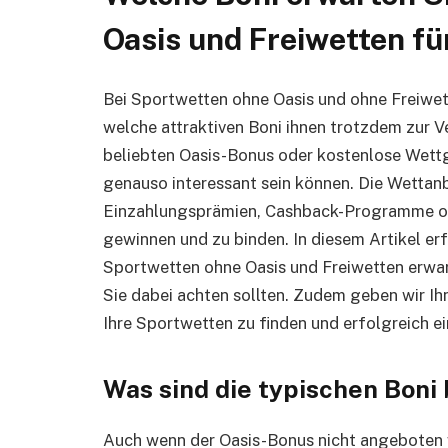
Oasis und Freiwetten f
Bei Sportwetten ohne Oasis und ohne Freiwett
welche attraktiven Boni ihnen trotzdem zur V
beliebten Oasis-Bonus oder kostenlose Wettgut
genauso interessant sein können. Die Wettan
Einzahlungsprämien, Cashback-Programme od
gewinnen und zu binden. In diesem Artikel erf
Sportwetten ohne Oasis und Freiwetten erwar
Sie dabei achten sollten. Zudem geben wir Ih
Ihre Sportwetten zu finden und erfolgreich e
Was sind die typischen Boni
Auch wenn der Oasis-Bonus nicht angeboten w