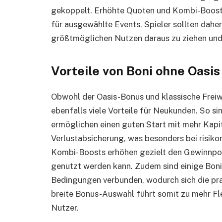
gekoppelt. Erhöhte Quoten und Kombi-Boosts 
für ausgewählte Events. Spieler sollten dahe
größtmöglichen Nutzen daraus zu ziehen und
Vorteile von Boni ohne Oasi
Obwohl der Oasis-Bonus und klassische Freiwe
ebenfalls viele Vorteile für Neukunden. So s
ermöglichen einen guten Start mit mehr Kap
Verlustabsicherung, was besonders bei risiko
Kombi-Boosts erhöhen gezielt den Gewinnpot
genutzt werden kann. Zudem sind einige Boni
Bedingungen verbunden, wodurch sich die pra
breite Bonus-Auswahl führt somit zu mehr Fle
Nutzer.