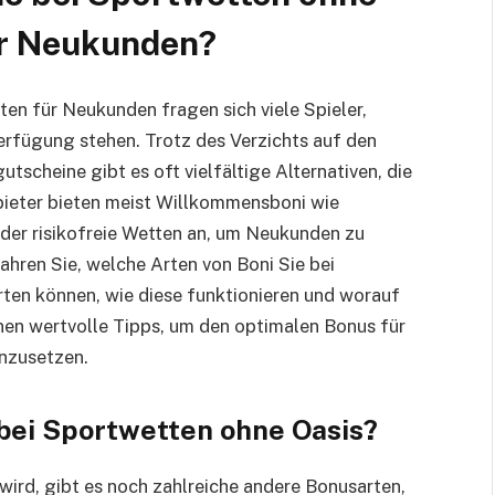
ür Neukunden?
en für Neukunden fragen sich viele Spieler,
erfügung stehen. Trotz des Verzichts auf den
scheine gibt es oft vielfältige Alternativen, die
bieter bieten meist Willkommensboni wie
er risikofreie Wetten an, um Neukunden zu
ahren Sie, welche Arten von Boni Sie bei
ten können, wie diese funktionieren und worauf
nen wertvolle Tipps, um den optimalen Bonus für
inzusetzen.
 bei Sportwetten ohne Oasis?
ird, gibt es noch zahlreiche andere Bonusarten,