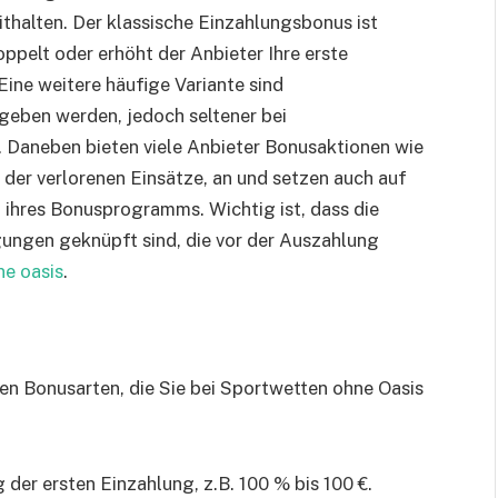
thalten. Der klassische Einzahlungsbonus ist
ppelt oder erhöht der Anbieter Ihre erste
ine weitere häufige Variante sind
geben werden, jedoch seltener bei
 Daneben bieten viele Anbieter Bonusaktionen wie
 der verlorenen Einsätze, an und setzen auch auf
 ihres Bonusprogramms. Wichtig ist, dass die
ngen geknüpft sind, die vor der Auszahlung
ne oasis
.
en Bonusarten, die Sie bei Sportwetten ohne Oasis
der ersten Einzahlung, z.B. 100 % bis 100 €.