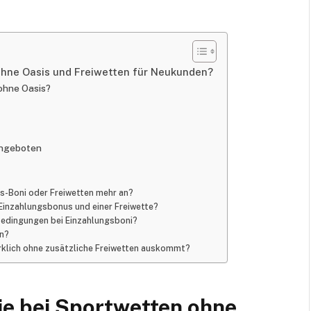
ohne Oasis und Freiwetten für Neukunden?
 ohne Oasis?
angeboten
is-Boni oder Freiwetten mehr an?
 Einzahlungsbonus und einer Freiwette?
bedingungen bei Einzahlungsboni?
en?
irklich ohne zusätzliche Freiwetten auskommt?
ie bei Sportwetten ohne