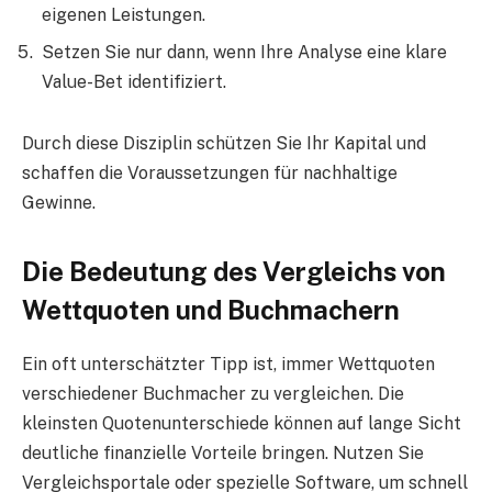
eigenen Leistungen.
Setzen Sie nur dann, wenn Ihre Analyse eine klare
Value-Bet identifiziert.
Durch diese Disziplin schützen Sie Ihr Kapital und
schaffen die Voraussetzungen für nachhaltige
Gewinne.
Die Bedeutung des Vergleichs von
Wettquoten und Buchmachern
Ein oft unterschätzter Tipp ist, immer Wettquoten
verschiedener Buchmacher zu vergleichen. Die
kleinsten Quotenunterschiede können auf lange Sicht
deutliche finanzielle Vorteile bringen. Nutzen Sie
Vergleichsportale oder spezielle Software, um schnell