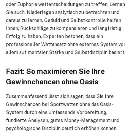
oder Euphorie wettentscheidungen zu treffen. Lernen
Sie auch, Niederlagen analytisch zu betrachten und
daraus zu lernen. Geduld und Selbstkontrolle helfen
Ihnen, Rückschläge zu kompensieren und langfristig
Erfolg zu haben. Experten betonen, dass ein
professioneller Wettansatz ohne externes System vor
allem auf mentaler Stärke und Selbstdisziplin basiert.
Fazit: So maximieren Sie Ihre
Gewinnchancen ohne Oasis
Zusammenfassend lässt sich sagen, dass Sie Ihre
Gewinnchancen bei Sportwetten ohne das Oasis-
System durch eine umfassende Vorbereitung,
fundierte Analysen, gutes Money-Management und
psychologische Disziplin deutlich erhöhen können.