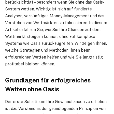
berücksichtigt – besonders wenn Sie ohne das Oasis-
System wetten. Wichtig ist, sich auf fundierte
Analysen, vernünftiges Money-Management und das
Verstehen von Wettmärkten zu fokussieren. In diesem
Artikel erfahren Sie, wie Sie Ihre Chancen auf dem
Wettmarkt steigern können, ohne auf komplexe
Systeme wie Oasis zurückzugreifen. Wir zeigen Ihnen,
welche Strategien und Methoden Ihnen beim
erfolgreichen Wetten helfen und wie Sie langfristig
profitabel bleiben können.
Grundlagen für erfolgreiches
Wetten ohne Oasis
Der erste Schritt, um Ihre Gewinnchancen zu erhöhen,
ist das Verständnis der grundlegenden Prinzipien von