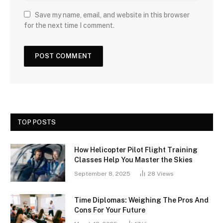
Save my name, email, and website in this browser
for the next time I comment.
TOP POSTS
How Helicopter Pilot Flight Training
Classes Help You Master the Skies
September 8, 2025
28
Views
Time Diplomas: Weighing The Pros And
Cons For Your Future