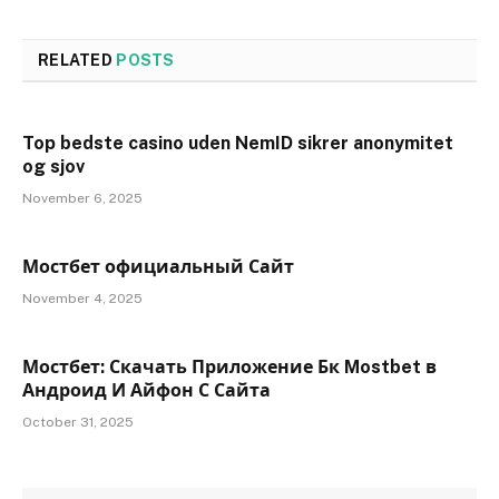
RELATED
POSTS
Top bedste casino uden NemID sikrer anonymitet
og sjov
November 6, 2025
Мостбет официальный Сайт
November 4, 2025
Мостбет: Скачать Приложение Бк Mostbet в
Андроид И Айфон С Сайта
October 31, 2025