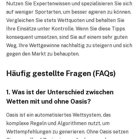
Nutzen Sie Expertenwissen und spezialisieren Sie sich
auf weniger Sportarten, um besser agieren zu können.
Vergleichen Sie stets Wettquoten und behalten Sie
Ihre Einsätze unter Kontrolle. Wenn Sie diese Tipps
konsequent umsetzen, sind Sie auf einem sehr guten
Weg, Ihre Wettgewinne nachhaltig zu steigern und sich
gegen den Markt zu behaupten.
Häufig gestellte Fragen (FAQs)
1. Was ist der Unterschied zwischen
Wetten mit und ohne Oasis?
Oasis ist ein automatisiertes Wettsystem, das
komplexe Regeln und Algorithmen nutzt, um
Wettempfehlungen zu generieren. Ohne Oasis setzen