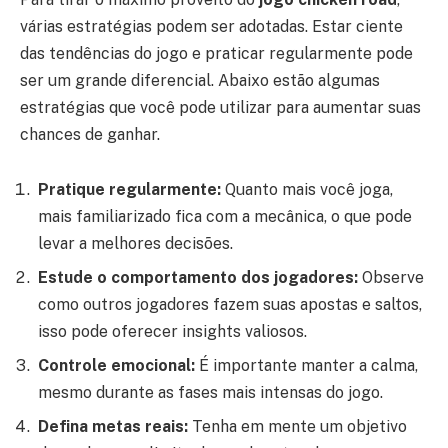
várias estratégias podem ser adotadas. Estar ciente
das tendências do jogo e praticar regularmente pode
ser um grande diferencial. Abaixo estão algumas
estratégias que você pode utilizar para aumentar suas
chances de ganhar.
Pratique regularmente:
Quanto mais você joga,
mais familiarizado fica com a mecânica, o que pode
levar a melhores decisões.
Estude o comportamento dos jogadores:
Observe
como outros jogadores fazem suas apostas e saltos,
isso pode oferecer insights valiosos.
Controle emocional:
É importante manter a calma,
mesmo durante as fases mais intensas do jogo.
Defina metas reais:
Tenha em mente um objetivo