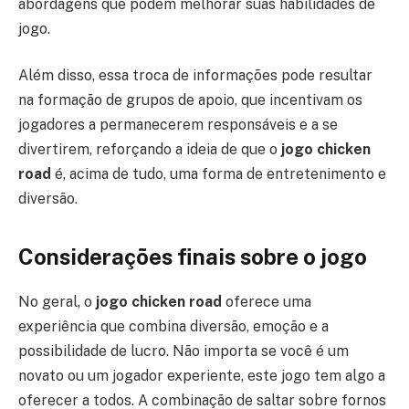
abordagens que podem melhorar suas habilidades de
jogo.
Além disso, essa troca de informações pode resultar
na formação de grupos de apoio, que incentivam os
jogadores a permanecerem responsáveis e a se
divertirem, reforçando a ideia de que o
jogo chicken
road
é, acima de tudo, uma forma de entretenimento e
diversão.
Considerações finais sobre o jogo
No geral, o
jogo chicken road
oferece uma
experiência que combina diversão, emoção e a
possibilidade de lucro. Não importa se você é um
novato ou um jogador experiente, este jogo tem algo a
oferecer a todos. A combinação de saltar sobre fornos