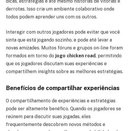
dicas, estratégias e até mesmo histórias de vitórias e
derrotas. Isso cria um ambiente colaborativo onde
todos podem aprender uns com os outros.
Interagir com outros jogadores pode evitar que você
sinta que está jogando sozinho, e pode até levar a
novas amizades. Muitos fóruns e grupos on-line foram
formados em torno do
jogo chicken road
, permitindo
que os jogadores discutam suas experiências e
compartilhem insights sobre as melhores estratégias.
Benefícios de compartilhar experiências
O compartilhamento de experiências e estratégias
pode ser altamente benéfico. Quando os jogadores se
reúnem para discutir suas jogadas, eles
frequentemente descobrem novos métodos e