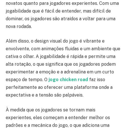
novatos quanto para jogadores experientes. Com uma
jogabilidade que é fácil de entender, mas difícil de
dominar, os jogadores são atraídos a voltar para uma
nova rodada.
Além disso, o design visual do jogo é vibrante e
envolvente, com animações fluidas e um ambiente que
cativa o olhar. A jogabilidade é rápida e permite uma
alta rotação, o que significa que os jogadores podem
experimentar a emoção e a adrenalina em um curto
espaço de tempo. O
jogo chicken road
faz isso
perfeitamente ao oferecer uma plataforma onde a
expectativa e a tensão são palpáveis.
À medida que os jogadores se tornam mais
experientes, eles começam a entender melhor os
padrões e a mecânica do jogo, o que adiciona uma