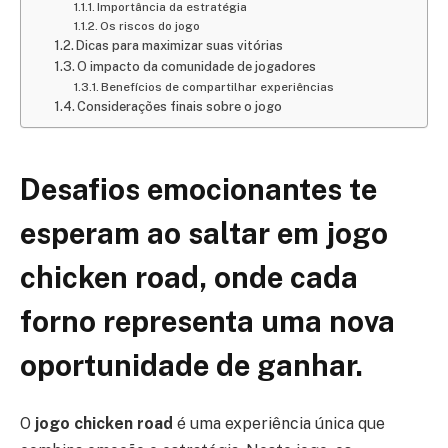
Importância da estratégia
Os riscos do jogo
Dicas para maximizar suas vitórias
O impacto da comunidade de jogadores
Benefícios de compartilhar experiências
Considerações finais sobre o jogo
Desafios emocionantes te
esperam ao saltar em jogo
chicken road, onde cada
forno representa uma nova
oportunidade de ganhar.
O
jogo chicken road
é uma experiência única que