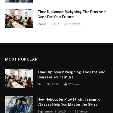
Time Diplomas: Weighing The Pros And
Cons For Your Future
March 18, 2025
17
Views
MOST POPULAR
Time Diplomas: Weighing The Pros And
Cons For Your Future
March 18, 2025
17
Views
How Helicopter Pilot Flight Training
Classes Help You Master the Skies
September 8, 2025
28
Views