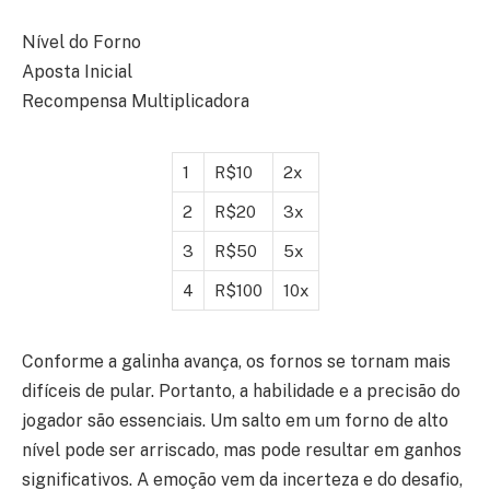
Nível do Forno
Aposta Inicial
Recompensa Multiplicadora
1
R$10
2x
2
R$20
3x
3
R$50
5x
4
R$100
10x
Conforme a galinha avança, os fornos se tornam mais
difíceis de pular. Portanto, a habilidade e a precisão do
jogador são essenciais. Um salto em um forno de alto
nível pode ser arriscado, mas pode resultar em ganhos
significativos. A emoção vem da incerteza e do desafio,