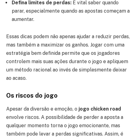
Defina limites de perdas:
É vital saber quando
parar, especialmente quando as apostas começam a
aumentar.
Essas dicas podem não apenas ajudar a reduzir perdas,
mas também a maximizar os ganhos. Jogar com uma
estratégia bem definida permite que os jogadores
controlem mais suas ações durante o jogo e apliquem
um método racional ao invés de simplesmente deixar
ao acaso.
Os riscos do jogo
Apesar da diversão e emoção, o
jogo chicken road
envolve riscos. A possibilidade de perder a aposta a
qualquer momento torna o jogo emocionante, mas
também pode levar a perdas significativas. Assim, é