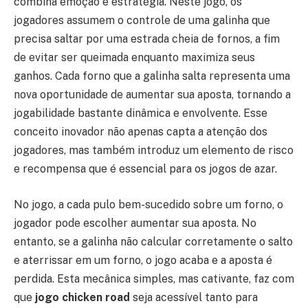
combina emoção e estratégia. Neste jogo, os
jogadores assumem o controle de uma galinha que
precisa saltar por uma estrada cheia de fornos, a fim
de evitar ser queimada enquanto maximiza seus
ganhos. Cada forno que a galinha salta representa uma
nova oportunidade de aumentar sua aposta, tornando a
jogabilidade bastante dinâmica e envolvente. Esse
conceito inovador não apenas capta a atenção dos
jogadores, mas também introduz um elemento de risco
e recompensa que é essencial para os jogos de azar.
No jogo, a cada pulo bem-sucedido sobre um forno, o
jogador pode escolher aumentar sua aposta. No
entanto, se a galinha não calcular corretamente o salto
e aterrissar em um forno, o jogo acaba e a aposta é
perdida. Esta mecânica simples, mas cativante, faz com
que
jogo chicken road
seja acessível tanto para