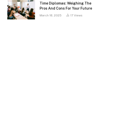
Time Diplomas: Weighing The
Pros And Cons For Your Future
March 18, 2025
17
Views