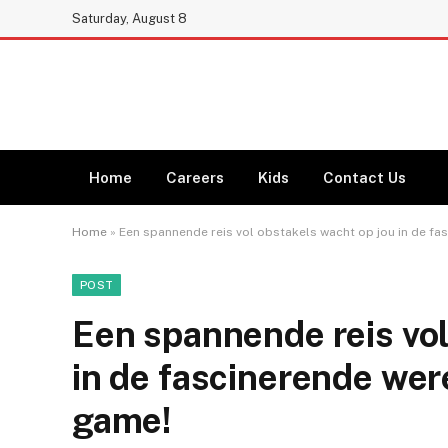
Saturday, August 8
Home
Careers
Kids
Contact Us
Home
»
Een spannende reis vol obstakels wacht op jou in de fa
POST
Een spannende reis vol
in de fascinerende wer
game!