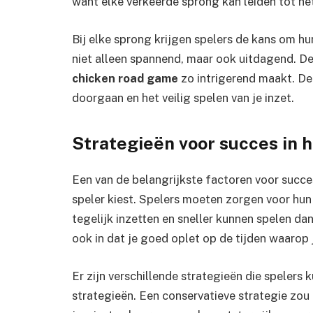
want elke verkeerde sprong kan leiden tot het 
Bij elke sprong krijgen spelers de kans om h
niet alleen spannend, maar ook uitdagend. De 
chicken road game
zo intrigerend maakt. De 
doorgaan en het veilig spelen van je inzet.
Strategieën voor succes in 
Een van de belangrijkste factoren voor succe
speler kiest. Spelers moeten zorgen voor hun
tegelijk inzetten en sneller kunnen spelen d
ook in dat je goed oplet op de tijden waarop
Er zijn verschillende strategieën die spelers
strategieën. Een conservatieve strategie zou