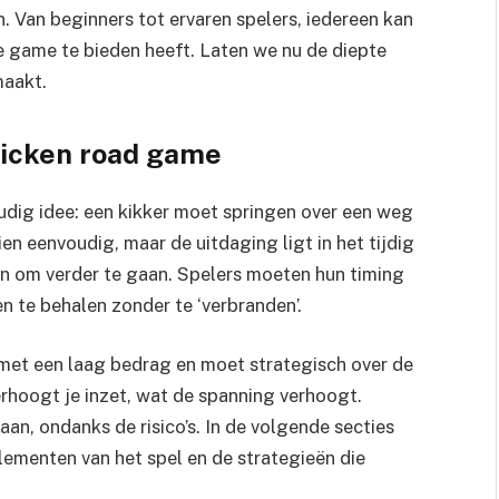
 Van beginners tot ervaren spelers, iedereen kan
e game te bieden heeft. Laten we nu de diepte
maakt.
hicken road game
dig idee: een kikker moet springen over een weg
ien eenvoudig, maar de uitdaging ligt in het tijdig
en om verder te gaan. Spelers moeten hun timing
n te behalen zonder te ‘verbranden’.
t met een laag bedrag en moet strategisch over de
erhoogt je inzet, wat de spanning verhoogt.
an, ondanks de risico’s. In de volgende secties
lementen van het spel en de strategieën die