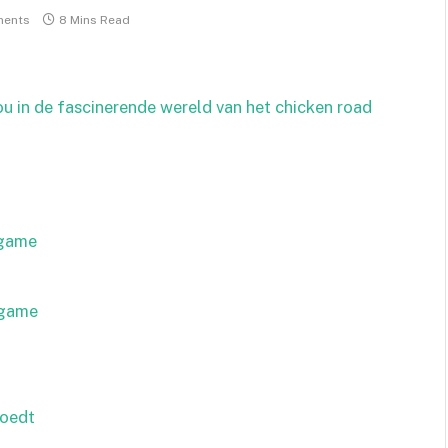
ents
8 Mins Read
u in de fascinerende wereld van het chicken road
 game
 game
loedt