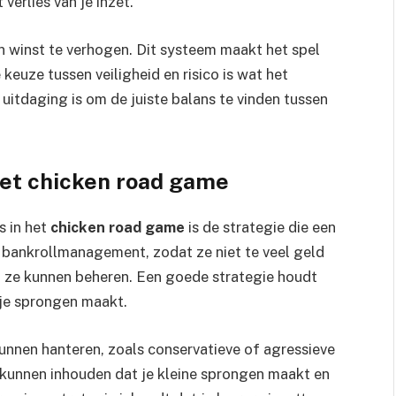
verlies van je inzet.
un winst te verhogen. Dit systeem maakt het spel
keuze tussen veiligheid en risico is wat het
uitdaging is om de juiste balans te vinden tussen
het chicken road game
s in het
chicken road game
is de strategie die een
 bankrollmanagement, zodat ze niet te veel geld
an ze kunnen beheren. Een goede strategie houdt
 je sprongen maakt.
 kunnen hanteren, zoals conservatieve of agressieve
 kunnen inhouden dat je kleine sprongen maakt en