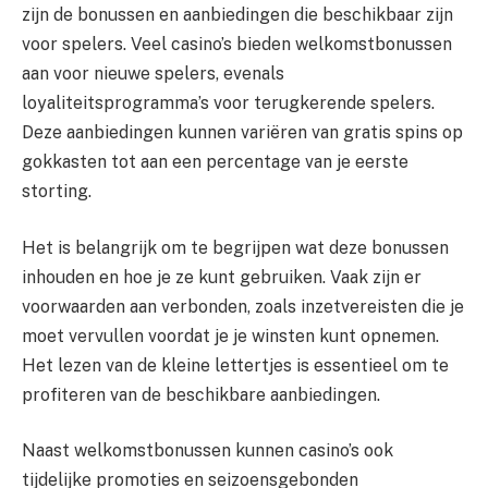
zijn de bonussen en aanbiedingen die beschikbaar zijn
voor spelers. Veel casino’s bieden welkomstbonussen
aan voor nieuwe spelers, evenals
loyaliteitsprogramma’s voor terugkerende spelers.
Deze aanbiedingen kunnen variëren van gratis spins op
gokkasten tot aan een percentage van je eerste
storting.
Het is belangrijk om te begrijpen wat deze bonussen
inhouden en hoe je ze kunt gebruiken. Vaak zijn er
voorwaarden aan verbonden, zoals inzetvereisten die je
moet vervullen voordat je je winsten kunt opnemen.
Het lezen van de kleine lettertjes is essentieel om te
profiteren van de beschikbare aanbiedingen.
Naast welkomstbonussen kunnen casino’s ook
tijdelijke promoties en seizoensgebonden