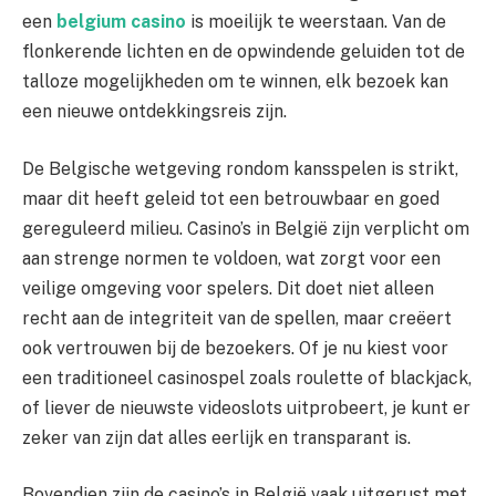
een
belgium casino
is moeilijk te weerstaan. Van de
flonkerende lichten en de opwindende geluiden tot de
talloze mogelijkheden om te winnen, elk bezoek kan
een nieuwe ontdekkingsreis zijn.
De Belgische wetgeving rondom kansspelen is strikt,
maar dit heeft geleid tot een betrouwbaar en goed
gereguleerd milieu. Casino’s in België zijn verplicht om
aan strenge normen te voldoen, wat zorgt voor een
veilige omgeving voor spelers. Dit doet niet alleen
recht aan de integriteit van de spellen, maar creëert
ook vertrouwen bij de bezoekers. Of je nu kiest voor
een traditioneel casinospel zoals roulette of blackjack,
of liever de nieuwste videoslots uitprobeert, je kunt er
zeker van zijn dat alles eerlijk en transparant is.
Bovendien zijn de casino’s in België vaak uitgerust met