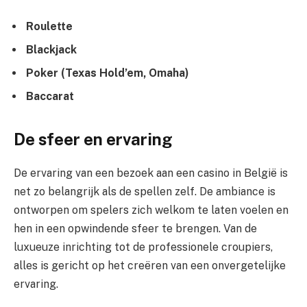
Roulette
Blackjack
Poker (Texas Hold’em, Omaha)
Baccarat
De sfeer en ervaring
De ervaring van een bezoek aan een casino in België is
net zo belangrijk als de spellen zelf. De ambiance is
ontworpen om spelers zich welkom te laten voelen en
hen in een opwindende sfeer te brengen. Van de
luxueuze inrichting tot de professionele croupiers,
alles is gericht op het creëren van een onvergetelijke
ervaring.