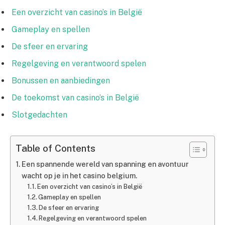
Een overzicht van casino’s in België
Gameplay en spellen
De sfeer en ervaring
Regelgeving en verantwoord spelen
Bonussen en aanbiedingen
De toekomst van casino’s in België
Slotgedachten
Table of Contents
Een spannende wereld van spanning en avontuur
wacht op je in het casino belgium.
Een overzicht van casino’s in België
Gameplay en spellen
De sfeer en ervaring
Regelgeving en verantwoord spelen