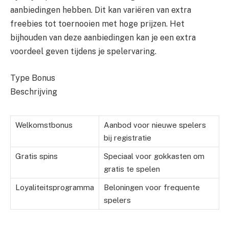
aanbiedingen hebben. Dit kan variëren van extra
freebies tot toernooien met hoge prijzen. Het
bijhouden van deze aanbiedingen kan je een extra
voordeel geven tijdens je spelervaring.
Type Bonus
Beschrijving
Welkomstbonus
Aanbod voor nieuwe spelers
bij registratie
Gratis spins
Speciaal voor gokkasten om
gratis te spelen
Loyaliteitsprogramma
Beloningen voor frequente
spelers