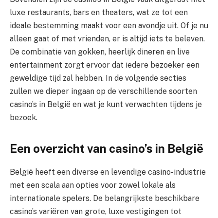
luxe restaurants, bars en theaters, wat ze tot een
ideale bestemming maakt voor een avondje uit. Of je nu
alleen gaat of met vrienden, er is altijd iets te beleven.
De combinatie van gokken, heerlijk dineren en live
entertainment zorgt ervoor dat iedere bezoeker een
geweldige tijd zal hebben. In de volgende secties
zullen we dieper ingaan op de verschillende soorten
casino’s in België en wat je kunt verwachten tijdens je
bezoek.
Een overzicht van casino’s in België
België heeft een diverse en levendige casino-industrie
met een scala aan opties voor zowel lokale als
internationale spelers. De belangrijkste beschikbare
casino’s variëren van grote, luxe vestigingen tot