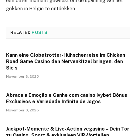
een beter moment geweest om de spanning van het
gokken in België te ontdekken.
RELATED
POSTS
Kann eine Globetrotter-Hühnchenreise im Chicken
Road Game Casino den Nervenkitzel bringen, den
Sie s
November 6, 2025
Abrace a Emoção e Ganhe com casino ivybet Bônus
Exclusivos e Variedade Infinita de Jogos
November 6, 2025
Jackpot-Momente & Live-Action vegasino – Dein Tor
zu Casino, Sport & exklusiven VIP-Vorteilen.