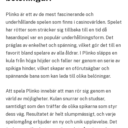
Plinko är ett av de mest fascinerande och
underhållande spelen som finns i casinovärlden. Spelet
har rötter som sträcker sig tillbaka till en tid då
hasardspel var en populär underhållningsform. Det
präglas av enkelhet och spänning, vilket gör det till en
favorit bland spelare av alla åldrar. I Plinko släpps en
kula från höga höjder och faller ner genom en serie av
spikiga hinder, vilket skapar en oförutsägbar och
spännande bana som kan leda till olika belöningar.
Att spela Plinko innebär att man rör sig genom en
värld av möjligheter. Kulan snurrar och studsar,
samtidigt som den träffar de olika spikarna som styr
dess väg. Resultatet är helt slumpmässigt, och varje
spelomgång erbjuder en ny och unik upplevelse. Det