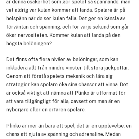
är denna osäkerhet som gör spelet så spännande; man
vet aldrig var kulan kommer att landa. Spelare är på
helspänn när de ser kulan falla. Det ger en känsla av
förväntan och spänning, och för varje sekund som går
ökar nervositeten. Kommer kulan att landa på den
högsta belöningen?
Det finns ofta flera nivåer av belöningar, som kan
inkludera allt från mindre vinster till stora jackpottar.
Genom att förstå spelets mekanik och lära sig
strategier kan spelare öka sina chanser att vinna. Det
är också viktigt att nämna att Plinko är utformat för
att vara tillgängligt för alla, oavsett om man är en
nybörjare eller en erfaren spelare.
Plinko är mer än bara ett spel; det är en upplevelse, en
chans att njuta av spänning och adrenaline. Medan