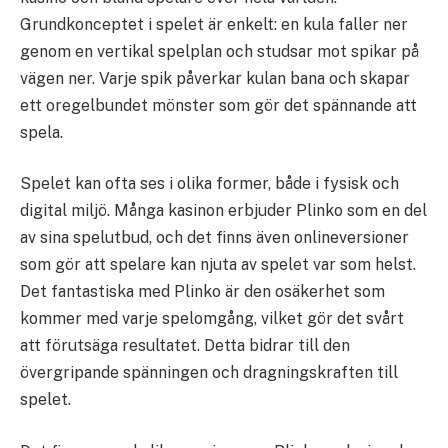
Grundkonceptet i spelet är enkelt: en kula faller ner
genom en vertikal spelplan och studsar mot spikar på
vägen ner. Varje spik påverkar kulan bana och skapar
ett oregelbundet mönster som gör det spännande att
spela.
Spelet kan ofta ses i olika former, både i fysisk och
digital miljö. Många kasinon erbjuder Plinko som en del
av sina spelutbud, och det finns även onlineversioner
som gör att spelare kan njuta av spelet var som helst.
Det fantastiska med Plinko är den osäkerhet som
kommer med varje spelomgång, vilket gör det svårt
att förutsäga resultatet. Detta bidrar till den
övergripande spänningen och dragningskraften till
spelet.