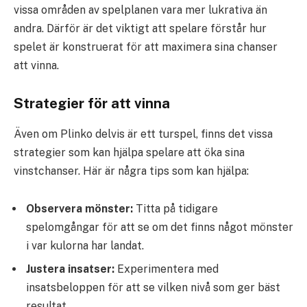
vissa områden av spelplanen vara mer lukrativa än
andra. Därför är det viktigt att spelare förstår hur
spelet är konstruerat för att maximera sina chanser
att vinna.
Strategier för att vinna
Även om Plinko delvis är ett turspel, finns det vissa
strategier som kan hjälpa spelare att öka sina
vinstchanser. Här är några tips som kan hjälpa:
Observera mönster:
Titta på tidigare
spelomgångar för att se om det finns något mönster
i var kulorna har landat.
Justera insatser:
Experimentera med
insatsbeloppen för att se vilken nivå som ger bäst
resultat.