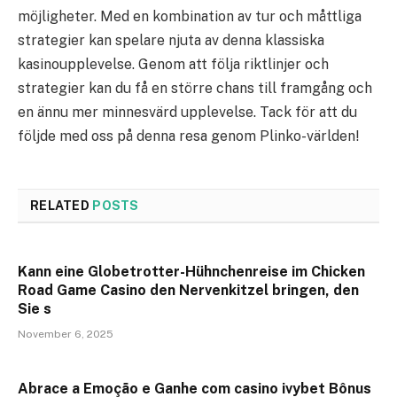
möjligheter. Med en kombination av tur och måttliga
strategier kan spelare njuta av denna klassiska
kasinoupplevelse. Genom att följa riktlinjer och
strategier kan du få en större chans till framgång och
en ännu mer minnesvärd upplevelse. Tack för att du
följde med oss på denna resa genom Plinko-världen!
RELATED
POSTS
Kann eine Globetrotter-Hühnchenreise im Chicken
Road Game Casino den Nervenkitzel bringen, den
Sie s
November 6, 2025
Abrace a Emoção e Ganhe com casino ivybet Bônus