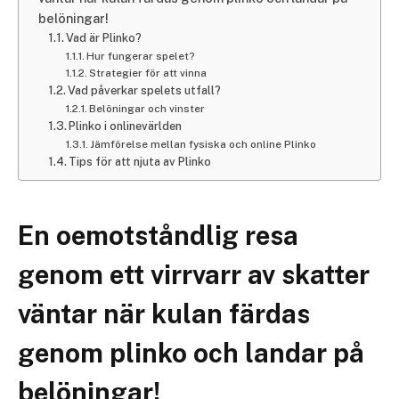
belöningar!
Vad är Plinko?
Hur fungerar spelet?
Strategier för att vinna
Vad påverkar spelets utfall?
Belöningar och vinster
Plinko i onlinevärlden
Jämförelse mellan fysiska och online Plinko
Tips för att njuta av Plinko
En oemotståndlig resa
genom ett virrvarr av skatter
väntar när kulan färdas
genom plinko och landar på
belöningar!