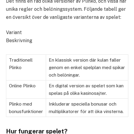
Det finns en rad olika versioner av Plinko, och vissa har
unika regler och belöningssystem. Följande tabell ger
en översikt över de vanligaste varianterna av spelet:
Variant
Beskrivning
Traditionell
En klassisk version där kulan faller
Plinko
genom en enkel spelplan med spikar
och belöningar.
Online Plinko
En digital version av spelet som kan
spelas på olika kasinosajter.
Plinko med
Inkluderar speciella bonusar och
bonusfunktioner
multiplikatorer för att öka vinsterna.
Hur fungerar spelet?