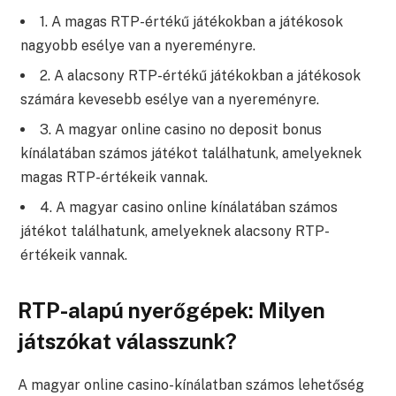
1. A magas RTP-értékű játékokban a játékosok
nagyobb esélye van a nyereményre.
2. A alacsony RTP-értékű játékokban a játékosok
számára kevesebb esélye van a nyereményre.
3. A magyar online casino no deposit bonus
kínálatában számos játékot találhatunk, amelyeknek
magas RTP-értékeik vannak.
4. A magyar casino online kínálatában számos
játékot találhatunk, amelyeknek alacsony RTP-
értékeik vannak.
RTP-alapú nyerőgépek: Milyen
játszókat válasszunk?
A magyar online casino-kínálatban számos lehetőség