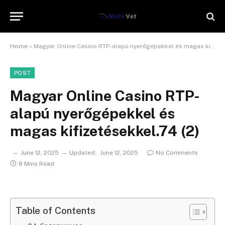
Home
»
Magyar Online Casino RTP-alapú nyerőgépekkel és magas kifizetésekkel.74 (2)
POST
Magyar Online Casino RTP-
alapú nyerőgépekkel és
magas kifizetésekkel.74 (2)
June 12, 2025
Updated:
June 12, 2025
No Comments
8 Mins Read
Table of Contents