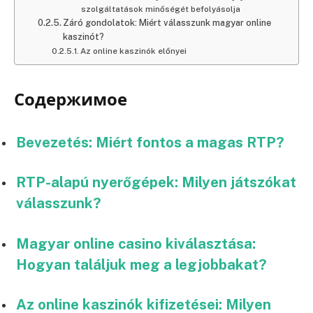
szolgáltatások minőségét befolyásolja
Záró gondolatok: Miért válasszunk magyar online
kaszinót?
Az online kaszinók előnyei
Содержимое
Bevezetés: Miért fontos a magas RTP?
RTP-alapú nyerőgépek: Milyen játszókat
válasszunk?
Magyar online casino kiválasztása:
Hogyan találjuk meg a legjobbakat?
Az online kaszinók kifizetései: Milyen