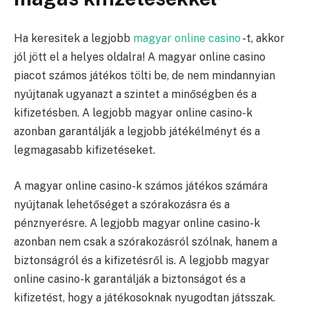
Ha keresitek a legjobb
magyar online casino
-t, akkor
jól jött el a helyes oldalra! A magyar online casino
piacot számos játékos tölti be, de nem mindannyian
nyújtanak ugyanazt a szintet a minőségben és a
kifizetésben. A legjobb magyar online casino-k
azonban garantálják a legjobb játékélményt és a
legmagasabb kifizetéseket.
A magyar online casino-k számos játékos számára
nyújtanak lehetőséget a szórakozásra és a
pénznyerésre. A legjobb magyar online casino-k
azonban nem csak a szórakozásról szólnak, hanem a
biztonságról és a kifizetésről is. A legjobb magyar
online casino-k garantálják a biztonságot és a
kifizetést, hogy a játékosoknak nyugodtan játsszak.