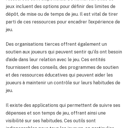
jeux incluent des options pour définir des limites de
dépôt, de mise ou de temps de jeu. Il est vital de tirer
parti de ces ressources pour encadrer l’expérience de
jeu.
Des organisations tierces offrent également un
soutien aux joueurs qui peuvent sentir qu’ils ont besoin
d’aide dans leur relation avec le jeu. Ces entités
fournissent des conseils, des programmes de soutien
et des ressources éducatives qui peuvent aider les
joueurs à maintenir un contrôle sur leurs habitudes de
jeu.
Il existe des applications qui permettent de suivre ses
dépenses et son temps de jeu, offrant ainsi une
visibilité sur ses habitudes. Ces outils sont