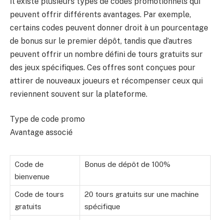
Il existe plusieurs types de codes promotionnels qui
peuvent offrir différents avantages. Par exemple,
certains codes peuvent donner droit à un pourcentage
de bonus sur le premier dépôt, tandis que d’autres
peuvent offrir un nombre défini de tours gratuits sur
des jeux spécifiques. Ces offres sont conçues pour
attirer de nouveaux joueurs et récompenser ceux qui
reviennent souvent sur la plateforme.
Type de code promo
Avantage associé
Code de
Bonus de dépôt de 100%
bienvenue
Code de tours
20 tours gratuits sur une machine
gratuits
spécifique