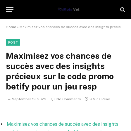
Home
»
Maximisez vos chances de succès avec des insights précieux sur le code promo betify pour un jeu resp
POST
Maximisez vos chances de
succès avec des insights
précieux sur le code promo
betify pour un jeu resp
September 19, 2025
No Comments
9 Mins Read
Maximisez vos chances de succès avec des insights