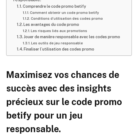
Comprendre le code promo betify
Comment obtenir un code promo betify
Conditions d’utilisation des codes promo
Les avantages du code promo
Les risques liés aux promotions
Jouer de manière responsable avec les codes promo
Les outils de jeu responsable
Finaliser l’utilisation des codes promo
Maximisez vos chances de
succès avec des insights
précieux sur le code promo
betify pour un jeu
responsable.