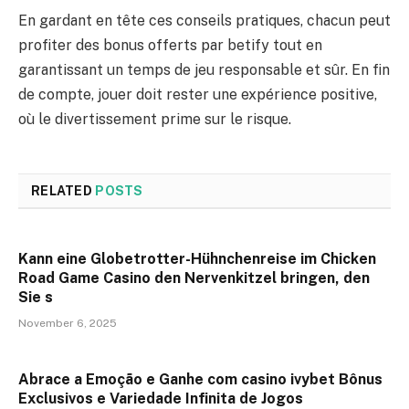
En gardant en tête ces conseils pratiques, chacun peut
profiter des bonus offerts par betify tout en
garantissant un temps de jeu responsable et sûr. En fin
de compte, jouer doit rester une expérience positive,
où le divertissement prime sur le risque.
RELATED
POSTS
Kann eine Globetrotter-Hühnchenreise im Chicken
Road Game Casino den Nervenkitzel bringen, den
Sie s
November 6, 2025
Abrace a Emoção e Ganhe com casino ivybet Bônus
Exclusivos e Variedade Infinita de Jogos