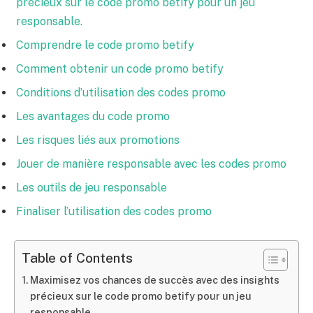
précieux sur le code promo betify pour un jeu
responsable.
Comprendre le code promo betify
Comment obtenir un code promo betify
Conditions d’utilisation des codes promo
Les avantages du code promo
Les risques liés aux promotions
Jouer de manière responsable avec les codes promo
Les outils de jeu responsable
Finaliser l’utilisation des codes promo
Table of Contents
Maximisez vos chances de succès avec des insights
précieux sur le code promo betify pour un jeu
responsable.