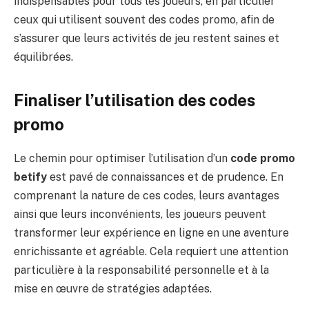
indispensables pour tous les joueurs, en particulier
ceux qui utilisent souvent des codes promo, afin de
s’assurer que leurs activités de jeu restent saines et
équilibrées.
Finaliser l’utilisation des codes
promo
Le chemin pour optimiser l’utilisation d’un
code promo
betify
est pavé de connaissances et de prudence. En
comprenant la nature de ces codes, leurs avantages
ainsi que leurs inconvénients, les joueurs peuvent
transformer leur expérience en ligne en une aventure
enrichissante et agréable. Cela requiert une attention
particulière à la responsabilité personnelle et à la
mise en œuvre de stratégies adaptées.