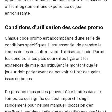
offrent également une expérience de jeu
enrichissante.
Conditions d’utilisation des codes promo
Chaque code promo est accompagné d’une série de
conditions spécifiques. Il est essentiel de prendre le
temps de les consulter avant d’utiliser un code. Parmi
les conditions les plus courantes figurent les
exigences de mise, qui stipulent le montant que le
joueur doit parier avant de pouvoir retirer des gains
issus du bonus.
De plus, certains codes peuvent être limités dans le
temps, ce qui signifie qu’il est impératif d’agir
rapidement pour ne pas manquer l’occasion d’en