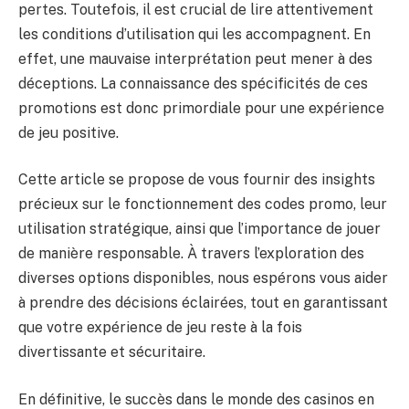
pertes. Toutefois, il est crucial de lire attentivement
les conditions d’utilisation qui les accompagnent. En
effet, une mauvaise interprétation peut mener à des
déceptions. La connaissance des spécificités de ces
promotions est donc primordiale pour une expérience
de jeu positive.
Cette article se propose de vous fournir des insights
précieux sur le fonctionnement des codes promo, leur
utilisation stratégique, ainsi que l’importance de jouer
de manière responsable. À travers l’exploration des
diverses options disponibles, nous espérons vous aider
à prendre des décisions éclairées, tout en garantissant
que votre expérience de jeu reste à la fois
divertissante et sécuritaire.
En définitive, le succès dans le monde des casinos en