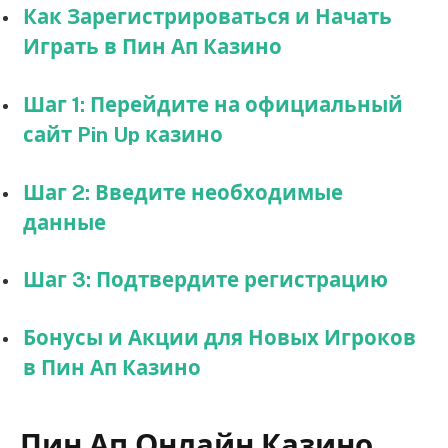
Как Зарегистрироваться и Начать
Играть в Пин Ап Казино
Шаг 1: Перейдите на официальный
сайт Pin Up казино
Шаг 2: Введите необходимые
данные
Шаг 3: Подтвердите регистрацию
Бонусы и Акции для Новых Игроков
в Пин Ап Казино
Пин Ап Онлайн Казино