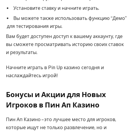
Установите ставку и начните играть.
Вы можете также использовать функцию “Демо”
для тестирования игры.
Вам будет доступен доступ к вашему аккаунту, где
вы сможете просматривать историю своих ставок
и результаты.
Начните играть в Pin Up казино сегодня и
наслаждайтесь игрой!
Бонусы и Акции для Новых
Игроков в Пин Ап Казино
Пин Ап Казино – это лучшее место для игроков,
которые ищут не только развлечение, но и