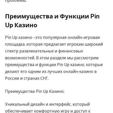
проблемы.
Преимущества и Функции Pin
Up Казино
Pin Up казино – это популярная онлайн-игровая
площадка, которая предлагает игрокам широкий
спектр развлекательных и финансовых
возможностей. В этом разделе мы рассмотрим
преимущества и функции Pin Up казино, которые
делают его одним из лучших онлайн-казино в
России и странах СНГ.
Преимущества Pin Up Казино:
Уникальный дизайн и интерфейс, который
обеспечивает комфортную игру и доступ к