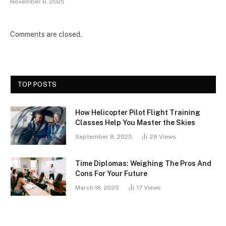
November 6, 2025
Comments are closed.
TOP POSTS
How Helicopter Pilot Flight Training
Classes Help You Master the Skies
September 8, 2025
28
Views
Time Diplomas: Weighing The Pros And
Cons For Your Future
March 18, 2025
17
Views