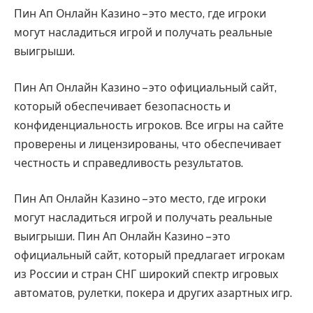
Пин Ап Онлайн Казино – это место, где игроки
могут насладиться игрой и получать реальные
выигрыши.
Пин Ап Онлайн Казино – это официальный сайт,
который обеспечивает безопасность и
конфиденциальность игроков. Все игры на сайте
проверены и лицензированы, что обеспечивает
честность и справедливость результатов.
Пин Ап Онлайн Казино – это место, где игроки
могут насладиться игрой и получать реальные
выигрыши. Пин Ап Онлайн Казино – это
официальный сайт, который предлагает игрокам
из России и стран СНГ широкий спектр игровых
автоматов, рулетки, покера и других азартных игр.