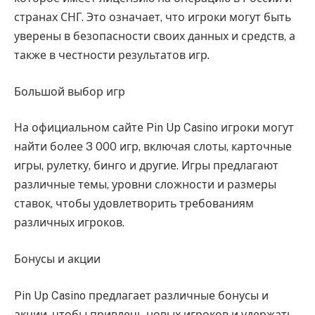
странах СНГ. Это означает, что игроки могут быть
уверены в безопасности своих данных и средств, а
также в честности результатов игр.
Большой выбор игр
На официальном сайте Pin Up Casino игроки могут
найти более 3 000 игр, включая слоты, карточные
игры, рулетку, бинго и другие. Игры предлагают
различные темы, уровни сложности и размеры
ставок, чтобы удовлетворить требованиям
различных игроков.
Бонусы и акции
Pin Up Casino предлагает различные бонусы и
акции, чтобы привлечь новых игроков и удержать