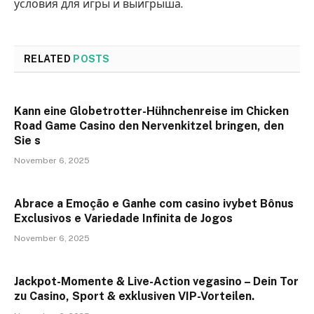
условия для игры и выигрыша.
RELATED
POSTS
Kann eine Globetrotter-Hühnchenreise im Chicken
Road Game Casino den Nervenkitzel bringen, den
Sie s
November 6, 2025
Abrace a Emoção e Ganhe com casino ivybet Bônus
Exclusivos e Variedade Infinita de Jogos
November 6, 2025
Jackpot-Momente & Live-Action vegasino – Dein Tor
zu Casino, Sport & exklusiven VIP-Vorteilen.