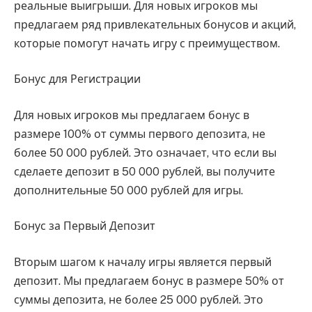
реальные выигрыши. Для новых игроков мы
предлагаем ряд привлекательных бонусов и акций,
которые помогут начать игру с преимуществом.
Бонус для Регистрации
Для новых игроков мы предлагаем бонус в
размере 100% от суммы первого депозита, не
более 50 000 рублей. Это означает, что если вы
сделаете депозит в 50 000 рублей, вы получите
дополнительные 50 000 рублей для игры.
Бонус за Первый Депозит
Вторым шагом к началу игры является первый
депозит. Мы предлагаем бонус в размере 50% от
суммы депозита, не более 25 000 рублей. Это