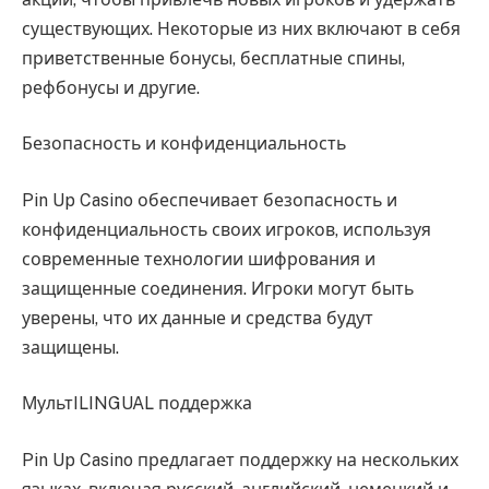
существующих. Некоторые из них включают в себя
приветственные бонусы, бесплатные спины,
рефбонусы и другие.
Безопасность и конфиденциальность
Pin Up Casino обеспечивает безопасность и
конфиденциальность своих игроков, используя
современные технологии шифрования и
защищенные соединения. Игроки могут быть
уверены, что их данные и средства будут
защищены.
МультILINGUAL поддержка
Pin Up Casino предлагает поддержку на нескольких