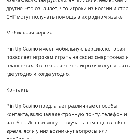
языках, включая русский, английский, немецкий и
другие. Это означает, что игроки из России и стран
СНГ могут получать помощь в их родном языке.
Мобильная версия
Pin Up Casino имеет мобильную версию, которая
позволяет игрокам играть на своих смартфонах и
планшетах. Это означает, что игроки могут играть
где угодно и когда угодно.
Контакты
Pin Up Casino предлагает различные способы
контакта, включая электронную почту, телефон и
чат-бот. Игроки могут получать помощь в любое
время, если у них возникнут вопросы или