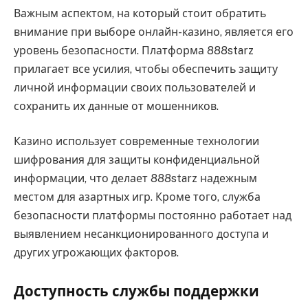
Важным аспектом, на который стоит обратить
внимание при выборе онлайн-казино, является его
уровень безопасности. Платформа 888starz
прилагает все усилия, чтобы обеспечить защиту
личной информации своих пользователей и
сохранить их данные от мошенников.
Казино использует современные технологии
шифрования для защиты конфиденциальной
информации, что делает 888starz надежным
местом для азартных игр. Кроме того, служба
безопасности платформы постоянно работает над
выявлением несанкционированного доступа и
других угрожающих факторов.
Доступность службы поддержки