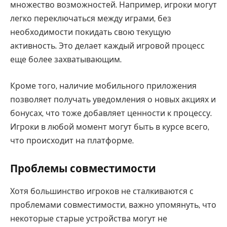
множество возможностей. Например, игроки могут
легко переключаться между играми, без
необходимости покидать свою текущую
активность. Это делает каждый игровой процесс
еще более захватывающим.
Кроме того, наличие мобильного приложения
позволяет получать уведомления о новых акциях и
бонусах, что тоже добавляет ценности к процессу.
Игроки в любой момент могут быть в курсе всего,
что происходит на платформе.
Проблемы совместимости
Хотя большинство игроков не сталкиваются с
проблемами совместимости, важно упомянуть, что
некоторые старые устройства могут не