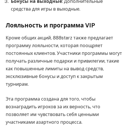
Бонусы на выходные
: Дополнительные
средства для игры в выходные.
Лояльность и программа VIP
Кроме общих акций, 888starz также предлагает
программу лояльности, которая поощряет
постоянных клиентов. Участники программы могут
получать различные подарки и привилегии, такие
как повышенные лимиты на вывод средств,
эксклюзивные бонусы и доступ к закрытым
турнирам.
Эта программа создана для того, чтобы
вознаградить игроков за их верность, что
позволяет им чувствовать себя ценными
участниками азартного процесса.