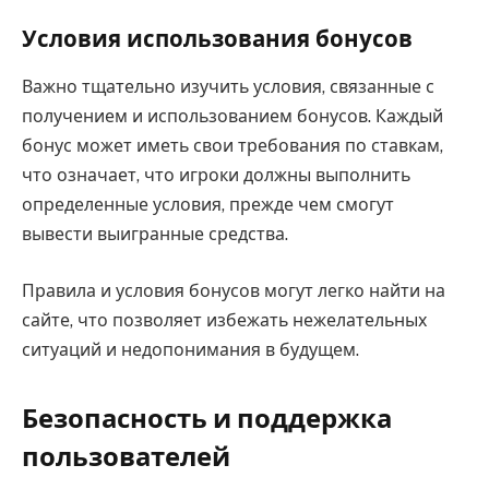
Условия использования бонусов
Важно тщательно изучить условия, связанные с
получением и использованием бонусов. Каждый
бонус может иметь свои требования по ставкам,
что означает, что игроки должны выполнить
определенные условия, прежде чем смогут
вывести выигранные средства.
Правила и условия бонусов могут легко найти на
сайте, что позволяет избежать нежелательных
ситуаций и недопонимания в будущем.
Безопасность и поддержка
пользователей