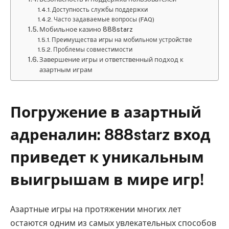
Доступность службы поддержки
Часто задаваемые вопросы (FAQ)
Мобильное казино 888starz
Преимущества игры на мобильном устройстве
Проблемы совместимости
Завершение игры и ответственный подход к
азартным играм
Погружение в азартный
адреналин: 888starz вход
приведет к уникальным
выигрышам в мире игр!
Азартные игры на протяжении многих лет
остаются одним из самых увлекательных способов