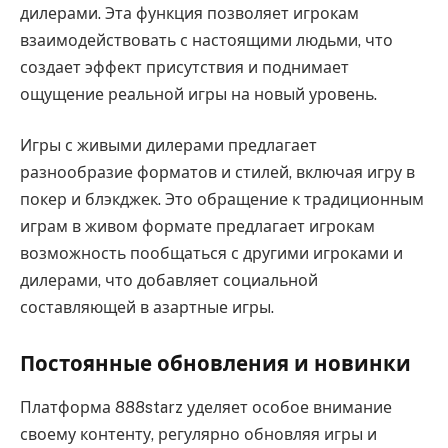
дилерами. Эта функция позволяет игрокам
взаимодействовать с настоящими людьми, что
создает эффект присутствия и поднимает
ощущение реальной игры на новый уровень.
Игры с живыми дилерами предлагает
разнообразие форматов и стилей, включая игру в
покер и блэкджек. Это обращение к традиционным
играм в живом формате предлагает игрокам
возможность пообщаться с другими игроками и
дилерами, что добавляет социальной
составляющей в азартные игры.
Постоянные обновления и новинки
Платформа 888starz уделяет особое внимание
своему контенту, регулярно обновляя игры и