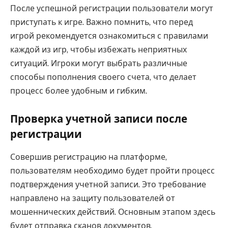
После успешной регистрации пользователи могут
приступать к игре. Важно помнить, что перед
игрой рекомендуется ознакомиться с правилами
каждой из игр, чтобы избежать неприятных
ситуаций. Игроки могут выбрать различные
способы пополнения своего счета, что делает
процесс более удобным и гибким.
Проверка учетной записи после
регистрации
Совершив регистрацию на платформе,
пользователям необходимо будет пройти процесс
подтверждения учетной записи. Это требование
направлено на защиту пользователей от
мошеннических действий. Основным этапом здесь
будет отправка сканов документов,