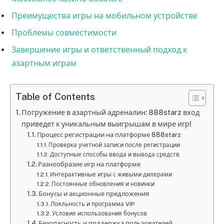
Преимущества игры на мобильном устройстве
Проблемы совместимости
Завершение игры и ответственный подход к
азартным играм
Table of Contents
Погружение в азартный адреналин: 888starz вход
приведет к уникальным выигрышам в мире игр!
Процесс регистрации на платформе 888starz
Проверка учетной записи после регистрации
Доступные способы ввода и вывода средств
Разнообразие игр на платформе
Интерактивные игры с живыми дилерами
Постоянные обновления и новинки
Бонусы и акционные предложения
Лояльность и программа VIP
Условия использования бонусов
Безопасность и поддержка пользователей