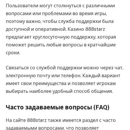
Пользователи могут столкнуться с различными
вопросами или проблемами во время игры,
поэтому важно, чтобы служба поддержки была
доступной и оперативной. Казино 888starz
предлагает круглосуточную поддержку, которая
поможет решить любые вопросы в кратчайшие
сроки.
Связаться со службой поддержки можно через чат,
электронную почту или телефон. Каждый вариант
имеет свои преимущества и позволяет игрокам
выбирать наиболее удобный способ общения.
Часто задаваемые вопросы (FAQ)
На сайте 888starz также имеется раздел с часто
задаваемыми вопросами, что позволяет