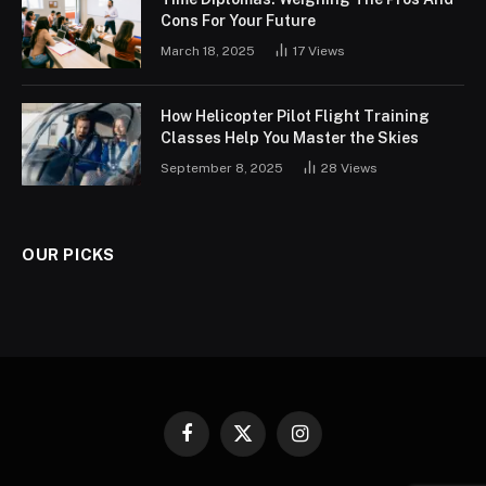
Cons For Your Future
March 18, 2025
17
Views
How Helicopter Pilot Flight Training
Classes Help You Master the Skies
September 8, 2025
28
Views
OUR PICKS
Facebook
X
Instagram
(Twitter)