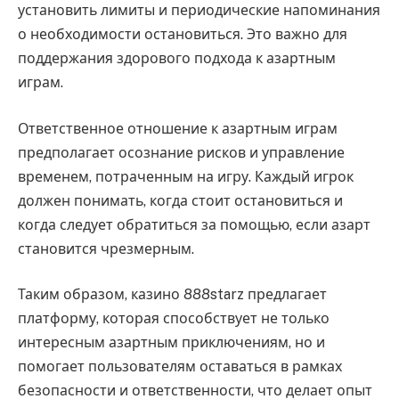
установить лимиты и периодические напоминания
о необходимости остановиться. Это важно для
поддержания здорового подхода к азартным
играм.
Ответственное отношение к азартным играм
предполагает осознание рисков и управление
временем, потраченным на игру. Каждый игрок
должен понимать, когда стоит остановиться и
когда следует обратиться за помощью, если азарт
становится чрезмерным.
Таким образом, казино 888starz предлагает
платформу, которая способствует не только
интересным азартным приключениям, но и
помогает пользователям оставаться в рамках
безопасности и ответственности, что делает опыт