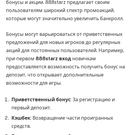
бонусы и акции. 888starz предлагает своим
пользователям широкий спектр промоакций,
которые могут значительно увеличить банкролл.
Бонусы могут варьироваться от приветственных
предложений для новых игроков до регулярных
акций для постоянных пользователей. Например,
при первом
888starz вход
новичкам
предоставляется возможность получить бонус на
депозит, что открывает дополнительные
возможности для игры.
Приветственный бонус
: За регистрацию и
первый депозит.
Кэшбек
: Возвращение части проигранных
средств.