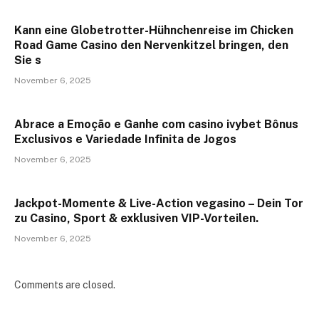
Kann eine Globetrotter-Hühnchenreise im Chicken
Road Game Casino den Nervenkitzel bringen, den
Sie s
November 6, 2025
Abrace a Emoção e Ganhe com casino ivybet Bônus
Exclusivos e Variedade Infinita de Jogos
November 6, 2025
Jackpot-Momente & Live-Action vegasino – Dein Tor
zu Casino, Sport & exklusiven VIP-Vorteilen.
November 6, 2025
Comments are closed.