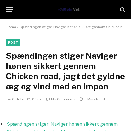
Home
»
Spændingen stiger Naviger hønen sikkert gennem Chicken road, jagt det gyldne æg og vind med en impon
POST
Spændingen stiger Naviger
hønen sikkert gennem
Chicken road, jagt det gyldne
æg og vind med en impon
October 21, 2025
No Comments
6 Mins Read
Spændingen stiger: Naviger hønen sikkert gennem