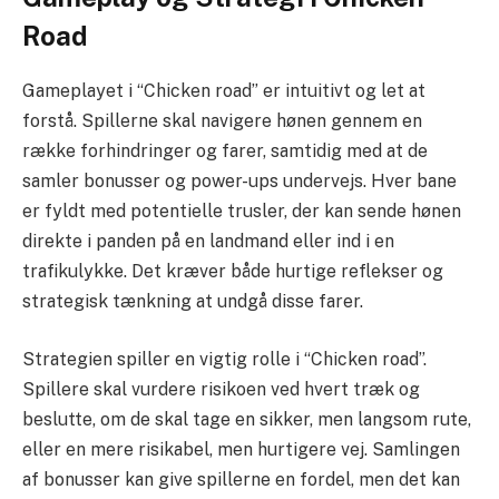
Road
Gameplayet i “Chicken road” er intuitivt og let at
forstå. Spillerne skal navigere hønen gennem en
række forhindringer og farer, samtidig med at de
samler bonusser og power-ups undervejs. Hver bane
er fyldt med potentielle trusler, der kan sende hønen
direkte i panden på en landmand eller ind i en
trafikulykke. Det kræver både hurtige reflekser og
strategisk tænkning at undgå disse farer.
Strategien spiller en vigtig rolle i “Chicken road”.
Spillere skal vurdere risikoen ved hvert træk og
beslutte, om de skal tage en sikker, men langsom rute,
eller en mere risikabel, men hurtigere vej. Samlingen
af bonusser kan give spillerne en fordel, men det kan