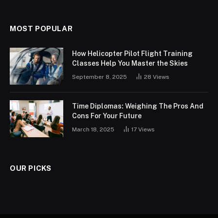
MOST POPULAR
How Helicopter Pilot Flight Training
Classes Help You Master the Skies
September 8, 2025
28
Views
Time Diplomas: Weighing The Pros And
Cons For Your Future
March 18, 2025
17
Views
OUR PICKS